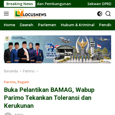
Langsung
rsatuan dan Pembangunan
Breaking News
Sekwan DPRD Sulteng Jadi Pe
ke
konten
Home
Daerah
Parlemen
Hukum & Kriminal
Pendidi
Beranda
Parimo
Parimo
,
Ragam
Buka Pelantikan BAMAG, Wabup
Parimo Tekankan Toleransi dan
Kerukunan
Admin