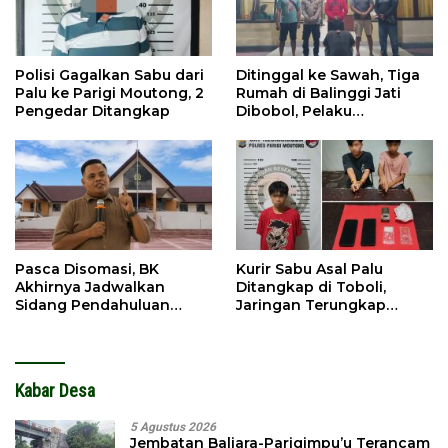
Polisi Gagalkan Sabu dari
Ditinggal ke Sawah, Tiga
Palu ke Parigi Moutong, 2
Rumah di Balinggi Jati
Pengedar Ditangkap
Dibobol, Pelaku
Ditangkap Dini Hari
Pasca Disomasi, BK
Kurir Sabu Asal Palu
Akhirnya Jadwalkan
Ditangkap di Toboli,
Sidang Pendahuluan
Jaringan Terungkap
Terhadap Selpina
Hingga Ampibabo
Kabar Desa
5 Agustus 2026
Jembatan Baliara-Parigimpu’u Terancam