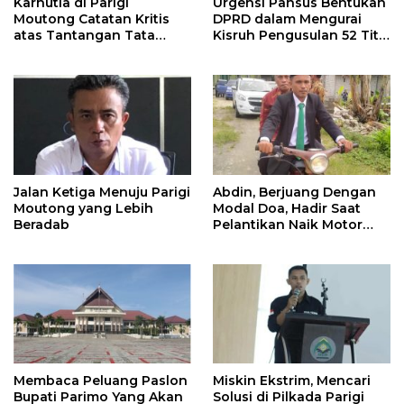
Karhutla di Parigi
Urgensi Pansus Bentukan
Moutong Catatan Kritis
DPRD dalam Mengurai
atas Tantangan Tata
Kisruh Pengusulan 52 Titik
Kelola Mitigasi Bencana
WPR di Parigi Moutong.
Jalan Ketiga Menuju Parigi
Abdin, Berjuang Dengan
Moutong yang Lebih
Modal Doa, Hadir Saat
Beradab
Pelantikan Naik Motor
Butut
Membaca Peluang Paslon
Miskin Ekstrim, Mencari
Bupati Parimo Yang Akan
Solusi di Pilkada Parigi