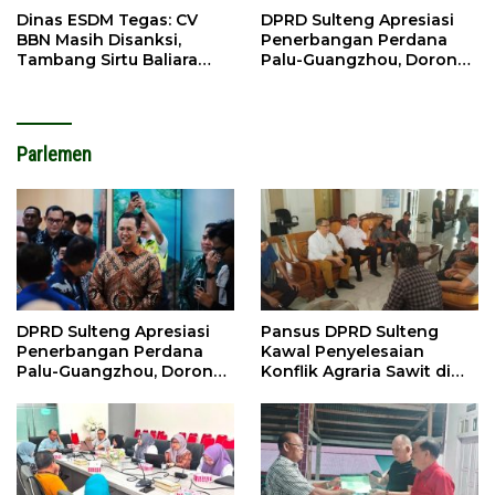
Dinas ESDM Tegas: CV
DPRD Sulteng Apresiasi
BBN Masih Disanksi,
Penerbangan Perdana
Tambang Sirtu Baliara
Palu-Guangzhou, Dorong
Dilarang Beroperasi
Investasi
Parlemen
DPRD Sulteng Apresiasi
Pansus DPRD Sulteng
Penerbangan Perdana
Kawal Penyelesaian
Palu-Guangzhou, Dorong
Konflik Agraria Sawit di
Investasi
Tolitoli