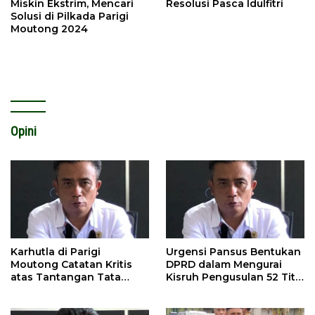
Miskin Ekstrim, Mencari
Resolusi Pasca Idulfitri
Solusi di Pilkada Parigi
Moutong 2024
Opini
Karhutla di Parigi
Urgensi Pansus Bentukan
Moutong Catatan Kritis
DPRD dalam Mengurai
atas Tantangan Tata
Kisruh Pengusulan 52 Titik
Kelola Mitigasi Bencana
WPR di Parigi Moutong.