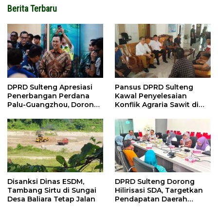
Berita Terbaru
DPRD Sulteng Apresiasi
Pansus DPRD Sulteng
Penerbangan Perdana
Kawal Penyelesaian
Palu-Guangzhou, Dorong
Konflik Agraria Sawit di
Investasi
Tolitoli
Disanksi Dinas ESDM,
DPRD Sulteng Dorong
Tambang Sirtu di Sungai
Hilirisasi SDA, Targetkan
Desa Baliara Tetap Jalan
Pendapatan Daerah
Meningkat