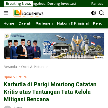
Langsung
Guangzhou, Dorong Investasi
Breaking News
Pansus DPRD Sulteng Kawal
ke
konten
Home
Daerah
Parlemen
Hukum & Kriminal
Pendidi
Beranda
Opini & Picture
Opini & Picture
Karhutla di Parigi Moutong Catatan
Kritis atas Tantangan Tata Kelola
Mitigasi Bencana
Admin