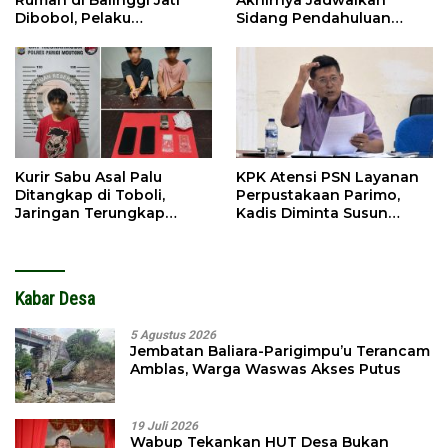
Rumah di Balinggi Jati
Akhirnya Jadwalkan
Dibobol, Pelaku
Sidang Pendahuluan
Ditangkap Dini Hari
Terhadap Selpina
Kurir Sabu Asal Palu
KPK Atensi PSN Layanan
Ditangkap di Toboli,
Perpustakaan Parimo,
Jaringan Terungkap
Kadis Diminta Susun
Hingga Ampibabo
Laporan
Kabar Desa
5 Agustus 2026
Jembatan Baliara-Parigimpu’u Terancam
Amblas, Warga Waswas Akses Putus
19 Juli 2026
Wabup Tekankan HUT Desa Bukan