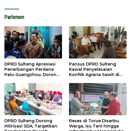
Parlemen
DPRD Sulteng Apresiasi
Pansus DPRD Sulteng
Penerbangan Perdana
Kawal Penyelesaian
Palu-Guangzhou, Dorong
Konflik Agraria Sawit di
Investasi
Tolitoli
DPRD Sulteng Dorong
Reses di Torue Diserbu
Hilirisasi SDA, Targetkan
Warga, Isu Tani hingga