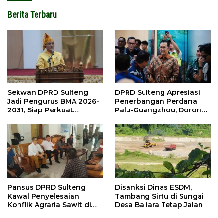
Berita Terbaru
Sekwan DPRD Sulteng
DPRD Sulteng Apresiasi
Jadi Pengurus BMA 2026-
Penerbangan Perdana
2031, Siap Perkuat
Palu-Guangzhou, Dorong
Pelestarian Adat
Investasi
Pansus DPRD Sulteng
Disanksi Dinas ESDM,
Kawal Penyelesaian
Tambang Sirtu di Sungai
Konflik Agraria Sawit di
Desa Baliara Tetap Jalan
Tolitoli