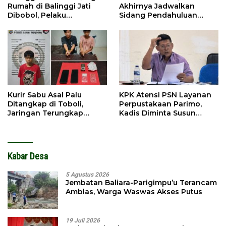
Rumah di Balinggi Jati
Akhirnya Jadwalkan
Dibobol, Pelaku
Sidang Pendahuluan
Ditangkap Dini Hari
Terhadap Selpina
Kurir Sabu Asal Palu
KPK Atensi PSN Layanan
Ditangkap di Toboli,
Perpustakaan Parimo,
Jaringan Terungkap
Kadis Diminta Susun
Hingga Ampibabo
Laporan
Kabar Desa
5 Agustus 2026
Jembatan Baliara-Parigimpu’u Terancam
Amblas, Warga Waswas Akses Putus
19 Juli 2026