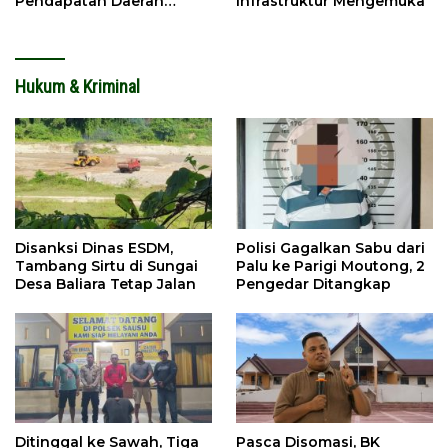
Pendapatan Daerah
Infrastruktur Mengemuka
Meningkat
Hukum & Kriminal
Disanksi Dinas ESDM,
Polisi Gagalkan Sabu dari
Tambang Sirtu di Sungai
Palu ke Parigi Moutong, 2
Desa Baliara Tetap Jalan
Pengedar Ditangkap
Ditinggal ke Sawah, Tiga
Pasca Disomasi, BK