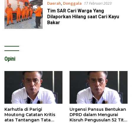
Daerah
,
Donggala
17 Februari 2023
Tim SAR Cari Warga Yang
Dilaporkan Hilang saat Cari Kayu
Bakar
Opini
Karhutla di Parigi
Urgensi Pansus Bentukan
Moutong Catatan Kritis
DPRD dalam Mengurai
atas Tantangan Tata
Kisruh Pengusulan 52 Titik
Kelola Mitigasi Bencana
WPR di Parigi Moutong.