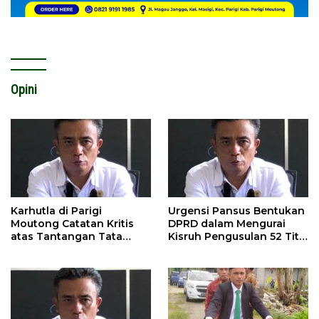
Opini
Karhutla di Parigi
Urgensi Pansus Bentukan
Moutong Catatan Kritis
DPRD dalam Mengurai
atas Tantangan Tata
Kisruh Pengusulan 52 Titik
Kelola Mitigasi Bencana
WPR di Parigi Moutong.