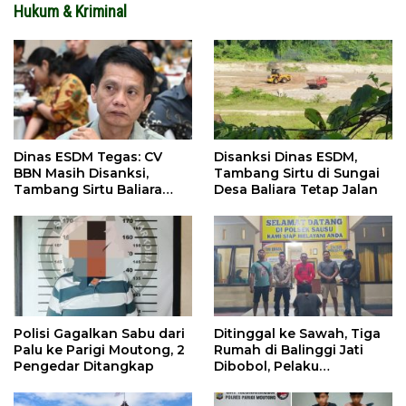
Hukum & Kriminal
Dinas ESDM Tegas: CV
Disanksi Dinas ESDM,
BBN Masih Disanksi,
Tambang Sirtu di Sungai
Tambang Sirtu Baliara
Desa Baliara Tetap Jalan
Dilarang Beroperasi
Polisi Gagalkan Sabu dari
Ditinggal ke Sawah, Tiga
Palu ke Parigi Moutong, 2
Rumah di Balinggi Jati
Pengedar Ditangkap
Dibobol, Pelaku
Ditangkap Dini Hari