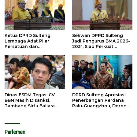
Ketua DPRD Sulteng:
Sekwan DPRD Sulteng
Lembaga Adat Pilar
Jadi Pengurus BMA 2026-
Persatuan dan
2031, Siap Perkuat
Pembangunan
Pelestarian Adat
Dinas ESDM Tegas: CV
DPRD Sulteng Apresiasi
BBN Masih Disanksi,
Penerbangan Perdana
Tambang Sirtu Baliara
Palu-Guangzhou, Dorong
Dilarang Beroperasi
Investasi
Parlemen