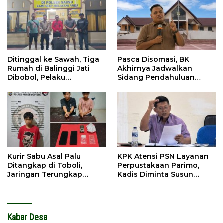
Ditinggal ke Sawah, Tiga
Pasca Disomasi, BK
Rumah di Balinggi Jati
Akhirnya Jadwalkan
Dibobol, Pelaku
Sidang Pendahuluan
Ditangkap Dini Hari
Terhadap Selpina
Kurir Sabu Asal Palu
KPK Atensi PSN Layanan
Ditangkap di Toboli,
Perpustakaan Parimo,
Jaringan Terungkap
Kadis Diminta Susun
Hingga Ampibabo
Laporan
Kabar Desa