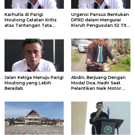
Karhutla di Parigi
Urgensi Pansus Bentukan
Moutong Catatan Kritis
DPRD dalam Mengurai
atas Tantangan Tata
Kisruh Pengusulan 52 Titik
Kelola Mitigasi Bencana
WPR di Parigi Moutong.
Jalan Ketiga Menuju Parigi
Abdin, Berjuang Dengan
Moutong yang Lebih
Modal Doa, Hadir Saat
Beradab
Pelantikan Naik Motor
Butut