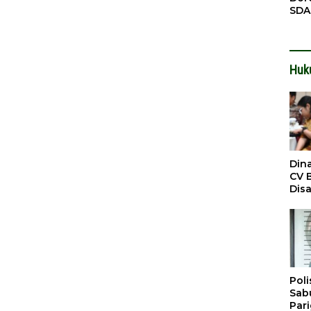
SDA
Pen
Men
Huk
Din
CV 
Dis
Sirt
Dil
Poli
Sabu
Par