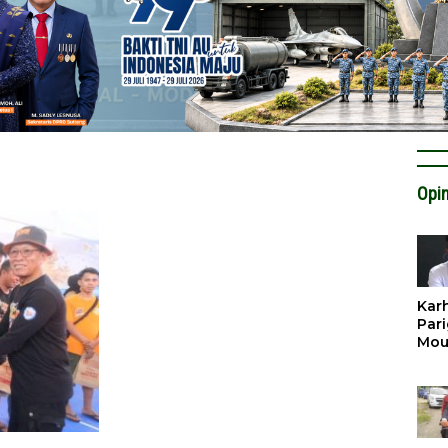
Opin
Karh
Pari
Mou
Cat
Krit
Tan
Tata
Miti