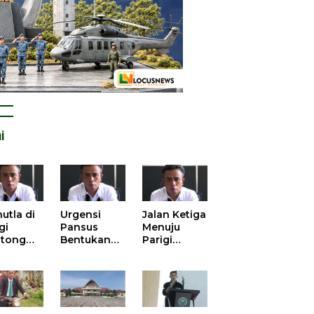
i
utla di
Urgensi
Jalan Ketiga
gi
Pansus
Menuju
tong
Bentukan
Parigi
atan
DPRD dalam
Moutong
is atas
Mengurai
yang Lebih
tangan
Kisruh
Beradab
 Kelola
Pengusulan
gasi
52 Titik