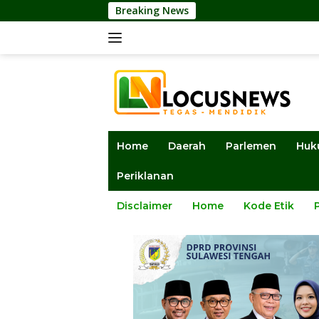
Langsung
Breaking News
Ketua 
ke
konten
Home
Daerah
Parlemen
Huk
Periklanan
Disclaimer
Home
Kode Etik