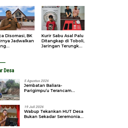
gedar
Dibobol, Pelaku
angkap
Ditangkap Dini Hari
ca Disomasi, BK
Kurir Sabu Asal Palu
irnya Jadwalkan
Ditangkap di Toboli,
ang
Jaringan Terungkap
dahuluan
Hingga Ampibabo
hadap Selpina
ar Desa
5 Agustus 2026
Jembatan Baliara-
Parigimpu’u Terancam
Amblas, Warga Waswas
Akses Putus
19 Juli 2026
Wabup Tekankan HUT Desa
Bukan Sekadar Seremonial,
Tapi Evaluasi Pembangunan