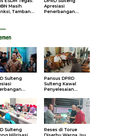
as ESDM Tegas:
DPRD Sulteng
BBN Masih
Apresiasi
anksi, Tambang
Penerbangan
u Baliara
Perdana Palu-
arang Beroperasi
Guangzhou, Dorong
Investasi
lemen
D Sulteng
Pansus DPRD
siasi
Sulteng Kawal
erbangan
Penyelesaian
dana Palu-
Konflik Agraria
ngzhou, Dorong
Sawit di Tolitoli
stasi
D Sulteng
Reses di Torue
ng Hilirisasi
Diserbu Warga, Isu