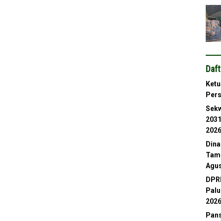
Daft
Ketu
Per
Sekw
2031
202
Dina
Tamb
Agus
DPRD
Palu
202
Pans