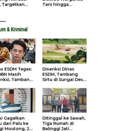
, Targetkan
Tani hingga
dapatan Daerah
Infrastruktur
ingkat
Mengemuka
um & Kriminal
as ESDM Tegas:
Disanksi Dinas
BBN Masih
ESDM, Tambang
anksi, Tambang
Sirtu di Sungai Desa
u Baliara
Baliara Tetap Jalan
arang Beroperasi
si Gagalkan
Ditinggal ke Sawah,
 dari Palu ke
Tiga Rumah di
igi Moutong, 2
Balinggi Jati