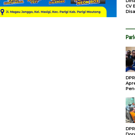
Din
CV 
Dis
Sirt
Dil
Par
DPR
Apre
Pen
Per
Gua
Inve
DPR
Doro