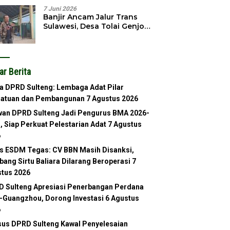
7 Juni 2026
Banjir Ancam Jalur Trans
Sulawesi, Desa Tolai Genjot
Normalisasi Sungai
ar Berita
a DPRD Sulteng: Lembaga Adat Pilar
satuan dan Pembangunan
7 Agustus 2026
an DPRD Sulteng Jadi Pengurus BMA 2026-
, Siap Perkuat Pelestarian Adat
7 Agustus
6
s ESDM Tegas: CV BBN Masih Disanksi,
ang Sirtu Baliara Dilarang Beroperasi
7
tus 2026
 Sulteng Apresiasi Penerbangan Perdana
-Guangzhou, Dorong Investasi
6 Agustus
6
us DPRD Sulteng Kawal Penyelesaian