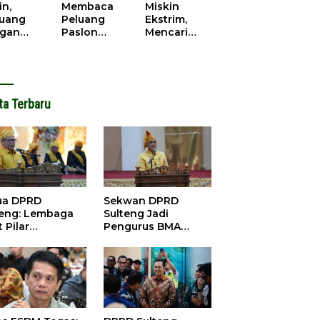
cana
WPR di
in,
Membaca
Miskin
Parigi
juang
Peluang
Ekstrim,
Moutong.
gan
Paslon
Mencari
al Doa,
Bupati
Solusi di
ir Saat
Parimo
Pilkada
antikan
Yang Akan
Parigi
k Motor
‘Berlayar’ di
Moutong
ut
Pilkada
2024
ta Terbaru
2024
ua DPRD
Sekwan DPRD
teng: Lembaga
Sulteng Jadi
 Pilar
Pengurus BMA
satuan dan
2026-2031, Siap
bangunan
Perkuat Pelestarian
Adat