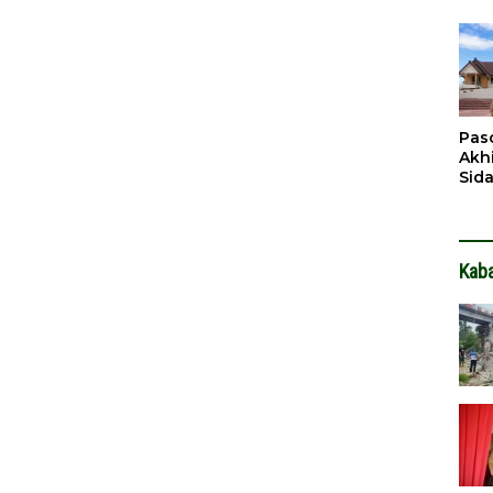
Pen
Dit
Pas
Akh
Sid
Pen
Ter
Kab