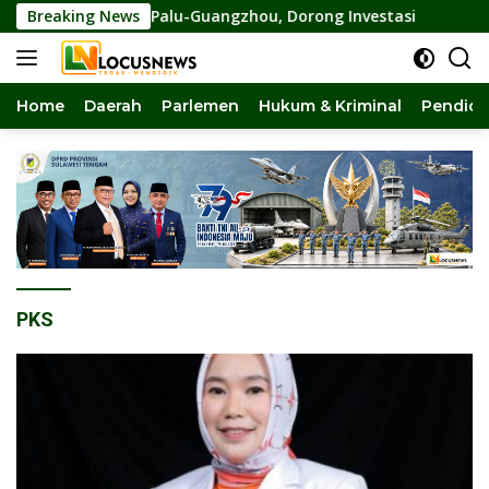
Langsung
n Perdana Palu-Guangzhou, Dorong Investasi
Breaking News
Pansus DP
ke
konten
Home
Daerah
Parlemen
Hukum & Kriminal
Pendidi
PKS