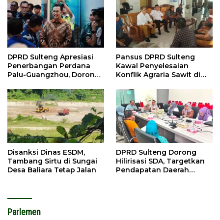
DPRD Sulteng Apresiasi
Pansus DPRD Sulteng
Penerbangan Perdana
Kawal Penyelesaian
Palu-Guangzhou, Dorong
Konflik Agraria Sawit di
Investasi
Tolitoli
Disanksi Dinas ESDM,
DPRD Sulteng Dorong
Tambang Sirtu di Sungai
Hilirisasi SDA, Targetkan
Desa Baliara Tetap Jalan
Pendapatan Daerah
Meningkat
Parlemen