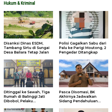
Hukum & Kriminal
Disanksi Dinas ESDM,
Polisi Gagalkan Sabu dari
Tambang Sirtu di Sungai
Palu ke Parigi Moutong, 2
Desa Baliara Tetap Jalan
Pengedar Ditangkap
Ditinggal ke Sawah, Tiga
Pasca Disomasi, BK
Rumah di Balinggi Jati
Akhirnya Jadwalkan
Dibobol, Pelaku
Sidang Pendahuluan
Ditangkap Dini Hari
Terhadap Selpina