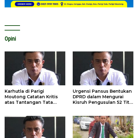
Opini
Karhutla di Parigi
Urgensi Pansus Bentukan
Moutong Catatan Kritis
DPRD dalam Mengurai
atas Tantangan Tata
Kisruh Pengusulan 52 Titik
Kelola Mitigasi Bencana
WPR di Parigi Moutong.