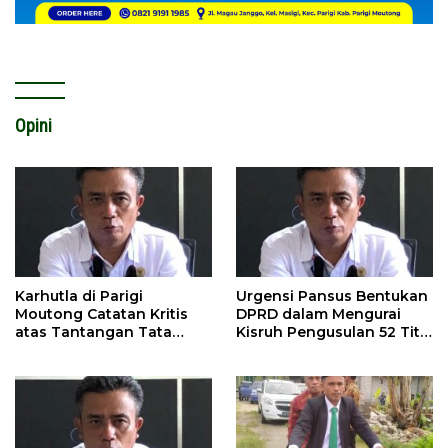
Opini
Karhutla di Parigi
Urgensi Pansus Bentukan
Moutong Catatan Kritis
DPRD dalam Mengurai
atas Tantangan Tata
Kisruh Pengusulan 52 Titik
Kelola Mitigasi Bencana
WPR di Parigi Moutong.