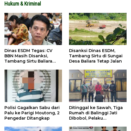
Hukum & Kriminal
Dinas ESDM Tegas: CV
Disanksi Dinas ESDM,
BBN Masih Disanksi,
Tambang Sirtu di Sungai
Tambang Sirtu Baliara
Desa Baliara Tetap Jalan
Dilarang Beroperasi
Polisi Gagalkan Sabu dari
Ditinggal ke Sawah, Tiga
Palu ke Parigi Moutong, 2
Rumah di Balinggi Jati
Pengedar Ditangkap
Dibobol, Pelaku
Ditangkap Dini Hari