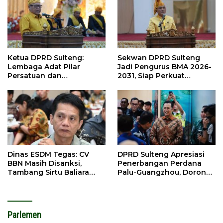
Ketua DPRD Sulteng:
Sekwan DPRD Sulteng
Lembaga Adat Pilar
Jadi Pengurus BMA 2026-
Persatuan dan
2031, Siap Perkuat
Pembangunan
Pelestarian Adat
Dinas ESDM Tegas: CV
DPRD Sulteng Apresiasi
BBN Masih Disanksi,
Penerbangan Perdana
Tambang Sirtu Baliara
Palu-Guangzhou, Dorong
Dilarang Beroperasi
Investasi
Parlemen