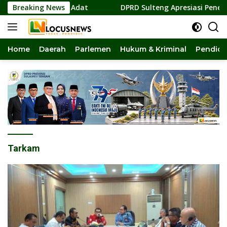
Langsung
 Pelestarian Adat
Breaking News
DPRD Sulteng Apresiasi Penerbangan
ke
konten
Home
Daerah
Parlemen
Hukum & Kriminal
Pendidi
Tarkam