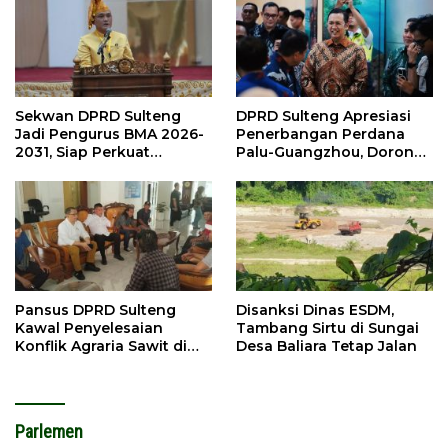
Sekwan DPRD Sulteng
DPRD Sulteng Apresiasi
Jadi Pengurus BMA 2026-
Penerbangan Perdana
2031, Siap Perkuat
Palu-Guangzhou, Dorong
Pelestarian Adat
Investasi
Pansus DPRD Sulteng
Disanksi Dinas ESDM,
Kawal Penyelesaian
Tambang Sirtu di Sungai
Konflik Agraria Sawit di
Desa Baliara Tetap Jalan
Tolitoli
Parlemen