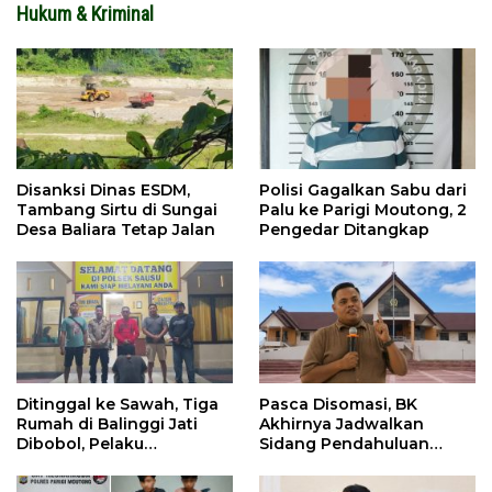
Hukum & Kriminal
Disanksi Dinas ESDM,
Polisi Gagalkan Sabu dari
Tambang Sirtu di Sungai
Palu ke Parigi Moutong, 2
Desa Baliara Tetap Jalan
Pengedar Ditangkap
Ditinggal ke Sawah, Tiga
Pasca Disomasi, BK
Rumah di Balinggi Jati
Akhirnya Jadwalkan
Dibobol, Pelaku
Sidang Pendahuluan
Ditangkap Dini Hari
Terhadap Selpina