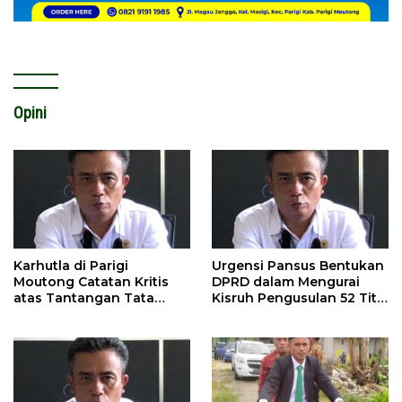
Opini
Karhutla di Parigi
Urgensi Pansus Bentukan
Moutong Catatan Kritis
DPRD dalam Mengurai
atas Tantangan Tata
Kisruh Pengusulan 52 Titik
Kelola Mitigasi Bencana
WPR di Parigi Moutong.