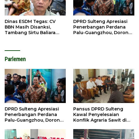
Dinas ESDM Tegas: CV
DPRD Sulteng Apresiasi
BBN Masih Disanksi,
Penerbangan Perdana
Tambang Sirtu Baliara
Palu-Guangzhou, Dorong
Dilarang Beroperasi
Investasi
Parlemen
DPRD Sulteng Apresiasi
Pansus DPRD Sulteng
Penerbangan Perdana
Kawal Penyelesaian
Palu-Guangzhou, Dorong
Konflik Agraria Sawit di
Investasi
Tolitoli