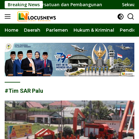
Langsung
at Pilar Persatuan dan Pembangunan
Breaking News
Sekwan DPRD Sult
ke
konten
Home
Daerah
Parlemen
Hukum & Kriminal
Pendidi
#Tim SAR Palu