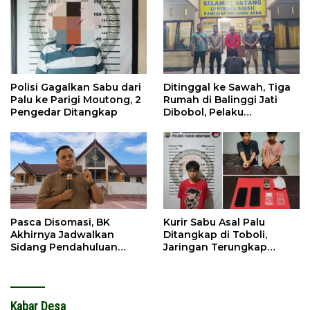
Polisi Gagalkan Sabu dari
Ditinggal ke Sawah, Tiga
Palu ke Parigi Moutong, 2
Rumah di Balinggi Jati
Pengedar Ditangkap
Dibobol, Pelaku
Ditangkap Dini Hari
Pasca Disomasi, BK
Kurir Sabu Asal Palu
Akhirnya Jadwalkan
Ditangkap di Toboli,
Sidang Pendahuluan
Jaringan Terungkap
Terhadap Selpina
Hingga Ampibabo
Kabar Desa