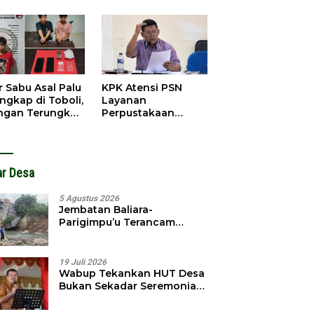
obol, Pelaku
Pendahuluan
ngkap Dini Hari
Terhadap Selpina
r Sabu Asal Palu
KPK Atensi PSN
ngkap di Toboli,
Layanan
ingan Terungkap
Perpustakaan
gga Ampibabo
Parimo, Kadis
Diminta Susun
Laporan
ar Desa
5 Agustus 2026
Jembatan Baliara-
Parigimpu’u Terancam
Amblas, Warga Waswas
Akses Putus
19 Juli 2026
Wabup Tekankan HUT Desa
Bukan Sekadar Seremonial,
Tapi Evaluasi Pembangunan