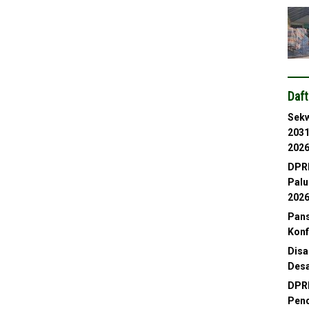
Daft
Sekw
2031
202
DPRD
Palu
202
Pans
Konf
Disa
Desa
DPRD
Pend