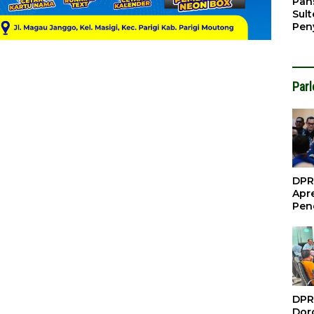
Pan
Sul
Pen
Konf
Sawi
Par
DPR
Apre
Pen
Per
Gua
Inve
DPR
Doro