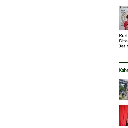
Dib
Dita
Kuri
Dita
Jar
Hin
Kab