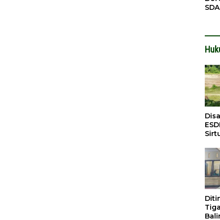
SDA
Pen
Men
Huk
Dis
ESD
Sirt
Bali
Dit
Tig
Bali