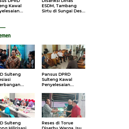
sus DPRD
Disanksi Dinas
teng Kawal
ESDM, Tambang
yelesaian
Sirtu di Sungai Desa
lik Agraria
Baliara Tetap Jalan
t di Tolitoli
lemen
D Sulteng
Pansus DPRD
siasi
Sulteng Kawal
erbangan
Penyelesaian
dana Palu-
Konflik Agraria
ngzhou, Dorong
Sawit di Tolitoli
stasi
D Sulteng
Reses di Torue
ng Hilirisasi
Diserbu Warga, Isu