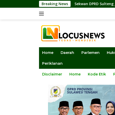
Langsung
Breaking News
Sekwan DPRD Sulteng Jadi Pengurus BMA
ke
konten
Home
Daerah
Parlemen
Huk
Periklanan
Disclaimer
Home
Kode Etik