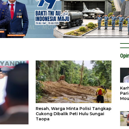
Opin
Karh
Pari
Mou
Cat
Resah, Warga Minta Polisi Tangkap
Krit
Cukong Dibalik Peti Hulu Sungai
Tan
Taopa
Tata
Miti