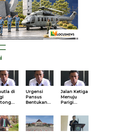
i
utla di
Urgensi
Jalan Ketiga
gi
Pansus
Menuju
tong
Bentukan
Parigi
atan
DPRD dalam
Moutong
is atas
Mengurai
yang Lebih
tangan
Kisruh
Beradab
 Kelola
Pengusulan
gasi
52 Titik