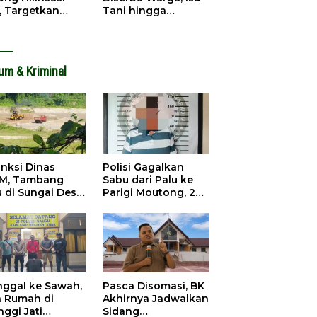
, Targetkan
Tani hingga
dapatan Daerah
Infrastruktur
ingkat
Mengemuka
um & Kriminal
anksi Dinas
Polisi Gagalkan
M, Tambang
Sabu dari Palu ke
u di Sungai Desa
Parigi Moutong, 2
ara Tetap Jalan
Pengedar
Ditangkap
inggal ke Sawah,
Pasca Disomasi, BK
a Rumah di
Akhirnya Jadwalkan
nggi Jati
Sidang