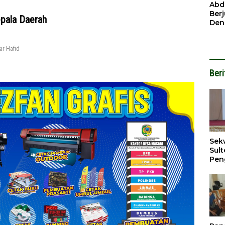
Ben
Abd
Ber
epala Daerah
Den
Mod
Had
r Hafid
Pel
Nai
But
Beri
Sek
Sult
Pen
202
Per
Ada