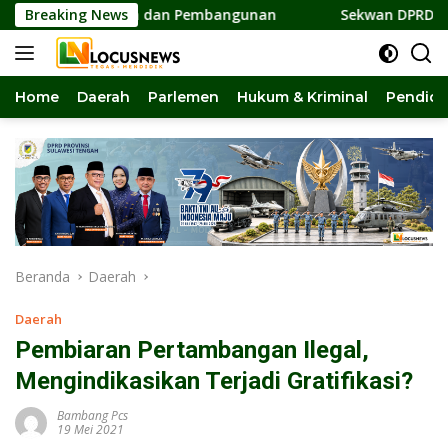
Langsung
ersatuan dan Pembangunan
Breaking News
Sekwan DPRD Sulteng Jadi P
ke
konten
Home
Daerah
Parlemen
Hukum & Kriminal
Pendidi
Beranda
Daerah
Daerah
Pembiaran Pertambangan Ilegal,
Mengindikasikan Terjadi Gratifikasi?
Bambang Pcs
19 Mei 2021