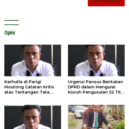
Opini
Karhutla di Parigi
Urgensi Pansus Bentukan
Moutong Catatan Kritis
DPRD dalam Mengurai
atas Tantangan Tata
Kisruh Pengusulan 52 Titik
Kelola Mitigasi Bencana
WPR di Parigi Moutong.