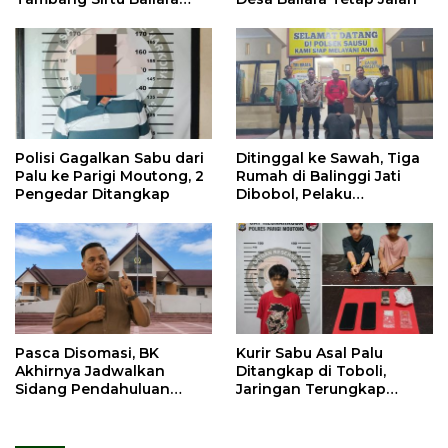
Dilarang Beroperasi
Polisi Gagalkan Sabu dari
Ditinggal ke Sawah, Tiga
Palu ke Parigi Moutong, 2
Rumah di Balinggi Jati
Pengedar Ditangkap
Dibobol, Pelaku
Ditangkap Dini Hari
Pasca Disomasi, BK
Kurir Sabu Asal Palu
Akhirnya Jadwalkan
Ditangkap di Toboli,
Sidang Pendahuluan
Jaringan Terungkap
Terhadap Selpina
Hingga Ampibabo