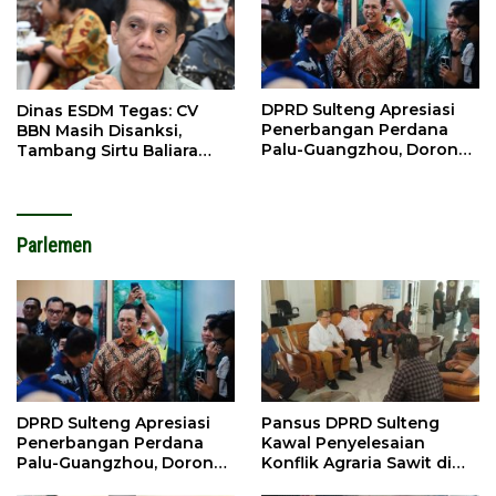
DPRD Sulteng Apresiasi
Dinas ESDM Tegas: CV
Penerbangan Perdana
BBN Masih Disanksi,
Palu-Guangzhou, Dorong
Tambang Sirtu Baliara
Investasi
Dilarang Beroperasi
Parlemen
DPRD Sulteng Apresiasi
Pansus DPRD Sulteng
Penerbangan Perdana
Kawal Penyelesaian
Palu-Guangzhou, Dorong
Konflik Agraria Sawit di
Investasi
Tolitoli