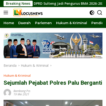
Langsung
Sekwan DPRD Sulteng Jadi Pengurus BMA 2026-2031, Siap Perkuat
Breaking News
ke
konten
Home
Daerah
Parlemen
Hukum & Kriminal
Pendidi
Beranda
Hukum & Kriminal
Hukum & Kriminal
Sejumlah Pejabat Polres Palu Berganti
Bambang Pcs
19 Mei 2021