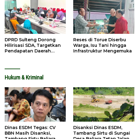
DPRD Sulteng Dorong
Reses di Torue Diserbu
Hilirisasi SDA, Targetkan
Warga, Isu Tani hingga
Pendapatan Daerah
Infrastruktur Mengemuka
Meningkat
Hukum & Kriminal
Dinas ESDM Tegas: CV
Disanksi Dinas ESDM,
BBN Masih Disanksi,
Tambang Sirtu di Sungai
Tambang Sirtu Baliara
Desa Baliara Tetap Jalan