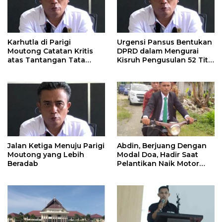
Karhutla di Parigi
Urgensi Pansus Bentukan
Moutong Catatan Kritis
DPRD dalam Mengurai
atas Tantangan Tata
Kisruh Pengusulan 52 Titik
Kelola Mitigasi Bencana
WPR di Parigi Moutong.
Jalan Ketiga Menuju Parigi
Abdin, Berjuang Dengan
Moutong yang Lebih
Modal Doa, Hadir Saat
Beradab
Pelantikan Naik Motor
Butut