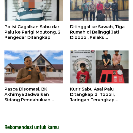
Polisi Gagalkan Sabu dari
Ditinggal ke Sawah, Tiga
Palu ke Parigi Moutong, 2
Rumah di Balinggi Jati
Pengedar Ditangkap
Dibobol, Pelaku
Ditangkap Dini Hari
Pasca Disomasi, BK
Kurir Sabu Asal Palu
Akhirnya Jadwalkan
Ditangkap di Toboli,
Sidang Pendahuluan
Jaringan Terungkap
Terhadap Selpina
Hingga Ampibabo
Rekomendasi untuk kamu