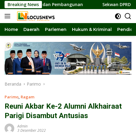
Langsung
rsatuan dan Pembangunan
Breaking News
Sekwan DPRD Sulteng Jadi Pe
ke
konten
Home
Daerah
Parlemen
Hukum & Kriminal
Pendidi
Beranda
Parimo
Parimo
,
Ragam
Reuni Akbar Ke-2 Alumni Alkhairaat
Parigi Disambut Antusias
Admin
3 Desember 2022