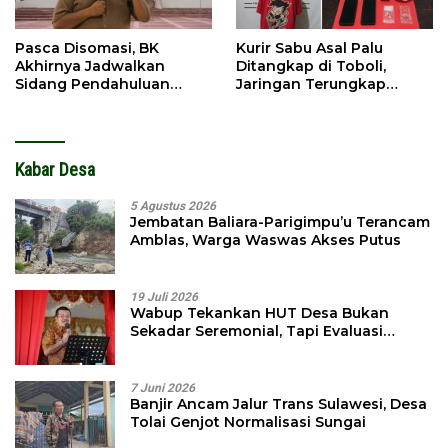
Pasca Disomasi, BK
Kurir Sabu Asal Palu
Akhirnya Jadwalkan
Ditangkap di Toboli,
Sidang Pendahuluan
Jaringan Terungkap
Terhadap Selpina
Hingga Ampibabo
Kabar Desa
5 Agustus 2026
Jembatan Baliara-Parigimpu’u Terancam
Amblas, Warga Waswas Akses Putus
19 Juli 2026
Wabup Tekankan HUT Desa Bukan
Sekadar Seremonial, Tapi Evaluasi
Pembangunan
7 Juni 2026
Banjir Ancam Jalur Trans Sulawesi, Desa
Tolai Genjot Normalisasi Sungai