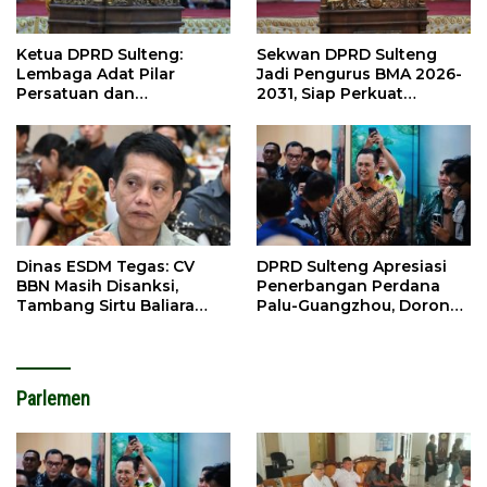
Ketua DPRD Sulteng:
Sekwan DPRD Sulteng
Lembaga Adat Pilar
Jadi Pengurus BMA 2026-
Persatuan dan
2031, Siap Perkuat
Pembangunan
Pelestarian Adat
Dinas ESDM Tegas: CV
DPRD Sulteng Apresiasi
BBN Masih Disanksi,
Penerbangan Perdana
Tambang Sirtu Baliara
Palu-Guangzhou, Dorong
Dilarang Beroperasi
Investasi
Parlemen