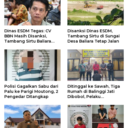
Dinas ESDM Tegas: CV
Disanksi Dinas ESDM,
BBN Masih Disanksi,
Tambang Sirtu di Sungai
Tambang Sirtu Baliara
Desa Baliara Tetap Jalan
Dilarang Beroperasi
Polisi Gagalkan Sabu dari
Ditinggal ke Sawah, Tiga
Palu ke Parigi Moutong, 2
Rumah di Balinggi Jati
Pengedar Ditangkap
Dibobol, Pelaku
Ditangkap Dini Hari