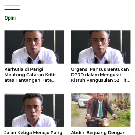
Opini
Karhutla di Parigi
Urgensi Pansus Bentukan
Moutong Catatan Kritis
DPRD dalam Mengurai
atas Tantangan Tata
Kisruh Pengusulan 52 Titik
Kelola Mitigasi Bencana
WPR di Parigi Moutong.
Jalan Ketiga Menuju Parigi
Abdin, Berjuang Dengan