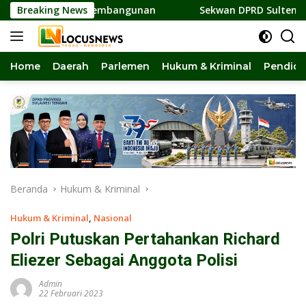
Langsung
n dan Pembangunan
Breaking News
Sekwan DPRD Sulteng Jadi Pengurus 
ke
konten
Home
Daerah
Parlemen
Hukum & Kriminal
Pendidi
Beranda
Hukum & Kriminal
Hukum & Kriminal
,
Nasional
Polri Putuskan Pertahankan Richard
Eliezer Sebagai Anggota Polisi
Admin
22 Februari 2023