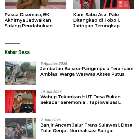
Pasca Disomasi, BK
Kurir Sabu Asal Palu
Akhirnya Jadwalkan
Ditangkap di Toboli,
Sidang Pendahuluan
Jaringan Terungkap
Terhadap Selpina
Hingga Ampibabo
Kabar Desa
5 Agustus 2026
Jembatan Baliara-Parigimpu’u Terancam
Amblas, Warga Waswas Akses Putus
19 Juli 2026
Wabup Tekankan HUT Desa Bukan
Sekadar Seremonial, Tapi Evaluasi
Pembangunan
7 Juni 2026
Banjir Ancam Jalur Trans Sulawesi, Desa
Tolai Genjot Normalisasi Sungai