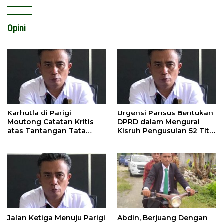
Opini
Karhutla di Parigi
Urgensi Pansus Bentukan
Moutong Catatan Kritis
DPRD dalam Mengurai
atas Tantangan Tata
Kisruh Pengusulan 52 Titik
Kelola Mitigasi Bencana
WPR di Parigi Moutong.
Jalan Ketiga Menuju Parigi
Abdin, Berjuang Dengan