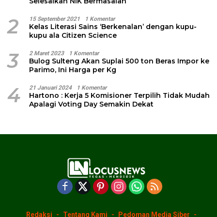
Selesaikan NIK Bermasalah
2
15 September 2021
1 Komentar
Kelas Literasi Sains ‘Berkenalan’ dengan kupu-
kupu ala Citizen Science
3
2 Maret 2023
1 Komentar
Bulog Sulteng Akan Suplai 500 ton Beras Impor ke
Parimo, Ini Harga per Kg
4
21 Januari 2024
1 Komentar
Hartono : Kerja 5 Komisioner Terpilih Tidak Mudah
Apalagi Voting Day Semakin Dekat
Redaksi
Tentang Kami
Pedoman Media Siber