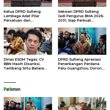
Ketua DPRD Sulteng:
Sekwan DPRD Sulteng
Lembaga Adat Pilar
Jadi Pengurus BMA 2026-
Persatuan dan
2031, Siap Perkuat
Pembangunan
Pelestarian Adat
DPRD Sulteng Apresiasi
Dinas ESDM Tegas: CV
Penerbangan Perdana
BBN Masih Disanksi,
Palu-Guangzhou, Dorong
Tambang Sirtu Baliara
Investasi
Dilarang Beroperasi
Parlemen