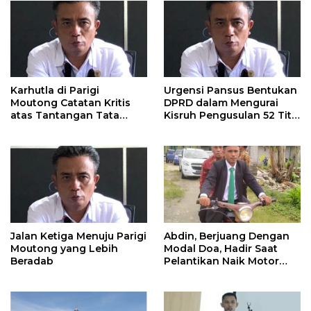
Karhutla di Parigi
Urgensi Pansus Bentukan
Moutong Catatan Kritis
DPRD dalam Mengurai
atas Tantangan Tata
Kisruh Pengusulan 52 Titik
Kelola Mitigasi Bencana
WPR di Parigi Moutong.
Jalan Ketiga Menuju Parigi
Abdin, Berjuang Dengan
Moutong yang Lebih
Modal Doa, Hadir Saat
Beradab
Pelantikan Naik Motor
Butut