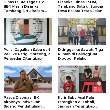
Dinas ESDM Tegas: CV
Disanksi Dinas ESDM,
BBN Masih Disanksi,
Tambang Sirtu di Sungai
Tambang Sirtu Baliara
Desa Baliara Tetap Jalan
Dilarang Beroperasi
Polisi Gagalkan Sabu dari
Ditinggal ke Sawah, Tiga
Palu ke Parigi Moutong, 2
Rumah di Balinggi Jati
Pengedar Ditangkap
Dibobol, Pelaku
Ditangkap Dini Hari
Pasca Disomasi, BK
Kurir Sabu Asal Palu
Akhirnya Jadwalkan
Ditangkap di Toboli,
Sidang Pendahuluan
Jaringan Terungkap