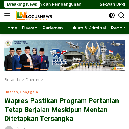
Langsung
ersatuan dan Pembangunan
Breaking News
Sekwan DPRD Sulteng Jadi P
ke
konten
Home
Daerah
Parlemen
Hukum & Kriminal
Pendidi
Beranda
Daerah
Daerah
,
Donggala
Wapres Pastikan Program Pertanian
Tetap Berjalan Meskipun Mentan
Ditetapkan Tersangka
Admin