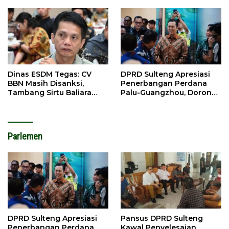
Pembangunan
Pelestarian Adat
Dinas ESDM Tegas: CV
DPRD Sulteng Apresiasi
BBN Masih Disanksi,
Penerbangan Perdana
Tambang Sirtu Baliara
Palu-Guangzhou, Dorong
Dilarang Beroperasi
Investasi
Parlemen
DPRD Sulteng Apresiasi
Pansus DPRD Sulteng
Penerbangan Perdana
Kawal Penyelesaian