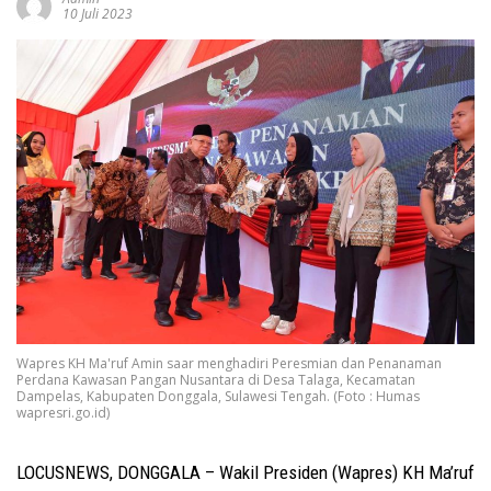
10 Juli 2023
Wapres KH Ma'ruf Amin saar menghadiri Peresmian dan Penanaman
Perdana Kawasan Pangan Nusantara di Desa Talaga, Kecamatan
Dampelas, Kabupaten Donggala, Sulawesi Tengah. (Foto : Humas
wapresri.go.id)
LOCUSNEWS, DONGGALA – Wakil Presiden (Wapres) KH Ma’ruf