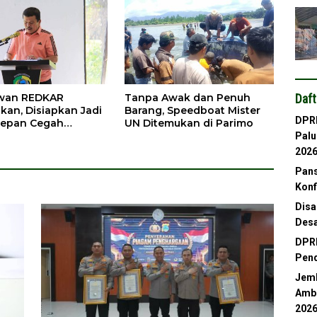
Daft
awan REDKAR
Tanpa Awak dan Penuh
kan, Disiapkan Jadi
Barang, Speedboat Mister
DPRD
Depan Cegah
UN Ditemukan di Parimo
ran
Palu
202
Pans
Konf
Disa
Desa
DPRD
Pend
Jemb
Ambl
202