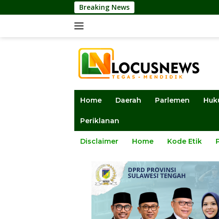
Langsung
Breaking News
DPRD Sulten
ke
konten
Home
Daerah
Parlemen
Huk
Periklanan
Disclaimer
Home
Kode Etik