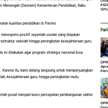
Dis
ESD
dan Menengah (Dasmen) Kementerian Pendidikan, Rabu
Sirt
Bali
tan kualitas pendidikan di Parimo.
Par
 merespons positif sejumlah usulan yang diajukan
astruktur sekolah hingga peningkatan kesejahteraan guru.
 ini dilakukan agar program strategis nasional bisa
DPR
Apre
n. Karena itu, kami datang langsung untuk memperjuangkan
Pen
Per
olah, kesejahteraan guru, hingga peningkatan mutu
Gua
Inve
intah pusat menjadi kunci percepatan pembangunan sektor
DPR
Doro