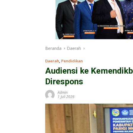
Beranda
Daerah
Daerah
,
Pendidikan
Audiensi ke Kemendikb
Direspons
Admin
1 Juli 2026