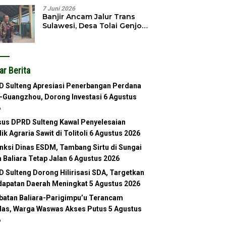
7 Juni 2026
Banjir Ancam Jalur Trans
Sulawesi, Desa Tolai Genjot
Normalisasi Sungai
ar Berita
 Sulteng Apresiasi Penerbangan Perdana
-Guangzhou, Dorong Investasi
6 Agustus
6
us DPRD Sulteng Kawal Penyelesaian
lik Agraria Sawit di Tolitoli
6 Agustus 2026
nksi Dinas ESDM, Tambang Sirtu di Sungai
 Baliara Tetap Jalan
6 Agustus 2026
 Sulteng Dorong Hilirisasi SDA, Targetkan
apatan Daerah Meningkat
5 Agustus 2026
atan Baliara-Parigimpu’u Terancam
as, Warga Waswas Akses Putus
5 Agustus
6