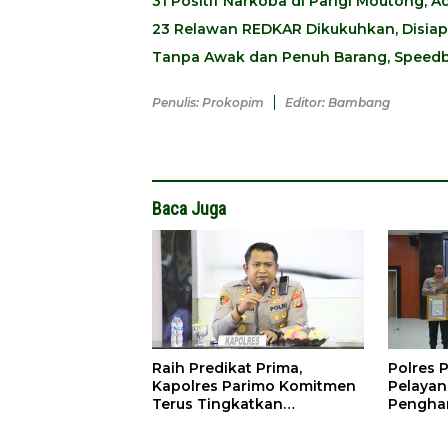
31 Positif Narkoba di Parigi Moutong,
23 Relawan REDKAR Dikukuhkan, Disia
Tanpa Awak dan Penuh Barang, Speedb
Penulis: Prokopim
Editor: Bambang
Baca Juga
Raih Predikat Prima,
Polres P
Kapolres Parimo Komitmen
Pelayan
Terus Tingkatkan
Penghar
Pelayanan