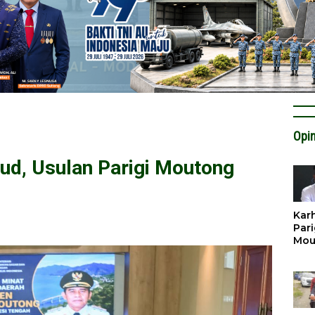
Opin
ud, Usulan Parigi Moutong
Karh
Pari
Mou
Cat
Krit
Tan
Tata
Miti