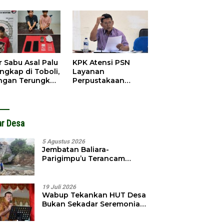
obol, Pelaku
Pendahuluan
ngkap Dini Hari
Terhadap Selpina
r Sabu Asal Palu
KPK Atensi PSN
ngkap di Toboli,
Layanan
ingan Terungkap
Perpustakaan
gga Ampibabo
Parimo, Kadis
Diminta Susun
Laporan
ar Desa
5 Agustus 2026
Jembatan Baliara-
Parigimpu’u Terancam
Amblas, Warga Waswas
Akses Putus
19 Juli 2026
Wabup Tekankan HUT Desa
Bukan Sekadar Seremonial,
Tapi Evaluasi Pembangunan