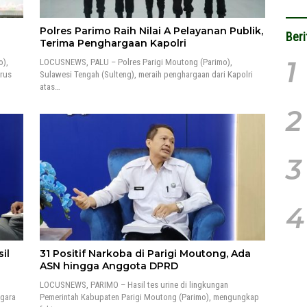
Polres Parimo Raih Nilai A Pelayanan Publik,
Beri
n
Terima Penghargaan Kapolri
1
o),
LOCUSNEWS, PALU – Polres Parigi Moutong (Parimo),
rus
Sulawesi Tengah (Sulteng), meraih penghargaan dari Kapolri
atas…
2
3
4
il
31 Positif Narkoba di Parigi Moutong, Ada
ASN hingga Anggota DPRD
LOCUSNEWS, PARIMO – Hasil tes urine di lingkungan
egara
Pemerintah Kabupaten Parigi Moutong (Parimo), mengungkap