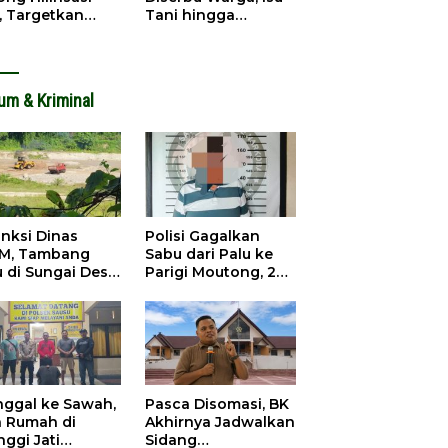
, Targetkan
Tani hingga
dapatan Daerah
Infrastruktur
ingkat
Mengemuka
um & Kriminal
anksi Dinas
Polisi Gagalkan
M, Tambang
Sabu dari Palu ke
u di Sungai Desa
Parigi Moutong, 2
ara Tetap Jalan
Pengedar
Ditangkap
inggal ke Sawah,
Pasca Disomasi, BK
a Rumah di
Akhirnya Jadwalkan
nggi Jati
Sidang