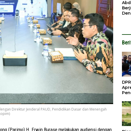
Ben
Abd
Ber
Den
Mod
Had
Pel
Nai
But
Beri
DPR
Apre
Pen
Per
Gua
Inve
 dengan Direktur Jenderal PAUD, Pendidikan Dasar dan Menengah
kopim)
ng (Parimo) H. Erwin Burase melakukan audiensi dengan