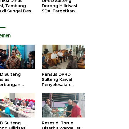
anksi Dinas
DPRD Sulteng
M, Tambang
Dorong Hilirisasi
u di Sungai Desa
SDA, Targetkan
ara Tetap Jalan
Pendapatan Daerah
Meningkat
lemen
D Sulteng
Pansus DPRD
siasi
Sulteng Kawal
erbangan
Penyelesaian
dana Palu-
Konflik Agraria
ngzhou, Dorong
Sawit di Tolitoli
stasi
D Sulteng
Reses di Torue
ng Hilirisasi
Diserbu Warga, Isu