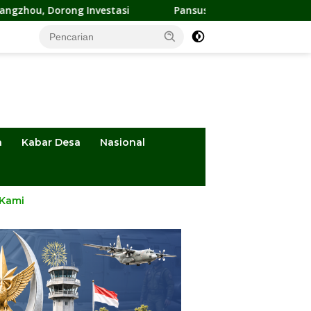
stasi
Pansus DPRD Sulteng Kawal Penyelesaian Konflik Ag
a
Kabar Desa
Nasional
 Kami