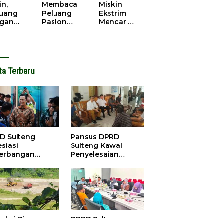
cana
WPR di
in,
Membaca
Miskin
Parigi
juang
Peluang
Ekstrim,
Moutong.
gan
Paslon
Mencari
al Doa,
Bupati
Solusi di
ir Saat
Parimo
Pilkada
antikan
Yang Akan
Parigi
k Motor
‘Berlayar’ di
Moutong
ut
Pilkada
2024
ta Terbaru
2024
D Sulteng
Pansus DPRD
siasi
Sulteng Kawal
erbangan
Penyelesaian
dana Palu-
Konflik Agraria
ngzhou, Dorong
Sawit di Tolitoli
stasi