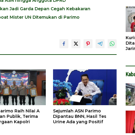
 Ada ASN hingga Anggota DPRD
Dib
Dita
pkan Jadi Garda Depan Cegah Kebakaran
oat Mister UN Ditemukan di Parimo
Kuri
Dita
Jar
Hin
Kab
arimo Raih Nilai A
Sejumlah ASN Parimo
an Publik, Terima
Dipantau BNN, Hasil Tes
gaan Kapolri
Urine Ada yang Positif