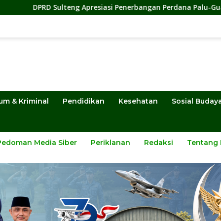
g Apresiasi Penerbangan Perdana Palu-Guangzhou, Dorong Inve
um & Kriminal
Pendidikan
Kesehatan
Sosial Buday
Pedoman Media Siber
Periklanan
Redaksi
Tentang