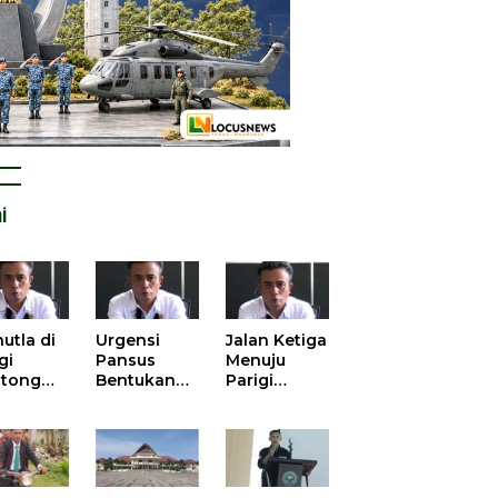
i
utla di
Urgensi
Jalan Ketiga
gi
Pansus
Menuju
tong
Bentukan
Parigi
atan
DPRD dalam
Moutong
is atas
Mengurai
yang Lebih
tangan
Kisruh
Beradab
 Kelola
Pengusulan
gasi
52 Titik