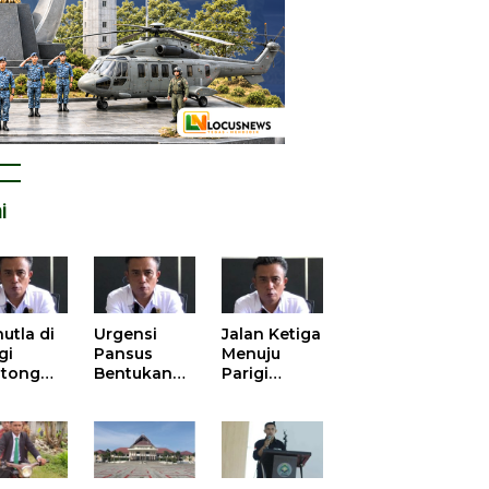
i
utla di
Urgensi
Jalan Ketiga
gi
Pansus
Menuju
tong
Bentukan
Parigi
atan
DPRD dalam
Moutong
is atas
Mengurai
yang Lebih
tangan
Kisruh
Beradab
 Kelola
Pengusulan
gasi
52 Titik