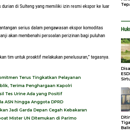
Tep
 durian di Sulteng yang memiliki izin resmi ekspor ke luar
Buk
Ser
 tantangan serius dalam pengawasan ekspor komoditas
Huk
janji akan membenahi persoalan perizinan bagi puluhan
ukan tim untuk proaktif melakukan penelusuran,” tegasnya.
Dis
ESD
 Komitmen Terus Tingkatkan Pelayanan
Sirt
Bali
ublik, Terima Penghargaan Kapolri
l Tes Urine Ada yang Positif
 Ada ASN hingga Anggota DPRD
pkan Jadi Garda Depan Cegah Kebakaran
Dit
oat Mister UN Ditemukan di Parimo
Tig
Bali