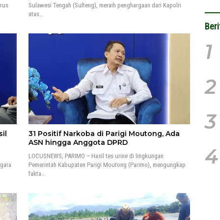
rus
Sulawesi Tengah (Sulteng), meraih penghargaan dari Kapolri
atas…
Beri
1
2
3
il
31 Positif Narkoba di Parigi Moutong, Ada
ASN hingga Anggota DPRD
4
LOCUSNEWS, PARIMO – Hasil tes urine di lingkungan
egara
Pemerintah Kabupaten Parigi Moutong (Parimo), mengungkap
fakta…