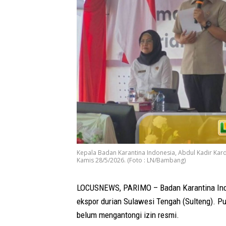
Kepala Badan Karantina Indonesia, Abdul Kadir Kard
Kamis 28/5/2026. (Foto : LN/Bambang)
LOCUSNEWS, PARIMO – Badan Karantina Indon
ekspor durian Sulawesi Tengah (Sulteng). P
belum mengantongi izin resmi.