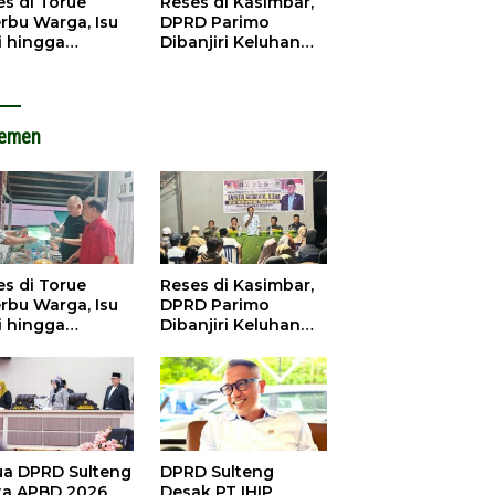
es di Torue
Reses di Kasimbar,
rbu Warga, Isu
DPRD Parimo
i hingga
Dibanjiri Keluhan
astruktur
Jalan Rusak hingga
gemuka
Abrasi
lemen
es di Torue
Reses di Kasimbar,
rbu Warga, Isu
DPRD Parimo
i hingga
Dibanjiri Keluhan
astruktur
Jalan Rusak hingga
gemuka
Abrasi
ua DPRD Sulteng
DPRD Sulteng
ta APBD 2026
Desak PT IHIP