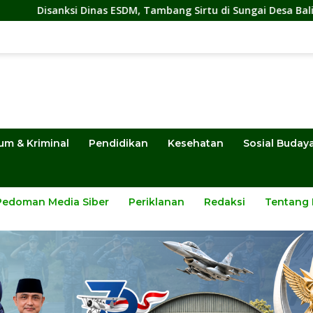
 ESDM, Tambang Sirtu di Sungai Desa Baliara Tetap Jalan
um & Kriminal
Pendidikan
Kesehatan
Sosial Buday
Pedoman Media Siber
Periklanan
Redaksi
Tentang