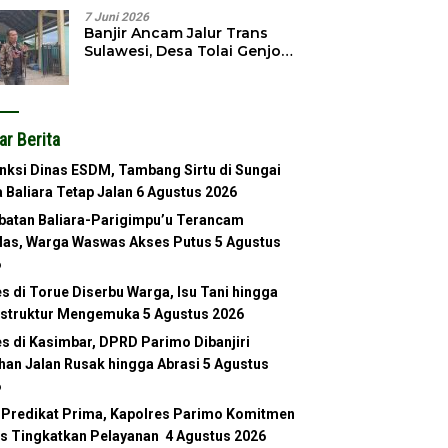
7 Juni 2026
Banjir Ancam Jalur Trans
Sulawesi, Desa Tolai Genjot
Normalisasi Sungai
ar Berita
nksi Dinas ESDM, Tambang Sirtu di Sungai
 Baliara Tetap Jalan
6 Agustus 2026
atan Baliara-Parigimpu’u Terancam
as, Warga Waswas Akses Putus
5 Agustus
6
s di Torue Diserbu Warga, Isu Tani hingga
astruktur Mengemuka
5 Agustus 2026
s di Kasimbar, DPRD Parimo Dibanjiri
han Jalan Rusak hingga Abrasi
5 Agustus
6
 Predikat Prima, Kapolres Parimo Komitmen
s Tingkatkan Pelayanan
4 Agustus 2026