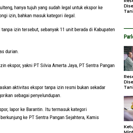
Res
Dise
ulteng, hanya tujuh yang sudah legal untuk ekspor ke
Tan
gi izin, bahkan masuk kategori ilegal.
Infr
Men
tanpa izin tersebut, sebanyak 11 unit berada di Kabupaten
Par
as durian.
zin ekspor, yakni PT Silvia Amerta Jaya, PT Sentra Pangan
Res
Dise
askan aktivitas ekspor tanpa izin resmi bukan sekadar
Tan
Infr
egorikan sebagai penyelundupan.
Men
por, lapor ke Barantin. Itu termasuk kategori
at berkunjung ke PT Sentra Pangan Sejahtera, Kamis
Ket
Min