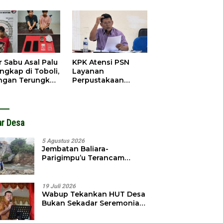
obol, Pelaku
Pendahuluan
ngkap Dini Hari
Terhadap Selpina
r Sabu Asal Palu
KPK Atensi PSN
ngkap di Toboli,
Layanan
ingan Terungkap
Perpustakaan
gga Ampibabo
Parimo, Kadis
Diminta Susun
Laporan
ar Desa
5 Agustus 2026
Jembatan Baliara-
Parigimpu’u Terancam
Amblas, Warga Waswas
Akses Putus
19 Juli 2026
Wabup Tekankan HUT Desa
Bukan Sekadar Seremonial,
Tapi Evaluasi Pembangunan