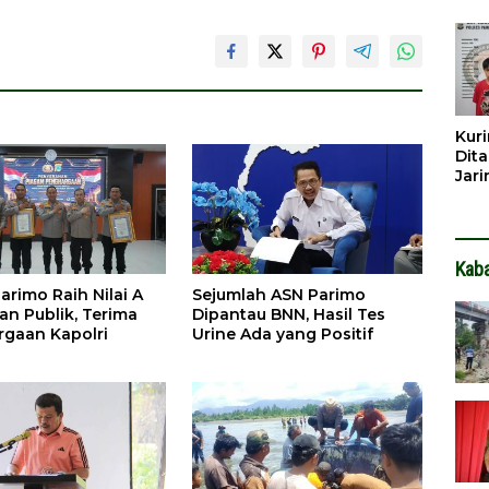
Dib
Dita
Kuri
Dita
Jar
Hin
Kab
arimo Raih Nilai A
Sejumlah ASN Parimo
an Publik, Terima
Dipantau BNN, Hasil Tes
gaan Kapolri
Urine Ada yang Positif