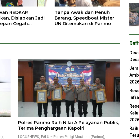
awan REDKAR
Tanpa Awak dan Penuh
kan, Disiapkan Jadi
Barang, Speedboat Mister
Depan Cegah
UN Ditemukan di Parimo
ran
Daft
Disa
Desa
Jemb
Ambl
202
Rese
Infr
Rese
Kelu
202
Polres Parimo Raih Nilai A Pelayanan Publik,
n
Terima Penghargaan Kapolri
Raih
Teru
o),
LOCUSNEWS, PALU – Polres Parigi Moutong (Parimo),