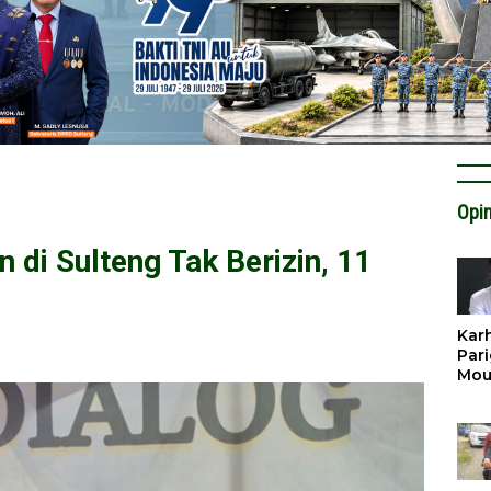
Opin
di Sulteng Tak Berizin, 11
Karh
Pari
Mou
Cat
Krit
Tan
Tata
Miti