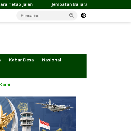
Jembatan Baliara-Parigimpu’u Terancam Amblas, Warga Wa
a
Kabar Desa
Nasional
 Kami