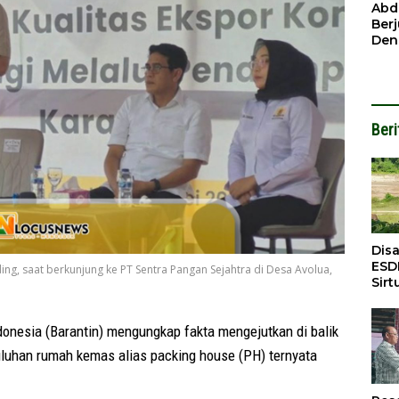
Ben
Abd
Ber
Den
Mod
Had
Pel
Nai
But
Beri
Dis
ESD
ing, saat berkunjung ke PT Sentra Pangan Sejahtra di Desa Avolua,
Sirt
Bali
esia (Barantin) mengungkap fakta mengejutkan di balik
uluhan rumah kemas alias packing house (PH) ternyata