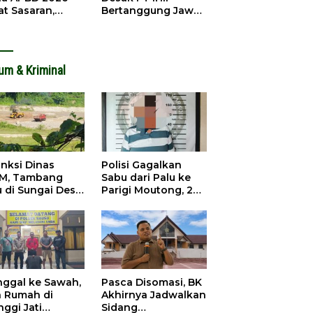
at Sasaran,
Bertanggung Jawab
an Sekadar
atas Kecelakaan
apan
Kerja Maut
um & Kriminal
anksi Dinas
Polisi Gagalkan
M, Tambang
Sabu dari Palu ke
u di Sungai Desa
Parigi Moutong, 2
ara Tetap Jalan
Pengedar
Ditangkap
inggal ke Sawah,
Pasca Disomasi, BK
a Rumah di
Akhirnya Jadwalkan
nggi Jati
Sidang