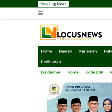
Langsung
Breaking News
Disanksi Dinas
ke
konten
Home
Daerah
Parlemen
Huk
Periklanan
Disclaimer
Home
Kode Etik