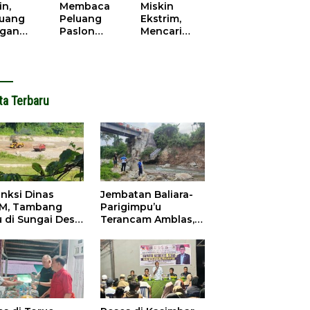
cana
WPR di
in,
Membaca
Miskin
Parigi
juang
Peluang
Ekstrim,
Moutong.
gan
Paslon
Mencari
al Doa,
Bupati
Solusi di
ir Saat
Parimo
Pilkada
antikan
Yang Akan
Parigi
k Motor
‘Berlayar’ di
Moutong
ut
Pilkada
2024
ta Terbaru
2024
anksi Dinas
Jembatan Baliara-
M, Tambang
Parigimpu’u
u di Sungai Desa
Terancam Amblas,
ara Tetap Jalan
Warga Waswas
Akses Putus