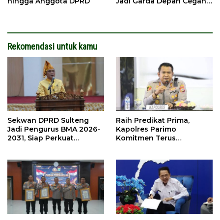
hingga Anggota DPRD
Jadi Garda Depan Cegah
Kebakaran
Rekomendasi untuk kamu
Sekwan DPRD Sulteng
Raih Predikat Prima,
Jadi Pengurus BMA 2026-
Kapolres Parimo
2031, Siap Perkuat
Komitmen Terus
Pelestarian Adat
Tingkatkan Pelayanan