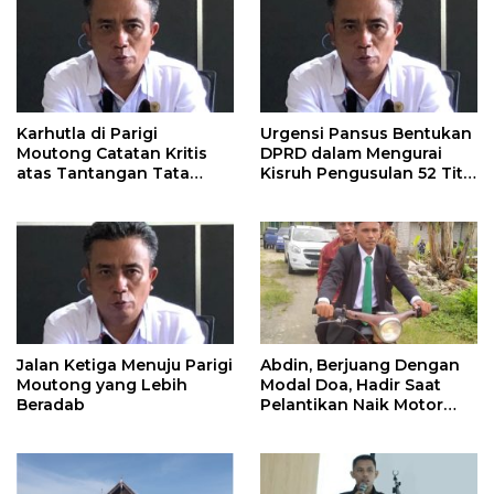
Karhutla di Parigi
Urgensi Pansus Bentukan
Moutong Catatan Kritis
DPRD dalam Mengurai
atas Tantangan Tata
Kisruh Pengusulan 52 Titik
Kelola Mitigasi Bencana
WPR di Parigi Moutong.
Jalan Ketiga Menuju Parigi
Abdin, Berjuang Dengan
Moutong yang Lebih
Modal Doa, Hadir Saat
Beradab
Pelantikan Naik Motor
Butut