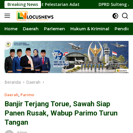
Langsung
erkuat Pelestarian Adat
Breaking News
DPRD Sulteng Apresiasi Pener
ke
konten
Home
Daerah
Parlemen
Hukum & Kriminal
Pendidi
Beranda
Daerah
Daerah
,
Parimo
Banjir Terjang Torue, Sawah Siap
Panen Rusak, Wabup Parimo Turun
Tangan
Admin