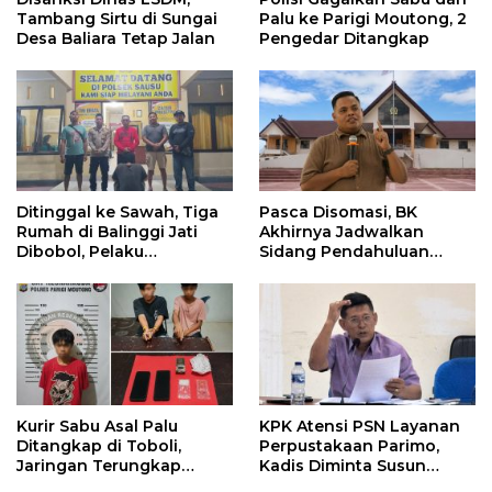
Tambang Sirtu di Sungai
Palu ke Parigi Moutong, 2
Desa Baliara Tetap Jalan
Pengedar Ditangkap
Ditinggal ke Sawah, Tiga
Pasca Disomasi, BK
Rumah di Balinggi Jati
Akhirnya Jadwalkan
Dibobol, Pelaku
Sidang Pendahuluan
Ditangkap Dini Hari
Terhadap Selpina
Kurir Sabu Asal Palu
KPK Atensi PSN Layanan
Ditangkap di Toboli,
Perpustakaan Parimo,
Jaringan Terungkap
Kadis Diminta Susun
Hingga Ampibabo
Laporan