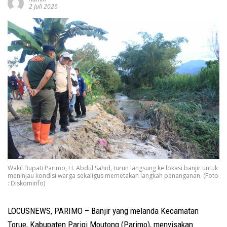
2 Juli 2026
Wakil Bupati Parimo, H. Abdul Sahid, turun langsung ke lokasi banjir untuk
meninjau kondisi warga sekaligus memetakan langkah penanganan. (Foto
: Diskominfo)
LOCUSNEWS, PARIMO – Banjir yang melanda Kecamatan
Torue, Kabupaten Parigi Moutong (Parimo), menyisakan