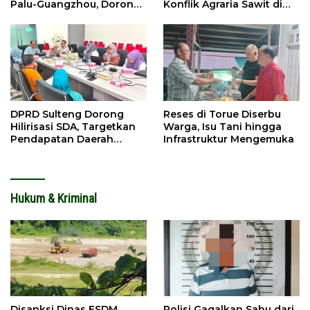
Palu-Guangzhou, Dorong
Konflik Agraria Sawit di
Investasi
Tolitoli
DPRD Sulteng Dorong
Reses di Torue Diserbu
Hilirisasi SDA, Targetkan
Warga, Isu Tani hingga
Pendapatan Daerah
Infrastruktur Mengemuka
Meningkat
Hukum & Kriminal
Disanksi Dinas ESDM,
Polisi Gagalkan Sabu dari