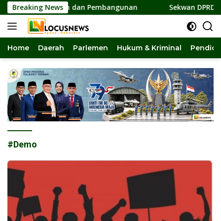
Langsung
ar Persatuan dan Pembangunan
Breaking News
Sekwan DPRD Sulteng Ja
ke
konten
Home
Daerah
Parlemen
Hukum & Kriminal
Pendidi
#Demo