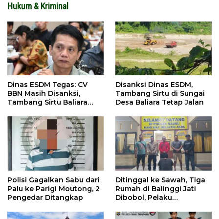
Hukum & Kriminal
Dinas ESDM Tegas: CV
Disanksi Dinas ESDM,
BBN Masih Disanksi,
Tambang Sirtu di Sungai
Tambang Sirtu Baliara
Desa Baliara Tetap Jalan
Dilarang Beroperasi
Polisi Gagalkan Sabu dari
Ditinggal ke Sawah, Tiga
Palu ke Parigi Moutong, 2
Rumah di Balinggi Jati
Pengedar Ditangkap
Dibobol, Pelaku
Ditangkap Dini Hari