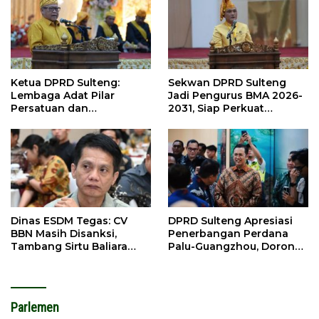
Ketua DPRD Sulteng:
Sekwan DPRD Sulteng
Lembaga Adat Pilar
Jadi Pengurus BMA 2026-
Persatuan dan
2031, Siap Perkuat
Pembangunan
Pelestarian Adat
Dinas ESDM Tegas: CV
DPRD Sulteng Apresiasi
BBN Masih Disanksi,
Penerbangan Perdana
Tambang Sirtu Baliara
Palu-Guangzhou, Dorong
Dilarang Beroperasi
Investasi
Parlemen