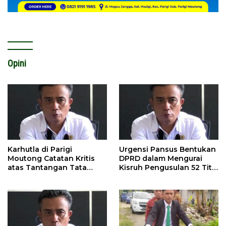
Opini
Karhutla di Parigi
Urgensi Pansus Bentukan
Moutong Catatan Kritis
DPRD dalam Mengurai
atas Tantangan Tata
Kisruh Pengusulan 52 Titik
Kelola Mitigasi Bencana
WPR di Parigi Moutong.