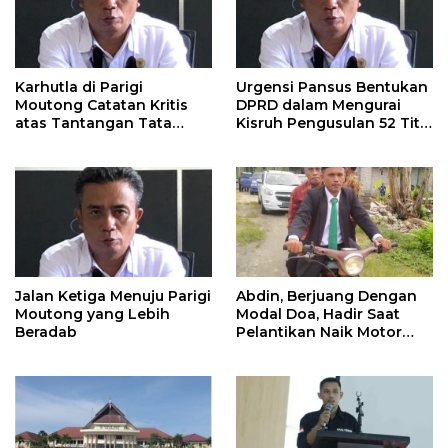
Karhutla di Parigi
Urgensi Pansus Bentukan
Moutong Catatan Kritis
DPRD dalam Mengurai
atas Tantangan Tata
Kisruh Pengusulan 52 Titik
Kelola Mitigasi Bencana
WPR di Parigi Moutong.
Jalan Ketiga Menuju Parigi
Abdin, Berjuang Dengan
Moutong yang Lebih
Modal Doa, Hadir Saat
Beradab
Pelantikan Naik Motor
Butut