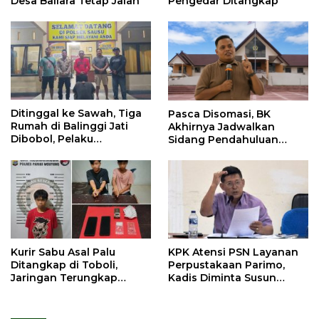
Desa Baliara Tetap Jalan
Pengedar Ditangkap
Ditinggal ke Sawah, Tiga
Pasca Disomasi, BK
Rumah di Balinggi Jati
Akhirnya Jadwalkan
Dibobol, Pelaku
Sidang Pendahuluan
Ditangkap Dini Hari
Terhadap Selpina
Kurir Sabu Asal Palu
KPK Atensi PSN Layanan
Ditangkap di Toboli,
Perpustakaan Parimo,
Jaringan Terungkap
Kadis Diminta Susun
Hingga Ampibabo
Laporan