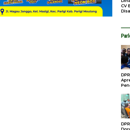
Din
CV 
Dis
Sirt
Dil
Par
DPR
Apre
Pen
Per
Gua
Inve
DPR
Doro