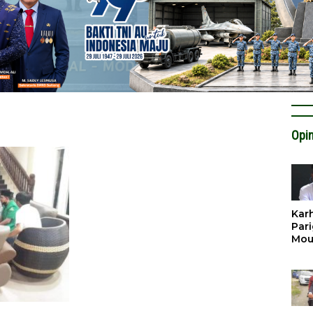
Opin
Karh
Pari
Mou
Cat
Krit
Tan
Tata
Miti