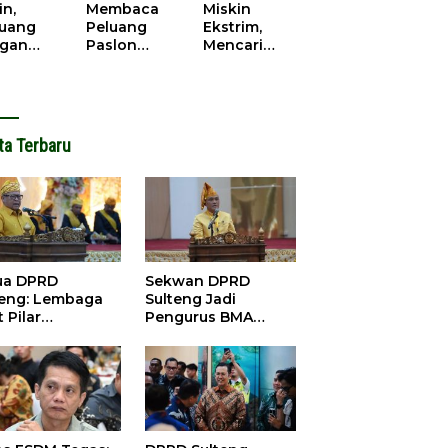
cana
WPR di
in,
Membaca
Miskin
Parigi
juang
Peluang
Ekstrim,
Moutong.
gan
Paslon
Mencari
al Doa,
Bupati
Solusi di
ir Saat
Parimo
Pilkada
antikan
Yang Akan
Parigi
k Motor
‘Berlayar’ di
Moutong
ut
Pilkada
2024
ta Terbaru
2024
ua DPRD
Sekwan DPRD
teng: Lembaga
Sulteng Jadi
 Pilar
Pengurus BMA
satuan dan
2026-2031, Siap
bangunan
Perkuat Pelestarian
Adat