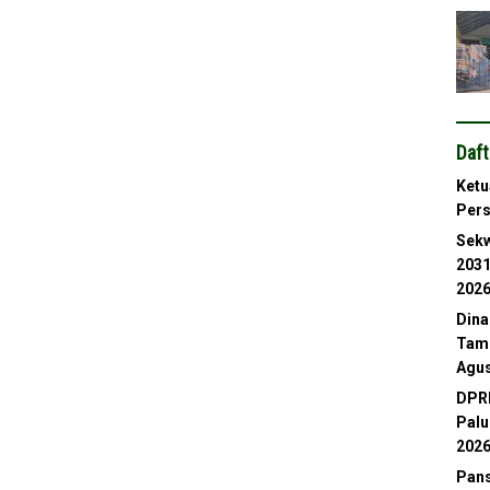
Daft
Ketu
Per
Sekw
2031
202
Dina
Tamb
Agus
DPRD
Palu
202
Pans