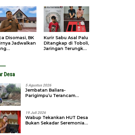
gedar
Dibobol, Pelaku
angkap
Ditangkap Dini Hari
ca Disomasi, BK
Kurir Sabu Asal Palu
irnya Jadwalkan
Ditangkap di Toboli,
ang
Jaringan Terungkap
dahuluan
Hingga Ampibabo
hadap Selpina
ar Desa
5 Agustus 2026
Jembatan Baliara-
Parigimpu’u Terancam
Amblas, Warga Waswas
Akses Putus
19 Juli 2026
Wabup Tekankan HUT Desa
Bukan Sekadar Seremonial,
Tapi Evaluasi Pembangunan