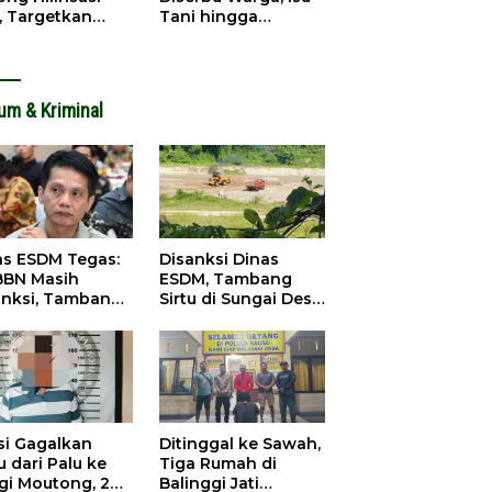
, Targetkan
Tani hingga
dapatan Daerah
Infrastruktur
ingkat
Mengemuka
um & Kriminal
as ESDM Tegas:
Disanksi Dinas
BBN Masih
ESDM, Tambang
anksi, Tambang
Sirtu di Sungai Desa
u Baliara
Baliara Tetap Jalan
arang Beroperasi
si Gagalkan
Ditinggal ke Sawah,
 dari Palu ke
Tiga Rumah di
igi Moutong, 2
Balinggi Jati