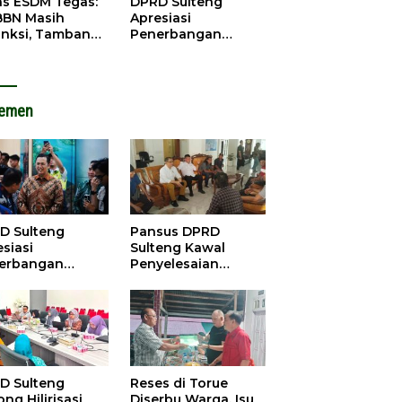
as ESDM Tegas:
DPRD Sulteng
BBN Masih
Apresiasi
anksi, Tambang
Penerbangan
u Baliara
Perdana Palu-
arang Beroperasi
Guangzhou, Dorong
Investasi
lemen
D Sulteng
Pansus DPRD
siasi
Sulteng Kawal
erbangan
Penyelesaian
dana Palu-
Konflik Agraria
ngzhou, Dorong
Sawit di Tolitoli
stasi
D Sulteng
Reses di Torue
ng Hilirisasi
Diserbu Warga, Isu