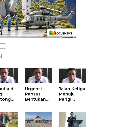
i
utla di
Urgensi
Jalan Ketiga
gi
Pansus
Menuju
tong
Bentukan
Parigi
atan
DPRD dalam
Moutong
is atas
Mengurai
yang Lebih
tangan
Kisruh
Beradab
 Kelola
Pengusulan
gasi
52 Titik