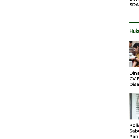
SDA
Pen
Men
Huk
Din
CV 
Dis
Sirt
Dil
Poli
Sabu
Par