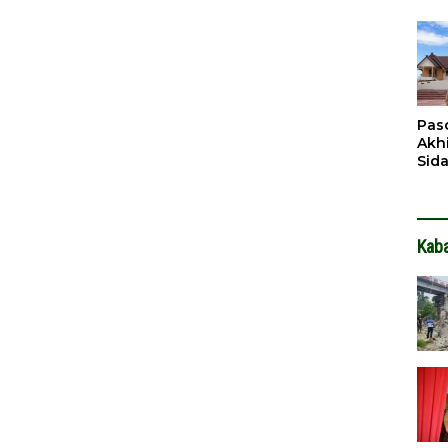
Pen
Dit
Pas
Akh
Sid
Pen
Ter
Kab