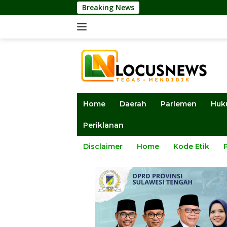
Langsung
Breaking News
Ketua DPRD
ke
konten
Home
Daerah
Parlemen
Huk
Periklanan
Disclaimer
Home
Kode Etik