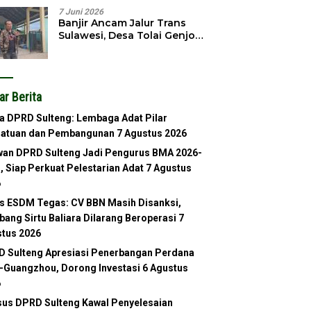
7 Juni 2026
Banjir Ancam Jalur Trans
Sulawesi, Desa Tolai Genjot
Normalisasi Sungai
ar Berita
a DPRD Sulteng: Lembaga Adat Pilar
satuan dan Pembangunan
7 Agustus 2026
an DPRD Sulteng Jadi Pengurus BMA 2026-
, Siap Perkuat Pelestarian Adat
7 Agustus
6
s ESDM Tegas: CV BBN Masih Disanksi,
ang Sirtu Baliara Dilarang Beroperasi
7
tus 2026
 Sulteng Apresiasi Penerbangan Perdana
-Guangzhou, Dorong Investasi
6 Agustus
6
us DPRD Sulteng Kawal Penyelesaian