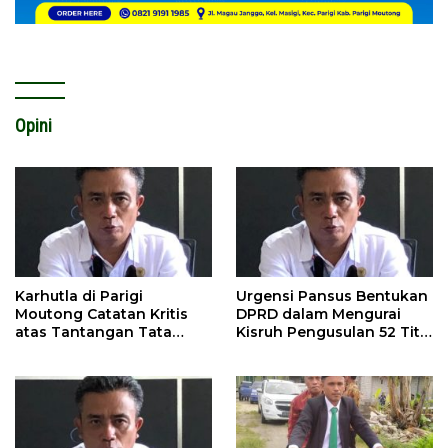
Opini
Karhutla di Parigi
Urgensi Pansus Bentukan
Moutong Catatan Kritis
DPRD dalam Mengurai
atas Tantangan Tata
Kisruh Pengusulan 52 Titik
Kelola Mitigasi Bencana
WPR di Parigi Moutong.