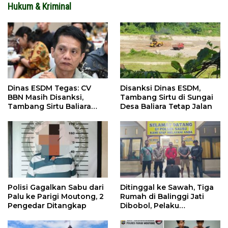
Hukum & Kriminal
Dinas ESDM Tegas: CV
Disanksi Dinas ESDM,
BBN Masih Disanksi,
Tambang Sirtu di Sungai
Tambang Sirtu Baliara
Desa Baliara Tetap Jalan
Dilarang Beroperasi
Polisi Gagalkan Sabu dari
Ditinggal ke Sawah, Tiga
Palu ke Parigi Moutong, 2
Rumah di Balinggi Jati
Pengedar Ditangkap
Dibobol, Pelaku
Ditangkap Dini Hari