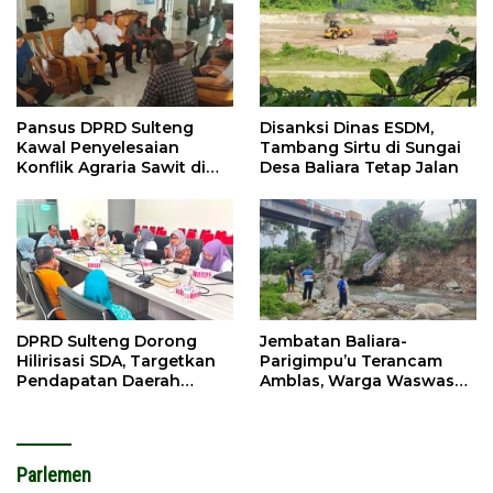
Pansus DPRD Sulteng
Disanksi Dinas ESDM,
Kawal Penyelesaian
Tambang Sirtu di Sungai
Konflik Agraria Sawit di
Desa Baliara Tetap Jalan
Toli-Toli
DPRD Sulteng Dorong
Jembatan Baliara-
Hilirisasi SDA, Targetkan
Parigimpu’u Terancam
Pendapatan Daerah
Amblas, Warga Waswas
Meningkat
Akses Putus
Parlemen