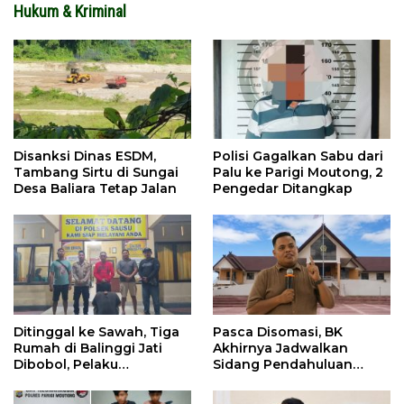
Hukum & Kriminal
Disanksi Dinas ESDM,
Polisi Gagalkan Sabu dari
Tambang Sirtu di Sungai
Palu ke Parigi Moutong, 2
Desa Baliara Tetap Jalan
Pengedar Ditangkap
Ditinggal ke Sawah, Tiga
Pasca Disomasi, BK
Rumah di Balinggi Jati
Akhirnya Jadwalkan
Dibobol, Pelaku
Sidang Pendahuluan
Ditangkap Dini Hari
Terhadap Selpina