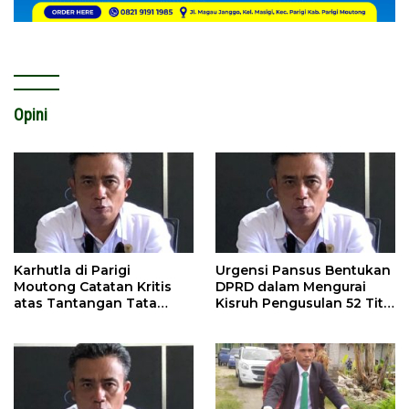
Opini
Karhutla di Parigi
Urgensi Pansus Bentukan
Moutong Catatan Kritis
DPRD dalam Mengurai
atas Tantangan Tata
Kisruh Pengusulan 52 Titik
Kelola Mitigasi Bencana
WPR di Parigi Moutong.