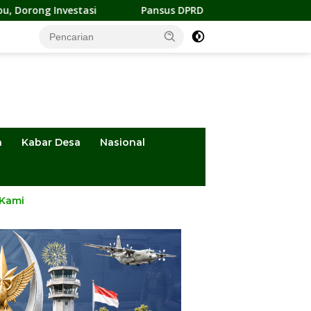
tasi
Pansus DPRD Sulteng Kawal Penyelesaian Konflik Agr
a
Kabar Desa
Nasional
 Kami