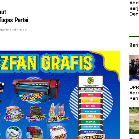
Ben
Abd
Ber
put
Den
ugas Partai
Mod
Had
nerima informasi
Pel
Nai
But
Beri
DPR
Apre
Pen
Per
Gua
Inve