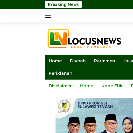
Langsung
Breaking News
DPRD Sulteng
ke
konten
Home
Daerah
Parlemen
Huk
Periklanan
Disclaimer
Home
Kode Etik