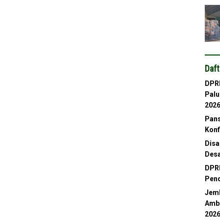
Daft
DPRD
Palu
202
Pans
Konf
Disa
Desa
DPRD
Pend
Jemb
Ambl
202