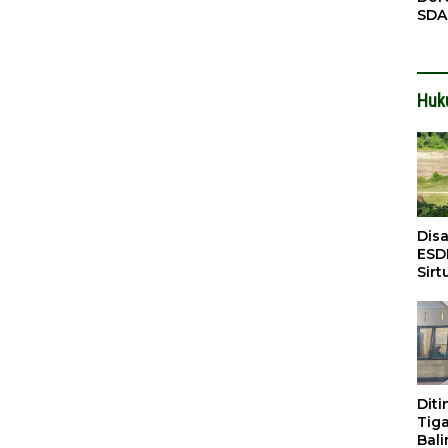
SDA
Pen
Men
Huk
Dis
ESD
Sirt
Bali
Dit
Tig
Bali