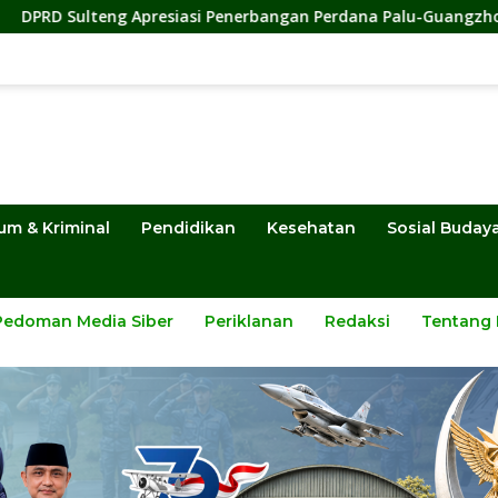
 Apresiasi Penerbangan Perdana Palu-Guangzhou, Dorong Inves
um & Kriminal
Pendidikan
Kesehatan
Sosial Buday
Pedoman Media Siber
Periklanan
Redaksi
Tentang