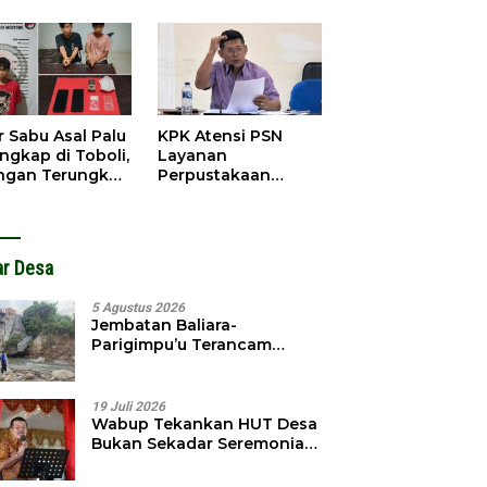
obol, Pelaku
Pendahuluan
ngkap Dini Hari
Terhadap Selpina
r Sabu Asal Palu
KPK Atensi PSN
ngkap di Toboli,
Layanan
ingan Terungkap
Perpustakaan
gga Ampibabo
Parimo, Kadis
Diminta Susun
Laporan
ar Desa
5 Agustus 2026
Jembatan Baliara-
Parigimpu’u Terancam
Amblas, Warga Waswas
Akses Putus
19 Juli 2026
Wabup Tekankan HUT Desa
Bukan Sekadar Seremonial,
Tapi Evaluasi Pembangunan