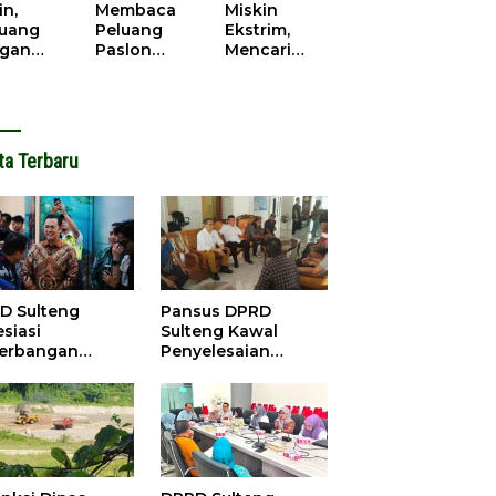
cana
WPR di
in,
Membaca
Miskin
Parigi
juang
Peluang
Ekstrim,
Moutong.
gan
Paslon
Mencari
al Doa,
Bupati
Solusi di
ir Saat
Parimo
Pilkada
antikan
Yang Akan
Parigi
k Motor
‘Berlayar’ di
Moutong
ut
Pilkada
2024
ta Terbaru
2024
D Sulteng
Pansus DPRD
siasi
Sulteng Kawal
erbangan
Penyelesaian
dana Palu-
Konflik Agraria
ngzhou, Dorong
Sawit di Tolitoli
stasi