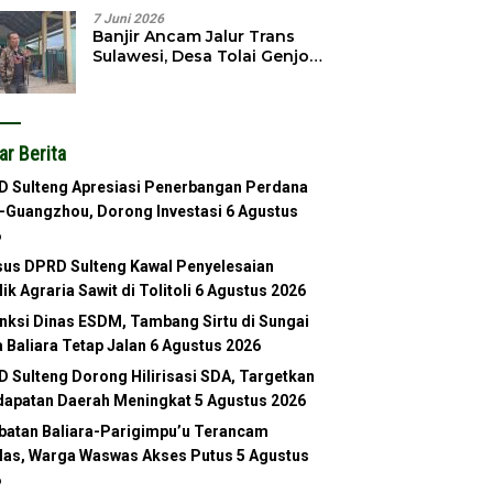
7 Juni 2026
Banjir Ancam Jalur Trans
Sulawesi, Desa Tolai Genjot
Normalisasi Sungai
ar Berita
 Sulteng Apresiasi Penerbangan Perdana
-Guangzhou, Dorong Investasi
6 Agustus
6
us DPRD Sulteng Kawal Penyelesaian
lik Agraria Sawit di Tolitoli
6 Agustus 2026
nksi Dinas ESDM, Tambang Sirtu di Sungai
 Baliara Tetap Jalan
6 Agustus 2026
 Sulteng Dorong Hilirisasi SDA, Targetkan
apatan Daerah Meningkat
5 Agustus 2026
atan Baliara-Parigimpu’u Terancam
as, Warga Waswas Akses Putus
5 Agustus
6