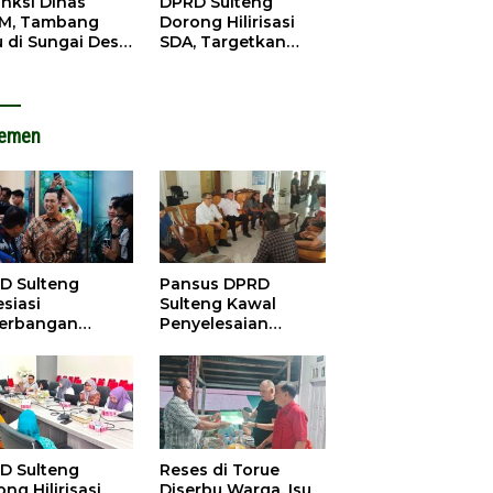
anksi Dinas
DPRD Sulteng
M, Tambang
Dorong Hilirisasi
u di Sungai Desa
SDA, Targetkan
ara Tetap Jalan
Pendapatan Daerah
Meningkat
lemen
D Sulteng
Pansus DPRD
siasi
Sulteng Kawal
erbangan
Penyelesaian
dana Palu-
Konflik Agraria
ngzhou, Dorong
Sawit di Tolitoli
stasi
D Sulteng
Reses di Torue
ng Hilirisasi
Diserbu Warga, Isu