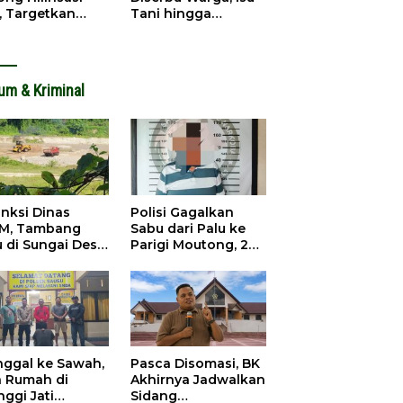
, Targetkan
Tani hingga
dapatan Daerah
Infrastruktur
ingkat
Mengemuka
um & Kriminal
anksi Dinas
Polisi Gagalkan
M, Tambang
Sabu dari Palu ke
u di Sungai Desa
Parigi Moutong, 2
ara Tetap Jalan
Pengedar
Ditangkap
inggal ke Sawah,
Pasca Disomasi, BK
a Rumah di
Akhirnya Jadwalkan
nggi Jati
Sidang