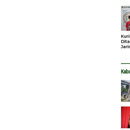
Dib
Dita
Kuri
Dita
Jar
Hin
Kab