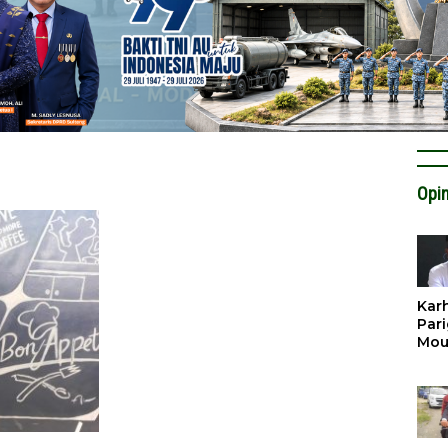
Opin
Karh
Pari
Mou
Cat
Krit
Tan
Tata
Miti