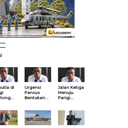
i
utla di
Urgensi
Jalan Ketiga
gi
Pansus
Menuju
tong
Bentukan
Parigi
atan
DPRD dalam
Moutong
is atas
Mengurai
yang Lebih
tangan
Kisruh
Beradab
 Kelola
Pengusulan
gasi
52 Titik