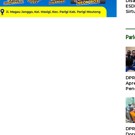
Dis
ESD
Sirt
Bali
Par
DPR
Apre
Pen
Per
Gua
Inve
DPR
Doro