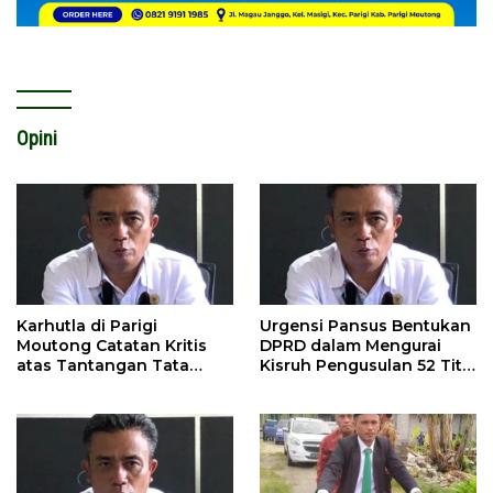
Opini
Karhutla di Parigi
Urgensi Pansus Bentukan
Moutong Catatan Kritis
DPRD dalam Mengurai
atas Tantangan Tata
Kisruh Pengusulan 52 Titik
Kelola Mitigasi Bencana
WPR di Parigi Moutong.