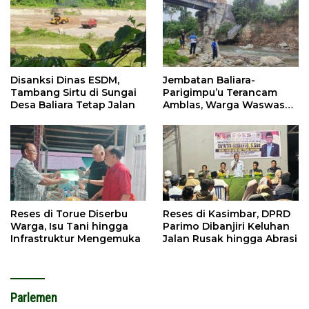
Disanksi Dinas ESDM,
Jembatan Baliara-
Tambang Sirtu di Sungai
Parigimpu’u Terancam
Desa Baliara Tetap Jalan
Amblas, Warga Waswas
Akses Putus
Reses di Torue Diserbu
Reses di Kasimbar, DPRD
Warga, Isu Tani hingga
Parimo Dibanjiri Keluhan
Infrastruktur Mengemuka
Jalan Rusak hingga Abrasi
Parlemen