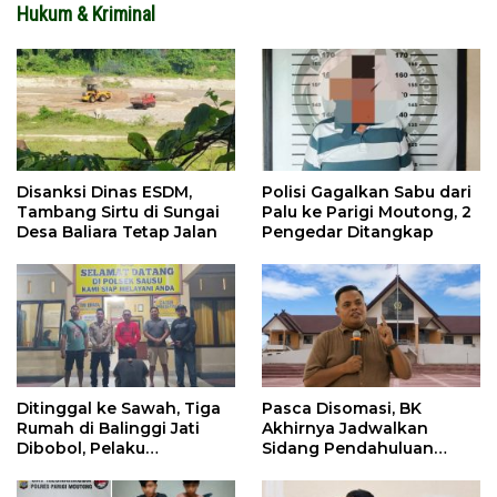
Hukum & Kriminal
Disanksi Dinas ESDM,
Polisi Gagalkan Sabu dari
Tambang Sirtu di Sungai
Palu ke Parigi Moutong, 2
Desa Baliara Tetap Jalan
Pengedar Ditangkap
Ditinggal ke Sawah, Tiga
Pasca Disomasi, BK
Rumah di Balinggi Jati
Akhirnya Jadwalkan
Dibobol, Pelaku
Sidang Pendahuluan
Ditangkap Dini Hari
Terhadap Selpina