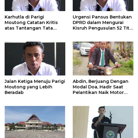
Karhutla di Parigi
Urgensi Pansus Bentukan
Moutong Catatan Kritis
DPRD dalam Mengurai
atas Tantangan Tata
Kisruh Pengusulan 52 Titik
Kelola Mitigasi Bencana
WPR di Parigi Moutong.
Jalan Ketiga Menuju Parigi
Abdin, Berjuang Dengan
Moutong yang Lebih
Modal Doa, Hadir Saat
Beradab
Pelantikan Naik Motor
Butut