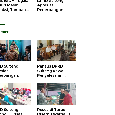
as ESDM Tegas:
DPRD Sulteng
BBN Masih
Apresiasi
anksi, Tambang
Penerbangan
u Baliara
Perdana Palu-
arang Beroperasi
Guangzhou, Dorong
Investasi
lemen
D Sulteng
Pansus DPRD
siasi
Sulteng Kawal
erbangan
Penyelesaian
dana Palu-
Konflik Agraria
ngzhou, Dorong
Sawit di Tolitoli
stasi
D Sulteng
Reses di Torue
ng Hilirisasi
Diserbu Warga, Isu