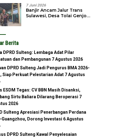
7 Juni 2026
Banjir Ancam Jalur Trans
Sulawesi, Desa Tolai Genjot
Normalisasi Sungai
ar Berita
a DPRD Sulteng: Lembaga Adat Pilar
satuan dan Pembangunan
7 Agustus 2026
an DPRD Sulteng Jadi Pengurus BMA 2026-
, Siap Perkuat Pelestarian Adat
7 Agustus
6
s ESDM Tegas: CV BBN Masih Disanksi,
ang Sirtu Baliara Dilarang Beroperasi
7
tus 2026
 Sulteng Apresiasi Penerbangan Perdana
-Guangzhou, Dorong Investasi
6 Agustus
6
us DPRD Sulteng Kawal Penyelesaian