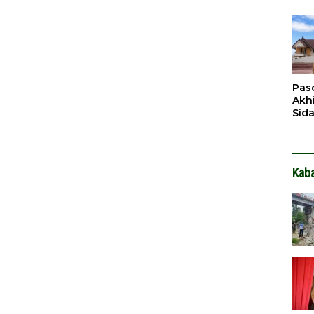
Pen
Dit
Pas
Akh
Sid
Pen
Ter
Kab