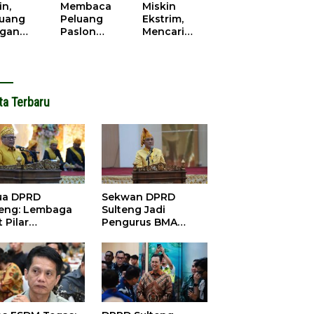
cana
WPR di
in,
Membaca
Miskin
Parigi
juang
Peluang
Ekstrim,
Moutong.
gan
Paslon
Mencari
al Doa,
Bupati
Solusi di
ir Saat
Parimo
Pilkada
antikan
Yang Akan
Parigi
k Motor
‘Berlayar’ di
Moutong
ut
Pilkada
2024
ta Terbaru
2024
ua DPRD
Sekwan DPRD
teng: Lembaga
Sulteng Jadi
 Pilar
Pengurus BMA
satuan dan
2026-2031, Siap
bangunan
Perkuat Pelestarian
Adat