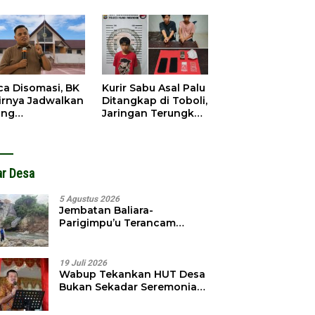
gedar
Dibobol, Pelaku
angkap
Ditangkap Dini Hari
ca Disomasi, BK
Kurir Sabu Asal Palu
irnya Jadwalkan
Ditangkap di Toboli,
ang
Jaringan Terungkap
dahuluan
Hingga Ampibabo
hadap Selpina
ar Desa
5 Agustus 2026
Jembatan Baliara-
Parigimpu’u Terancam
Amblas, Warga Waswas
Akses Putus
19 Juli 2026
Wabup Tekankan HUT Desa
Bukan Sekadar Seremonial,
Tapi Evaluasi Pembangunan