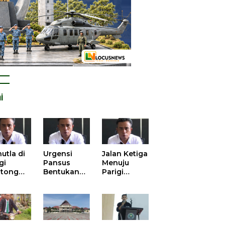
i
utla di
Urgensi
Jalan Ketiga
gi
Pansus
Menuju
tong
Bentukan
Parigi
atan
DPRD dalam
Moutong
is atas
Mengurai
yang Lebih
tangan
Kisruh
Beradab
 Kelola
Pengusulan
gasi
52 Titik