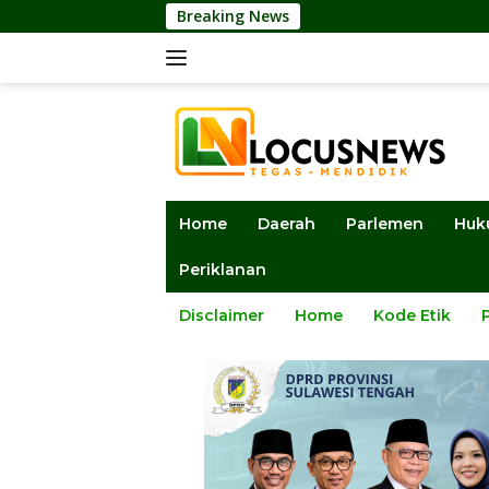
Langsung
Breaking News
Ketua DPRD Su
ke
konten
Home
Daerah
Parlemen
Huk
Periklanan
Disclaimer
Home
Kode Etik