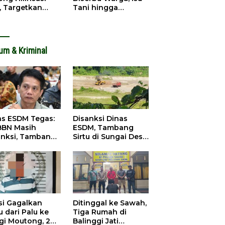
, Targetkan
Tani hingga
dapatan Daerah
Infrastruktur
ingkat
Mengemuka
um & Kriminal
as ESDM Tegas:
Disanksi Dinas
BBN Masih
ESDM, Tambang
anksi, Tambang
Sirtu di Sungai Desa
u Baliara
Baliara Tetap Jalan
arang Beroperasi
si Gagalkan
Ditinggal ke Sawah,
 dari Palu ke
Tiga Rumah di
igi Moutong, 2
Balinggi Jati