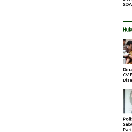
SDA
Pen
Men
Huk
Din
CV 
Dis
Sirt
Dil
Poli
Sabu
Par