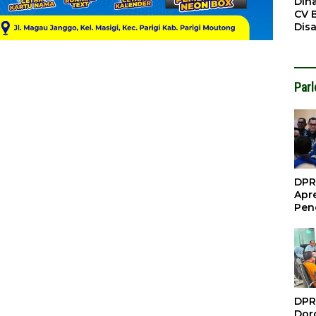
Din
CV 
Dis
Sirt
Dil
Par
DPR
Apre
Pen
Per
Gua
Inve
DPR
Doro