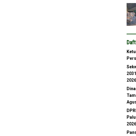
Daft
Ketu
Per
Sekw
2031
202
Dina
Tamb
Agus
DPRD
Palu
202
Pans