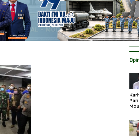
Opin
Karh
Pari
Mou
Cat
Krit
Tan
Tata
Miti