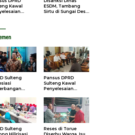
sus DPRD
Disanksi Dinas
teng Kawal
ESDM, Tambang
yelesaian
Sirtu di Sungai Desa
lik Agraria
Baliara Tetap Jalan
t di Tolitoli
lemen
D Sulteng
Pansus DPRD
siasi
Sulteng Kawal
erbangan
Penyelesaian
dana Palu-
Konflik Agraria
ngzhou, Dorong
Sawit di Tolitoli
stasi
D Sulteng
Reses di Torue
ng Hilirisasi
Diserbu Warga, Isu