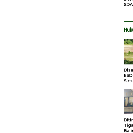
SDA
Pen
Men
Huk
Dis
ESD
Sirt
Bali
Dit
Tig
Bali