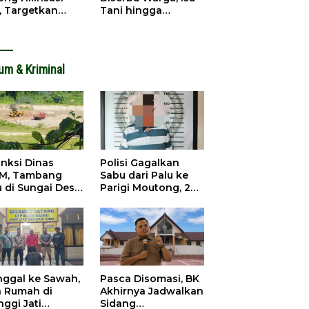
, Targetkan
Tani hingga
dapatan Daerah
Infrastruktur
ingkat
Mengemuka
um & Kriminal
anksi Dinas
Polisi Gagalkan
M, Tambang
Sabu dari Palu ke
u di Sungai Desa
Parigi Moutong, 2
ara Tetap Jalan
Pengedar
Ditangkap
inggal ke Sawah,
Pasca Disomasi, BK
a Rumah di
Akhirnya Jadwalkan
nggi Jati
Sidang