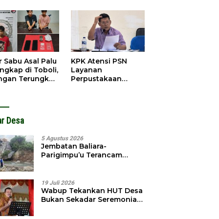
obol, Pelaku
Pendahuluan
ngkap Dini Hari
Terhadap Selpina
r Sabu Asal Palu
KPK Atensi PSN
ngkap di Toboli,
Layanan
ingan Terungkap
Perpustakaan
gga Ampibabo
Parimo, Kadis
Diminta Susun
Laporan
ar Desa
5 Agustus 2026
Jembatan Baliara-
Parigimpu’u Terancam
Amblas, Warga Waswas
Akses Putus
19 Juli 2026
Wabup Tekankan HUT Desa
Bukan Sekadar Seremonial,
Tapi Evaluasi Pembangunan