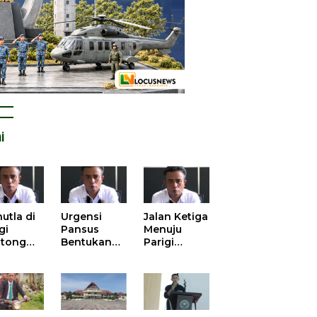
i
utla di
Urgensi
Jalan Ketiga
gi
Pansus
Menuju
tong
Bentukan
Parigi
atan
DPRD dalam
Moutong
is atas
Mengurai
yang Lebih
tangan
Kisruh
Beradab
 Kelola
Pengusulan
gasi
52 Titik