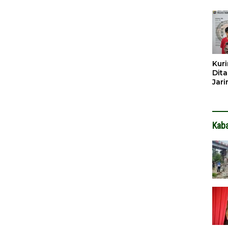
Dib
Dita
Kuri
Dita
Jar
Hin
Kab