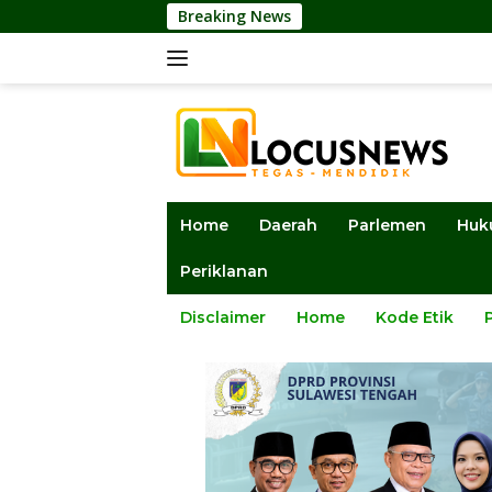
Langsung
Breaking News
Sekwan DPRD 
ke
konten
Home
Daerah
Parlemen
Huk
Periklanan
Disclaimer
Home
Kode Etik