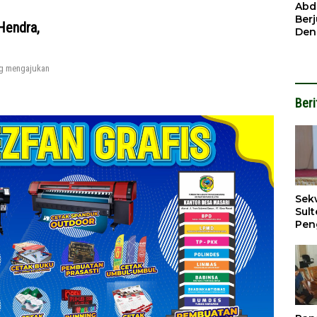
Ben
Abd
Ber
Hendra,
Den
Mod
Had
g mengajukan
Pel
Nai
But
Beri
Sek
Sult
Pen
202
Per
Ada