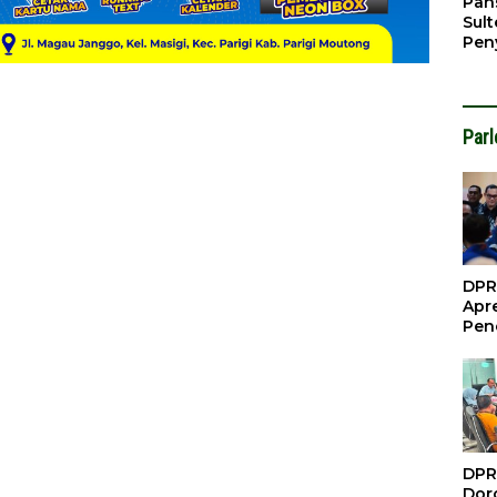
Pan
Sul
Pen
Konf
Sawi
Par
DPR
Apre
Pen
Per
Gua
Inve
DPR
Doro