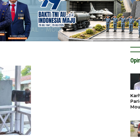
Opin
Karh
Pari
Mou
Cat
Krit
Tan
Tata
Miti