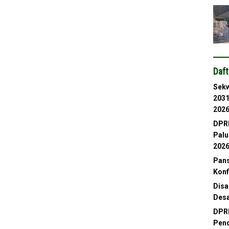
Daft
Sekw
2031
202
DPRD
Palu
202
Pans
Konf
Disa
Desa
DPRD
Pend