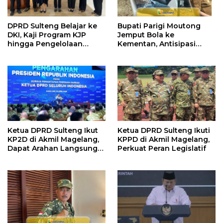
DPRD Sulteng Belajar ke
Bupati Parigi Moutong
DKI, Kaji Program KJP
Jemput Bola ke
hingga Pengelolaan
Kementan, Antisipasi
Bantuan Pendidikan
Kemarau Ekstrem 2026
Ketua DPRD Sulteng Ikut
Ketua DPRD Sulteng Ikuti
KP2D di Akmil Magelang,
KPPD di Akmil Magelang,
Dapat Arahan Langsung
Perkuat Peran Legislatif
dari Presiden