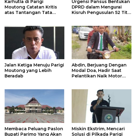
Karhutla di Parigi
Urgensi Pansus Bentukan
Moutong Catatan Kritis
DPRD dalam Mengurai
atas Tantangan Tata
Kisruh Pengusulan 52 Titik
Kelola Mitigasi Bencana
WPR di Parigi Moutong.
Jalan Ketiga Menuju Parigi
Abdin, Berjuang Dengan
Moutong yang Lebih
Modal Doa, Hadir Saat
Beradab
Pelantikan Naik Motor
Butut
Membaca Peluang Paslon
Miskin Ekstrim, Mencari
Bupati Parimo Yang Akan
Solusi di Pilkada Parigi