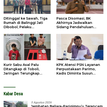
Ditinggal ke Sawah, Tiga
Pasca Disomasi, BK
Rumah di Balinggi Jati
Akhirnya Jadwalkan
Dibobol, Pelaku
Sidang Pendahuluan
Ditangkap Dini Hari
Terhadap Selpina
Kurir Sabu Asal Palu
KPK Atensi PSN Layanan
Ditangkap di Toboli,
Perpustakaan Parimo,
Jaringan Terungkap
Kadis Diminta Susun
Hingga Ampibabo
Laporan
Kabar Desa
5 Agustus 2026
Jembatan Baliara-Parigimpu’u Terancam