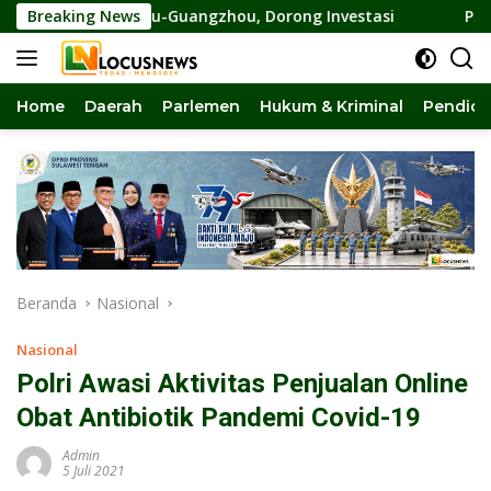
Langsung
ana Palu-Guangzhou, Dorong Investasi
Breaking News
Pansus DPRD Sult
ke
konten
Home
Daerah
Parlemen
Hukum & Kriminal
Pendidi
Beranda
Nasional
Nasional
Polri Awasi Aktivitas Penjualan Online
Obat Antibiotik Pandemi Covid-19
Admin
5 Juli 2021