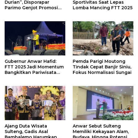
Durian”, Disporapar
Sportivitas Saat Lepas
Parimo Genjot Promosi
Lomba Mancing FTT 2025
Ekonomi Kreatif
Gubernur Anwar Hafid:
Pemda Parigi Moutong
FTT 2025 Jadi Momentum
Tindak Cepat Banjir Siniu,
Bangkitkan Pariwisata
Fokus Normalisasi Sungai
Sulawesi Tengah
Ajang Duta Wisata
Anwar Sebut Sulteng
Sulteng, Gadis Asal
Memiliki Kekayaan Alam,
Bambalemo Harumkan
Budaya, Hingga Potensi