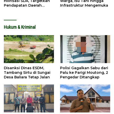
Hilirisasi SDA, Targetkan
Warga, Isu Tani hingga
Pendapatan Daerah
Infrastruktur Mengemuka
Meningkat
Hukum & Kriminal
Disanksi Dinas ESDM,
Polisi Gagalkan Sabu dari
Tambang Sirtu di Sungai
Palu ke Parigi Moutong, 2
Desa Baliara Tetap Jalan
Pengedar Ditangkap