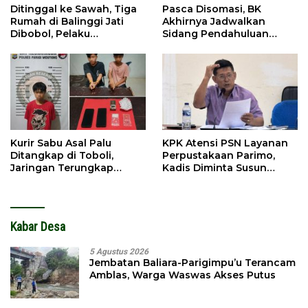
Ditinggal ke Sawah, Tiga
Pasca Disomasi, BK
Rumah di Balinggi Jati
Akhirnya Jadwalkan
Dibobol, Pelaku
Sidang Pendahuluan
Ditangkap Dini Hari
Terhadap Selpina
Kurir Sabu Asal Palu
KPK Atensi PSN Layanan
Ditangkap di Toboli,
Perpustakaan Parimo,
Jaringan Terungkap
Kadis Diminta Susun
Hingga Ampibabo
Laporan
Kabar Desa
5 Agustus 2026
Jembatan Baliara-Parigimpu’u Terancam
Amblas, Warga Waswas Akses Putus