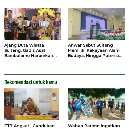
Sulawesi Tengah
Ajang Duta Wisata
Anwar Sebut Sulteng
Sulteng, Gadis Asal
Memiliki Kekayaan Alam,
Bambalemo Harumkan
Budaya, Hingga Potensi
Nama Parigi Moutong
Megalitikum
Rekomendasi untuk kamu
FTT Angkat “Gundukan
Wabup Parimo Ingatkan