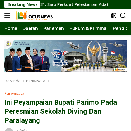
Langsung
26-2031, Siap Perkuat Pelestarian Adat
Breaking News
DPRD Sulteng 
ke
konten
Home
Daerah
Parlemen
Hukum & Kriminal
Pendidi
Beranda
Pariwisata
Pariwisata
Ini Peyampaian Bupati Parimo Pada
Peresmian Sekolah Diving Dan
Paralayang
Admin