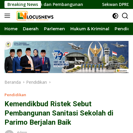
Langsung
ersatuan dan Pembangunan
Breaking News
Sekwan DPRD Sulteng Jadi Pe
ke
konten
Home
Daerah
Parlemen
Hukum & Kriminal
Pendidi
Beranda
Pendidikan
Pendidikan
Kemendikbud Ristek Sebut
Pembangunan Sanitasi Sekolah di
Parimo Berjalan Baik
Admin