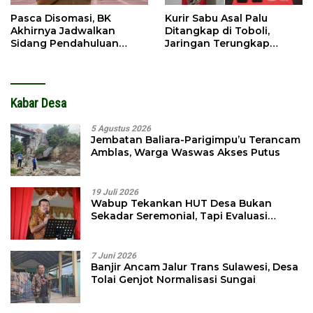
Pasca Disomasi, BK
Kurir Sabu Asal Palu
Akhirnya Jadwalkan
Ditangkap di Toboli,
Sidang Pendahuluan
Jaringan Terungkap
Terhadap Selpina
Hingga Ampibabo
Kabar Desa
5 Agustus 2026
Jembatan Baliara-Parigimpu’u Terancam
Amblas, Warga Waswas Akses Putus
19 Juli 2026
Wabup Tekankan HUT Desa Bukan
Sekadar Seremonial, Tapi Evaluasi
Pembangunan
7 Juni 2026
Banjir Ancam Jalur Trans Sulawesi, Desa
Tolai Genjot Normalisasi Sungai