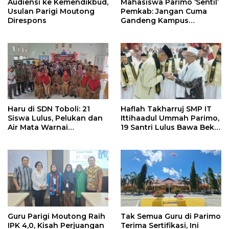
Audiensi ke Kemendikbud,
Mahasiswa Parimo ‘Sentil’
Usulan Parigi Moutong
Pemkab: Jangan Cuma
Direspons
Gandeng Kampus
Gorontalo, Palu Juga
Haru di SDN Toboli: 21
Haflah Takharruj SMP IT
Siswa Lulus, Pelukan dan
Ittihaadul Ummah Parimo,
Air Mata Warnai
19 Santri Lulus Bawa Bekal
Perpisahan
Tahfidz
Guru Parigi Moutong Raih
Tak Semua Guru di Parimo
IPK 4,0, Kisah Perjuangan
Terima Sertifikasi, Ini