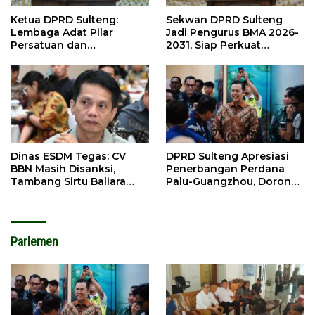
Ketua DPRD Sulteng:
Sekwan DPRD Sulteng
Lembaga Adat Pilar
Jadi Pengurus BMA 2026-
Persatuan dan
2031, Siap Perkuat
Pembangunan
Pelestarian Adat
Dinas ESDM Tegas: CV
DPRD Sulteng Apresiasi
BBN Masih Disanksi,
Penerbangan Perdana
Tambang Sirtu Baliara
Palu-Guangzhou, Dorong
Dilarang Beroperasi
Investasi
Parlemen