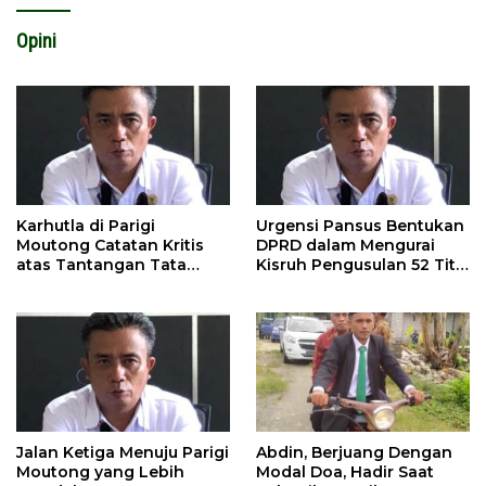
Opini
Karhutla di Parigi
Urgensi Pansus Bentukan
Moutong Catatan Kritis
DPRD dalam Mengurai
atas Tantangan Tata
Kisruh Pengusulan 52 Titik
Kelola Mitigasi Bencana
WPR di Parigi Moutong.
Jalan Ketiga Menuju Parigi
Abdin, Berjuang Dengan
Moutong yang Lebih
Modal Doa, Hadir Saat