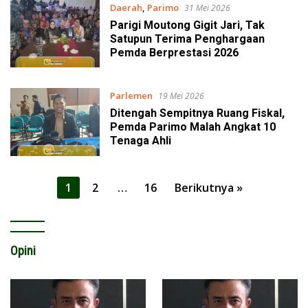
Daerah
,
Parimo
31 Mei 2026
Parigi Moutong Gigit Jari, Tak
Satupun Terima Penghargaan
Pemda Berprestasi 2026
Parlemen
19 Mei 2026
Ditengah Sempitnya Ruang Fiskal,
Pemda Parimo Malah Angkat 10
Tenaga Ahli
Paginasi
1
2
…
16
Berikutnya »
pos
Opini