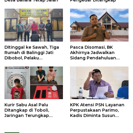
Desa Baliara Tetap Jalan
Pengedar Ditangkap
Ditinggal ke Sawah, Tiga
Pasca Disomasi, BK
Rumah di Balinggi Jati
Akhirnya Jadwalkan
Dibobol, Pelaku
Sidang Pendahuluan
Ditangkap Dini Hari
Terhadap Selpina
Kurir Sabu Asal Palu
KPK Atensi PSN Layanan
Ditangkap di Toboli,
Perpustakaan Parimo,
Jaringan Terungkap
Kadis Diminta Susun
Hingga Ampibabo
Laporan