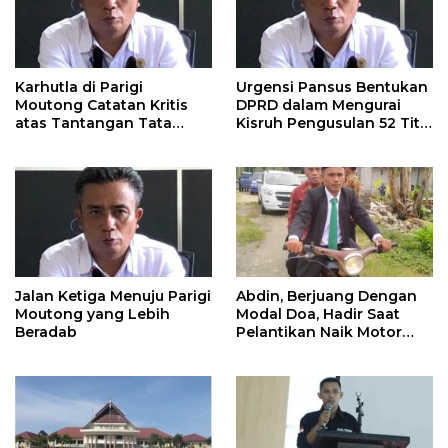
Karhutla di Parigi
Urgensi Pansus Bentukan
Moutong Catatan Kritis
DPRD dalam Mengurai
atas Tantangan Tata
Kisruh Pengusulan 52 Titik
Kelola Mitigasi Bencana
WPR di Parigi Moutong.
Jalan Ketiga Menuju Parigi
Abdin, Berjuang Dengan
Moutong yang Lebih
Modal Doa, Hadir Saat
Beradab
Pelantikan Naik Motor
Butut