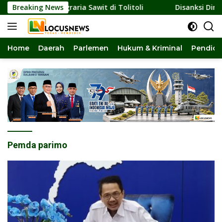
Langsung
nflik Agraria Sawit di Tolitoli
Breaking News
Disanksi Dinas ESDM, Ta
ke
konten
Home
Daerah
Parlemen
Hukum & Kriminal
Pendidi
Pemda parimo