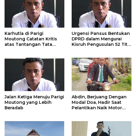
Karhutla di Parigi
Urgensi Pansus Bentukan
Moutong Catatan Kritis
DPRD dalam Mengurai
atas Tantangan Tata
Kisruh Pengusulan 52 Titik
Kelola Mitigasi Bencana
WPR di Parigi Moutong.
Jalan Ketiga Menuju Parigi
Abdin, Berjuang Dengan
Moutong yang Lebih
Modal Doa, Hadir Saat
Beradab
Pelantikan Naik Motor
Butut