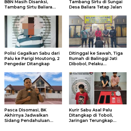
BBN Masih Disanksi,
Tambang Sirtu di Sungai
Tambang Sirtu Baliara
Desa Baliara Tetap Jalan
Dilarang Beroperasi
Polisi Gagalkan Sabu dari
Ditinggal ke Sawah, Tiga
Palu ke Parigi Moutong, 2
Rumah di Balinggi Jati
Pengedar Ditangkap
Dibobol, Pelaku
Ditangkap Dini Hari
Pasca Disomasi, BK
Kurir Sabu Asal Palu
Akhirnya Jadwalkan
Ditangkap di Toboli,
Sidang Pendahuluan
Jaringan Terungkap
Terhadap Selpina
Hingga Ampibabo