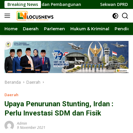
Langsung
rsatuan dan Pembangunan
Breaking News
Sekwan DPRD Sulteng Jadi Pen
ke
konten
Home
Daerah
Parlemen
Hukum & Kriminal
Pendidi
Beranda
Daerah
Daerah
Upaya Penurunan Stunting, Irdan :
Perlu Investasi SDM dan Fisik
Admin
9 November 2021