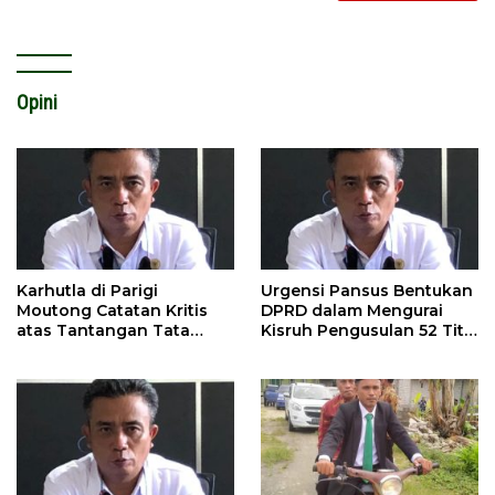
Opini
Karhutla di Parigi
Urgensi Pansus Bentukan
Moutong Catatan Kritis
DPRD dalam Mengurai
atas Tantangan Tata
Kisruh Pengusulan 52 Titik
Kelola Mitigasi Bencana
WPR di Parigi Moutong.