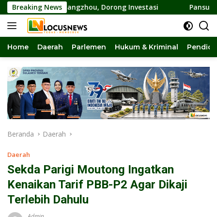
Langsung
Palu-Guangzhou, Dorong Investasi
Breaking News
Pansus DPRD Sulteng 
ke
konten
Home
Daerah
Parlemen
Hukum & Kriminal
Pendidi
Beranda
Daerah
Daerah
Sekda Parigi Moutong Ingatkan
Kenaikan Tarif PBB-P2 Agar Dikaji
Terlebih Dahulu
Admin