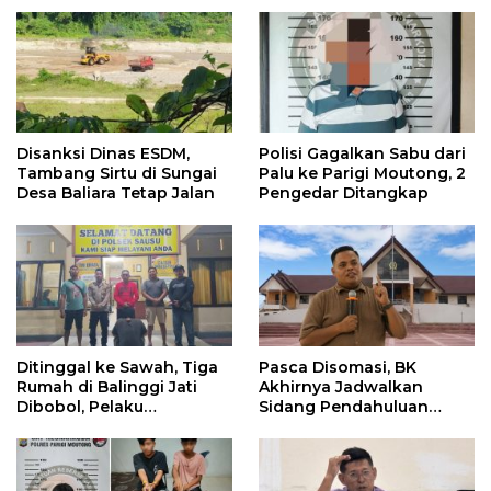
Disanksi Dinas ESDM,
Polisi Gagalkan Sabu dari
Tambang Sirtu di Sungai
Palu ke Parigi Moutong, 2
Desa Baliara Tetap Jalan
Pengedar Ditangkap
Ditinggal ke Sawah, Tiga
Pasca Disomasi, BK
Rumah di Balinggi Jati
Akhirnya Jadwalkan
Dibobol, Pelaku
Sidang Pendahuluan
Ditangkap Dini Hari
Terhadap Selpina