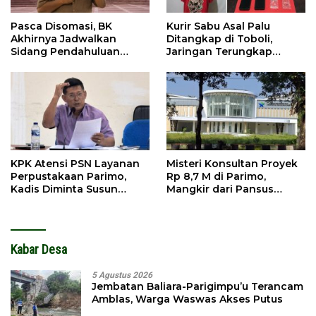
Pasca Disomasi, BK
Kurir Sabu Asal Palu
Akhirnya Jadwalkan
Ditangkap di Toboli,
Sidang Pendahuluan
Jaringan Terungkap
Terhadap Selpina
Hingga Ampibabo
KPK Atensi PSN Layanan
Misteri Konsultan Proyek
Perpustakaan Parimo,
Rp 8,7 M di Parimo,
Kadis Diminta Susun
Mangkir dari Pansus
Laporan
hingga Abaikan
Kontraktor
Kabar Desa
5 Agustus 2026
Jembatan Baliara-Parigimpu’u Terancam
Amblas, Warga Waswas Akses Putus