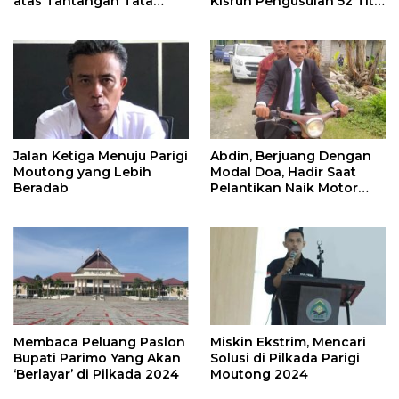
atas Tantangan Tata
Kisruh Pengusulan 52 Titik
Kelola Mitigasi Bencana
WPR di Parigi Moutong.
Jalan Ketiga Menuju Parigi
Abdin, Berjuang Dengan
Moutong yang Lebih
Modal Doa, Hadir Saat
Beradab
Pelantikan Naik Motor
Butut
Membaca Peluang Paslon
Miskin Ekstrim, Mencari
Bupati Parimo Yang Akan
Solusi di Pilkada Parigi
‘Berlayar’ di Pilkada 2024
Moutong 2024