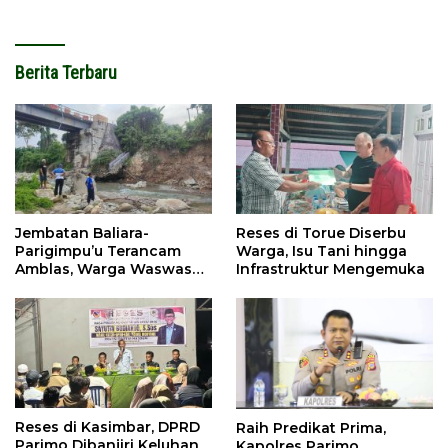
Berita Terbaru
Jembatan Baliara-
Reses di Torue Diserbu
Parigimpu’u Terancam
Warga, Isu Tani hingga
Amblas, Warga Waswas
Infrastruktur Mengemuka
Akses Putus
Reses di Kasimbar, DPRD
Raih Predikat Prima,
Parimo Dibanjiri Keluhan
Kapolres Parimo