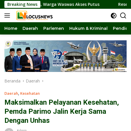
Langsung
 Amblas, Warga Waswas Akses Putus
Breaking News
Reses di Torue Di
ke
konten
Home
Daerah
Parlemen
Hukum & Kriminal
Pendidi
Beranda
Daerah
Daerah
,
Kesehatan
Maksimalkan Pelayanan Kesehatan,
Pemda Parimo Jalin Kerja Sama
Dengan Unhas
Admin