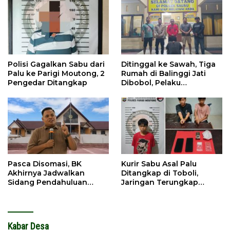
Polisi Gagalkan Sabu dari
Ditinggal ke Sawah, Tiga
Palu ke Parigi Moutong, 2
Rumah di Balinggi Jati
Pengedar Ditangkap
Dibobol, Pelaku
Ditangkap Dini Hari
Pasca Disomasi, BK
Kurir Sabu Asal Palu
Akhirnya Jadwalkan
Ditangkap di Toboli,
Sidang Pendahuluan
Jaringan Terungkap
Terhadap Selpina
Hingga Ampibabo
Kabar Desa