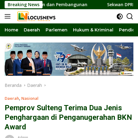
Langsung
rsatuan dan Pembangunan
Breaking News
Sekwan DPRD Sulteng Jadi Pe
ke
konten
Home
Daerah
Parlemen
Hukum & Kriminal
Pendidi
Beranda
Daerah
Daerah
,
Nasional
Pemprov Sulteng Terima Dua Jenis
Penghargaan di Penganugerahan BKN
Award
Admin