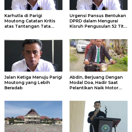
Karhutla di Parigi
Urgensi Pansus Bentukan
Moutong Catatan Kritis
DPRD dalam Mengurai
atas Tantangan Tata
Kisruh Pengusulan 52 Titik
Kelola Mitigasi Bencana
WPR di Parigi Moutong.
Jalan Ketiga Menuju Parigi
Abdin, Berjuang Dengan
Moutong yang Lebih
Modal Doa, Hadir Saat
Beradab
Pelantikan Naik Motor
Butut