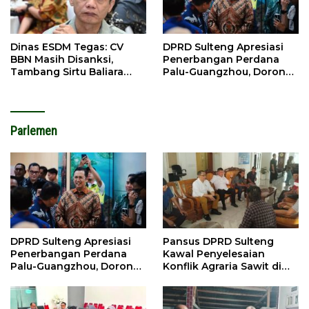
Dinas ESDM Tegas: CV
DPRD Sulteng Apresiasi
BBN Masih Disanksi,
Penerbangan Perdana
Tambang Sirtu Baliara
Palu-Guangzhou, Dorong
Dilarang Beroperasi
Investasi
Parlemen
DPRD Sulteng Apresiasi
Pansus DPRD Sulteng
Penerbangan Perdana
Kawal Penyelesaian
Palu-Guangzhou, Dorong
Konflik Agraria Sawit di
Investasi
Tolitoli