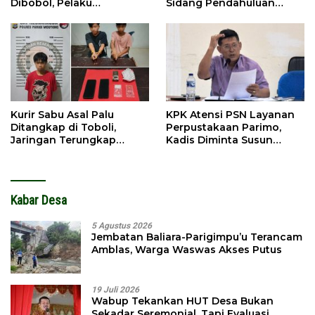
Dibobol, Pelaku
Sidang Pendahuluan
Ditangkap Dini Hari
Terhadap Selpina
Kurir Sabu Asal Palu
KPK Atensi PSN Layanan
Ditangkap di Toboli,
Perpustakaan Parimo,
Jaringan Terungkap
Kadis Diminta Susun
Hingga Ampibabo
Laporan
Kabar Desa
5 Agustus 2026
Jembatan Baliara-Parigimpu’u Terancam
Amblas, Warga Waswas Akses Putus
19 Juli 2026
Wabup Tekankan HUT Desa Bukan
Sekadar Seremonial, Tapi Evaluasi