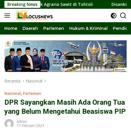
Langsung
onflik Agraria Sawit di Tolitoli
Breaking News
Disanksi Dinas ESDM, 
ke
konten
Home
Daerah
Parlemen
Hukum & Kriminal
Pendidi
Beranda
Nasional
Nasional
,
Parlemen
DPR Sayangkan Masih Ada Orang Tua
yang Belum Mengetahui Beasiswa PIP
Admin
17 Februari 2023