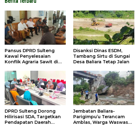
Berita Terbaru
Disanksi Dinas ESDM,
Pansus DPRD Sulteng
Tambang Sirtu di Sungai
Kawal Penyelesaian
Desa Baliara Tetap Jalan
Konflik Agraria Sawit di
Tolitoli
Jembatan Baliara-
DPRD Sulteng Dorong
Parigimpu’u Terancam
Hilirisasi SDA, Targetkan
Amblas, Warga Waswas
Pendapatan Daerah
Akses Putus
Meningkat