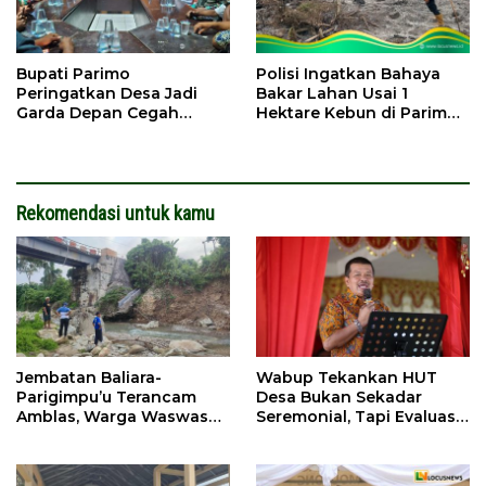
Bupati Parimo
Polisi Ingatkan Bahaya
Peringatkan Desa Jadi
Bakar Lahan Usai 1
Garda Depan Cegah
Hektare Kebun di Parimo
Karhutla di Musim
Terbakar
Kemarau
Rekomendasi untuk kamu
Jembatan Baliara-
Wabup Tekankan HUT
Parigimpu’u Terancam
Desa Bukan Sekadar
Amblas, Warga Waswas
Seremonial, Tapi Evaluasi
Akses Putus
Pembangunan