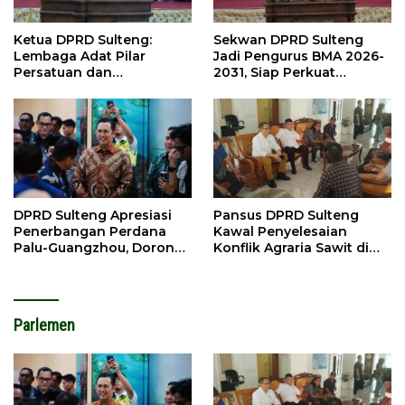
Ketua DPRD Sulteng:
Sekwan DPRD Sulteng
Lembaga Adat Pilar
Jadi Pengurus BMA 2026-
Persatuan dan
2031, Siap Perkuat
Pembangunan
Pelestarian Adat
DPRD Sulteng Apresiasi
Pansus DPRD Sulteng
Penerbangan Perdana
Kawal Penyelesaian
Palu-Guangzhou, Dorong
Konflik Agraria Sawit di
Investasi
Tolitoli
Parlemen