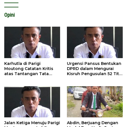
Opini
Karhutla di Parigi
Urgensi Pansus Bentukan
Moutong Catatan Kritis
DPRD dalam Mengurai
atas Tantangan Tata
Kisruh Pengusulan 52 Titik
Kelola Mitigasi Bencana
WPR di Parigi Moutong.
Jalan Ketiga Menuju Parigi
Abdin, Berjuang Dengan