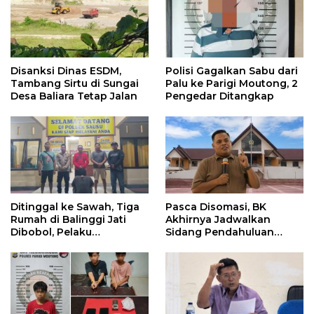
Disanksi Dinas ESDM,
Polisi Gagalkan Sabu dari
Tambang Sirtu di Sungai
Palu ke Parigi Moutong, 2
Desa Baliara Tetap Jalan
Pengedar Ditangkap
Ditinggal ke Sawah, Tiga
Pasca Disomasi, BK
Rumah di Balinggi Jati
Akhirnya Jadwalkan
Dibobol, Pelaku
Sidang Pendahuluan
Ditangkap Dini Hari
Terhadap Selpina