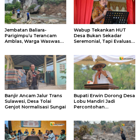
Jembatan Baliara-
Wabup Tekankan HUT
Parigimpu’u Terancam
Desa Bukan Sekadar
Amblas, Warga Waswas
Seremonial, Tapi Evaluasi
Akses Putus
Pembangunan
Banjir Ancam Jalur Trans
Bupati Erwin Dorong Desa
Sulawesi, Desa Tolai
Lobu Mandiri Jadi
Genjot Normalisasi Sungai
Percontohan
Kemandirian Pangan