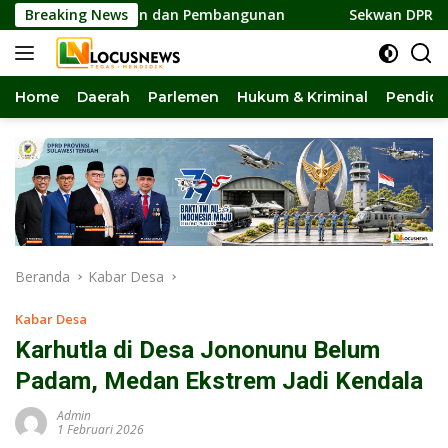
Langsung
 Persatuan dan Pembangunan
Breaking News
Sekwan DPRD Sulteng Jadi 
ke
konten
Home
Daerah
Parlemen
Hukum & Kriminal
Pendidi
Beranda
Kabar Desa
Kabar Desa
Karhutla di Desa Jononunu Belum
Padam, Medan Ekstrem Jadi Kendala
Admin
1 Februari 2026