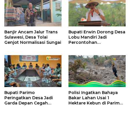
Banjir Ancam Jalur Trans
Bupati Erwin Dorong Desa
Sulawesi, Desa Tolai
Lobu Mandiri Jadi
Genjot Normalisasi Sungai
Percontohan
Kemandirian Pangan
Bupati Parimo
Polisi Ingatkan Bahaya
Peringatkan Desa Jadi
Bakar Lahan Usai 1
Garda Depan Cegah
Hektare Kebun di Parimo
Karhutla di Musim
Terbakar
Kemarau