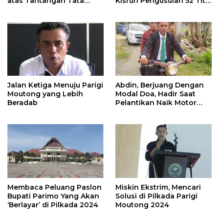
atas Tantangan Tata
Kisruh Pengusulan 52 Titik
Kelola Mitigasi Bencana
WPR di Parigi Moutong.
Jalan Ketiga Menuju Parigi
Abdin, Berjuang Dengan
Moutong yang Lebih
Modal Doa, Hadir Saat
Beradab
Pelantikan Naik Motor
Butut
Membaca Peluang Paslon
Miskin Ekstrim, Mencari
Bupati Parimo Yang Akan
Solusi di Pilkada Parigi
‘Berlayar’ di Pilkada 2024
Moutong 2024