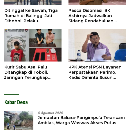
Ditinggal ke Sawah, Tiga
Pasca Disomasi, BK
Rumah di Balinggi Jati
Akhirnya Jadwalkan
Dibobol, Pelaku
Sidang Pendahuluan
Ditangkap Dini Hari
Terhadap Selpina
Kurir Sabu Asal Palu
KPK Atensi PSN Layanan
Ditangkap di Toboli,
Perpustakaan Parimo,
Jaringan Terungkap
Kadis Diminta Susun
Hingga Ampibabo
Laporan
Kabar Desa
5 Agustus 2026
Jembatan Baliara-Parigimpu’u Terancam
Amblas, Warga Waswas Akses Putus