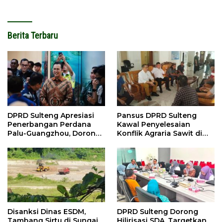
Berita Terbaru
DPRD Sulteng Apresiasi
Pansus DPRD Sulteng
Penerbangan Perdana
Kawal Penyelesaian
Palu-Guangzhou, Dorong
Konflik Agraria Sawit di
Investasi
Tolitoli
Disanksi Dinas ESDM,
DPRD Sulteng Dorong
Tambang Sirtu di Sungai
Hilirisasi SDA, Targetkan