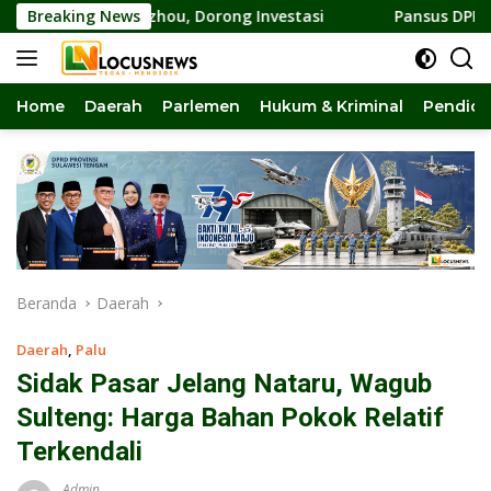
Langsung
Guangzhou, Dorong Investasi
Breaking News
Pansus DPRD Sulteng Kawal
ke
konten
Home
Daerah
Parlemen
Hukum & Kriminal
Pendidi
Beranda
Daerah
Daerah
,
Palu
Sidak Pasar Jelang Nataru, Wagub
Sulteng: Harga Bahan Pokok Relatif
Terkendali
Admin