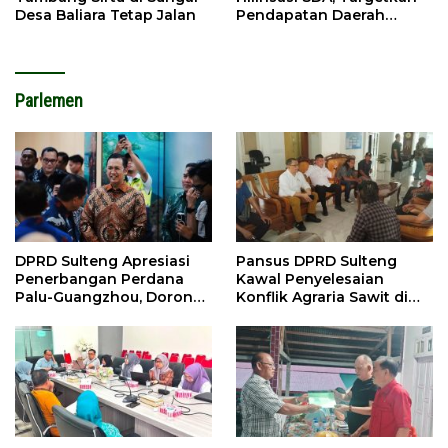
Desa Baliara Tetap Jalan
Pendapatan Daerah
Meningkat
Parlemen
DPRD Sulteng Apresiasi
Pansus DPRD Sulteng
Penerbangan Perdana
Kawal Penyelesaian
Palu-Guangzhou, Dorong
Konflik Agraria Sawit di
Investasi
Tolitoli