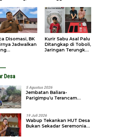
gedar
Dibobol, Pelaku
angkap
Ditangkap Dini Hari
ca Disomasi, BK
Kurir Sabu Asal Palu
irnya Jadwalkan
Ditangkap di Toboli,
ang
Jaringan Terungkap
dahuluan
Hingga Ampibabo
hadap Selpina
ar Desa
5 Agustus 2026
Jembatan Baliara-
Parigimpu’u Terancam
Amblas, Warga Waswas
Akses Putus
19 Juli 2026
Wabup Tekankan HUT Desa
Bukan Sekadar Seremonial,
Tapi Evaluasi Pembangunan