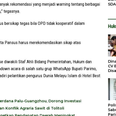
anyak rekomendasi yang menjadi warning tentang berbagai
SDA
Pen
,” tegasnya.
Men
s bersikap tegas bila OPD tidak kooperatif dalam
Huk
gota Pansus harus merekomendasikan sikap atas
Din
se diwakili Staf Ahli Bidang Pemerintahan, Hukum dan
CV 
undown acara di salah satu grup WhatsApp Bupati Parimo,
Dis
Sirt
ri pelantikan pengurus Dunia Melayu Islam di Hotel Best
Dil
erdana Palu-Guangzhou, Dorong Investasi
Poli
Konflik Agraria Sawit di Tolitoli
Sabu
Par
Targetkan Pendapatan Daerah Meningkat