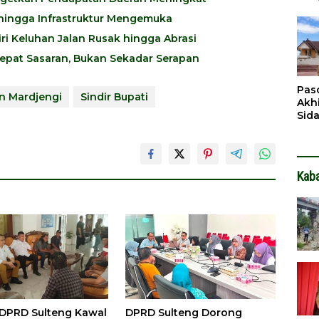
Pen
i hingga Infrastruktur Mengemuka
Dit
ri Keluhan Jalan Rusak hingga Abrasi
epat Sasaran, Bukan Sekadar Serapan
Pas
n Mardjengi
Sindir Bupati
Akh
Sid
Pen
Ter
Kab
DPRD Sulteng Kawal
DPRD Sulteng Dorong