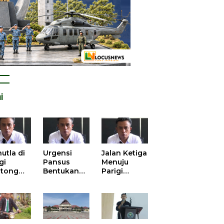
i
utla di
Urgensi
Jalan Ketiga
gi
Pansus
Menuju
tong
Bentukan
Parigi
atan
DPRD dalam
Moutong
is atas
Mengurai
yang Lebih
tangan
Kisruh
Beradab
 Kelola
Pengusulan
gasi
52 Titik