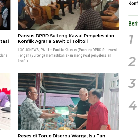
Konf
Beri
1
Pansus DPRD Sulteng Kawal Penyelesaian
tasi
Konflik Agraria Sawit di Tolitoli
LOCUSNEWS, PALU – Panitia Khusus (Pansus) DPRD Sulawesi
rdana
Tengah (Sulteng) memastikan akan mengawal penyelesaian
2
konflik…
3
4
Reses di Torue Diserbu Warga, Isu Tani