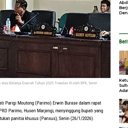
Ben
Abd
Ber
Den
Mod
Had
Pel
Nai
But
Beri
Ket
tas Belanja Daerah Tahun 2025 Triwulan III oleh BPK, Senin
Sul
Adat
Per
Pem
i Parigi Moutong (Parimo) Erwin Burase dalam rapat
PRD Parimo, Husen Marjengi, menyinggung bupati yang
ukan panitia khusus (Pansus), Senin (26/1/2026).