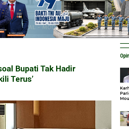
Opin
oal Bupati Tak Hadir
ili Terus’
Karh
Pari
Mou
Cat
Krit
Tan
Tata
Miti