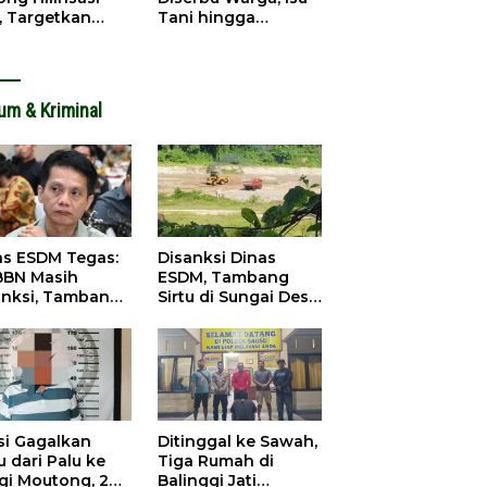
, Targetkan
Tani hingga
dapatan Daerah
Infrastruktur
ingkat
Mengemuka
um & Kriminal
as ESDM Tegas:
Disanksi Dinas
BBN Masih
ESDM, Tambang
anksi, Tambang
Sirtu di Sungai Desa
u Baliara
Baliara Tetap Jalan
arang Beroperasi
si Gagalkan
Ditinggal ke Sawah,
 dari Palu ke
Tiga Rumah di
igi Moutong, 2
Balinggi Jati