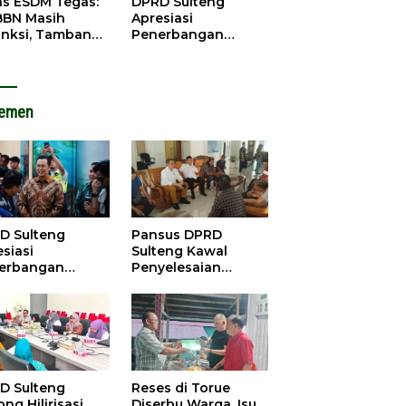
as ESDM Tegas:
DPRD Sulteng
BBN Masih
Apresiasi
anksi, Tambang
Penerbangan
u Baliara
Perdana Palu-
arang Beroperasi
Guangzhou, Dorong
Investasi
lemen
D Sulteng
Pansus DPRD
siasi
Sulteng Kawal
erbangan
Penyelesaian
dana Palu-
Konflik Agraria
ngzhou, Dorong
Sawit di Tolitoli
stasi
D Sulteng
Reses di Torue
ng Hilirisasi
Diserbu Warga, Isu