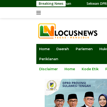
Langsung
uan dan Pembangunan
Breaking News
Sekwan DPRD Sulteng Jadi Penguru
ke
konten
Home
Daerah
Parlemen
Huk
Periklanan
Disclaimer
Home
Kode Etik