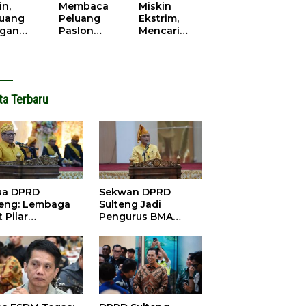
cana
WPR di
in,
Membaca
Miskin
Parigi
juang
Peluang
Ekstrim,
Moutong.
gan
Paslon
Mencari
al Doa,
Bupati
Solusi di
ir Saat
Parimo
Pilkada
antikan
Yang Akan
Parigi
k Motor
‘Berlayar’ di
Moutong
ut
Pilkada
2024
ta Terbaru
2024
ua DPRD
Sekwan DPRD
teng: Lembaga
Sulteng Jadi
 Pilar
Pengurus BMA
satuan dan
2026-2031, Siap
bangunan
Perkuat Pelestarian
Adat