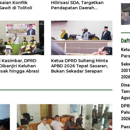
saian Konflik
Hilirisasi SDA, Targetkan
Sawit di Tolitoli
Pendapatan Daerah
Meningkat
Daft
Ketu
Per
i Kasimbar, DPRD
Ketua DPRD Sulteng Minta
Sekw
Dibanjiri Keluhan
APBD 2026 Tepat Sasaran,
2031
usak hingga Abrasi
Bukan Sekadar Serapan
202
Dina
Tamb
Agus
DPRD
Palu
202
Pans