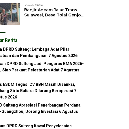
7 Juni 2026
Banjir Ancam Jalur Trans
Sulawesi, Desa Tolai Genjot
Normalisasi Sungai
ar Berita
a DPRD Sulteng: Lembaga Adat Pilar
satuan dan Pembangunan
7 Agustus 2026
an DPRD Sulteng Jadi Pengurus BMA 2026-
, Siap Perkuat Pelestarian Adat
7 Agustus
6
s ESDM Tegas: CV BBN Masih Disanksi,
ang Sirtu Baliara Dilarang Beroperasi
7
tus 2026
 Sulteng Apresiasi Penerbangan Perdana
-Guangzhou, Dorong Investasi
6 Agustus
6
us DPRD Sulteng Kawal Penyelesaian