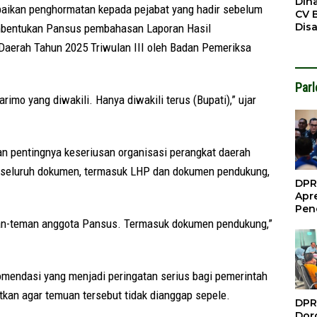
Din
paikan penghormatan kepada pejabat yang hadir sebelum
CV 
Dis
mbentukan Pansus pembahasan Laporan Hasil
Sirt
Daerah Tahun 2025 Triwulan III oleh Badan Pemeriksa
Dil
Par
imo yang diwakili. Hanya diwakili terus (Bupati),” ujar
n pentingnya keseriusan organisasi perangkat daerah
 seluruh dokumen, termasuk LHP dan dokumen pendukung,
DPR
Apre
Pen
Per
eman-teman anggota Pansus. Termasuk dokumen pendukung,”
Gua
Inve
endasi yang menjadi peringatan serius bagi pemerintah
kan agar temuan tersebut tidak dianggap sepele.
DPR
Doro