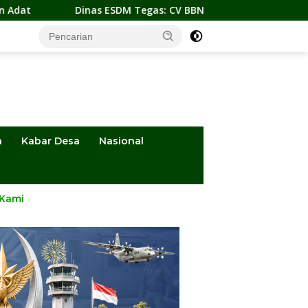
ESDM Tegas: CV BBN Masih Disanksi, Tambang Sirtu Baliara Dil
a
Kabar Desa
Nasional
 Kami