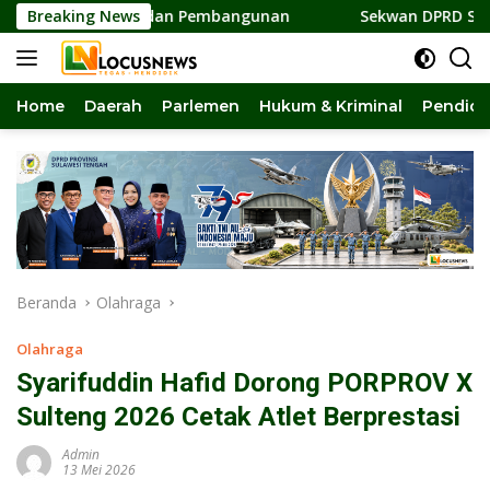
Langsung
satuan dan Pembangunan
Breaking News
Sekwan DPRD Sulteng Jadi Pen
ke
konten
Home
Daerah
Parlemen
Hukum & Kriminal
Pendidi
Beranda
Olahraga
Olahraga
Syarifuddin Hafid Dorong PORPROV X
Sulteng 2026 Cetak Atlet Berprestasi
Admin
13 Mei 2026