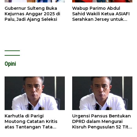
Gubernur Sulteng Buka
Wabup Parimo Abdul
Kejurnas Anggar 2025 di
Sahid Wakili Ketua ASIAFI
Palu, Jadi Ajang Seleksi
Serahkan Jersey untuk
Jurnalis Parigi FC
Opini
Karhutla di Parigi
Urgensi Pansus Bentukan
Moutong Catatan Kritis
DPRD dalam Mengurai
atas Tantangan Tata
Kisruh Pengusulan 52 Titik
Kelola Mitigasi Bencana
WPR di Parigi Moutong.