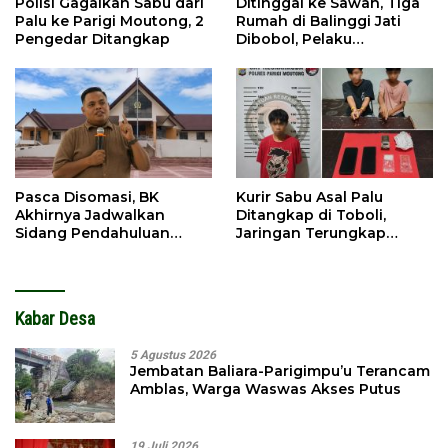
Polisi Gagalkan Sabu dari
Ditinggal ke Sawah, Tiga
Palu ke Parigi Moutong, 2
Rumah di Balinggi Jati
Pengedar Ditangkap
Dibobol, Pelaku
Ditangkap Dini Hari
Pasca Disomasi, BK
Kurir Sabu Asal Palu
Akhirnya Jadwalkan
Ditangkap di Toboli,
Sidang Pendahuluan
Jaringan Terungkap
Terhadap Selpina
Hingga Ampibabo
Kabar Desa
5 Agustus 2026
Jembatan Baliara-Parigimpu’u Terancam
Amblas, Warga Waswas Akses Putus
19 Juli 2026