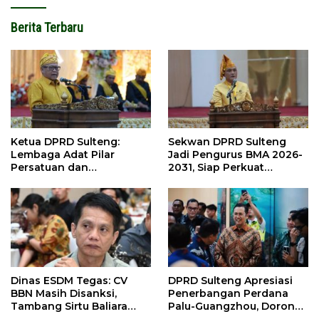
Berita Terbaru
Ketua DPRD Sulteng:
Sekwan DPRD Sulteng
Lembaga Adat Pilar
Jadi Pengurus BMA 2026-
Persatuan dan
2031, Siap Perkuat
Pembangunan
Pelestarian Adat
Dinas ESDM Tegas: CV
DPRD Sulteng Apresiasi
BBN Masih Disanksi,
Penerbangan Perdana
Tambang Sirtu Baliara
Palu-Guangzhou, Dorong
Dilarang Beroperasi
Investasi