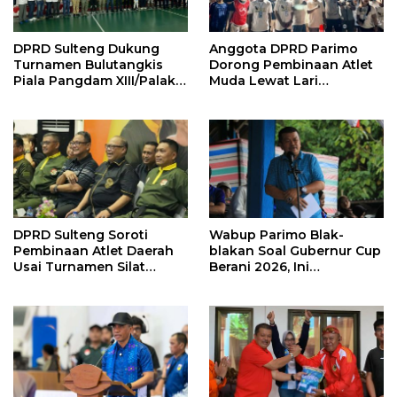
DPRD Sulteng Dukung
Anggota DPRD Parimo
Turnamen Bulutangkis
Dorong Pembinaan Atlet
Piala Pangdam XIII/Palaka
Muda Lewat Lari
Wira 2026
Tradisional “Sicepat Petir”
DPRD Sulteng Soroti
Wabup Parimo Blak-
Pembinaan Atlet Daerah
blakan Soal Gubernur Cup
Usai Turnamen Silat
Berani 2026, Ini
Militer Perdana 2026
Harapannya