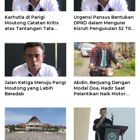
Karhutla di Parigi
Urgensi Pansus Bentukan
Moutong Catatan Kritis
DPRD dalam Mengurai
atas Tantangan Tata
Kisruh Pengusulan 52 Titik
Kelola Mitigasi Bencana
WPR di Parigi Moutong.
Jalan Ketiga Menuju Parigi
Abdin, Berjuang Dengan
Moutong yang Lebih
Modal Doa, Hadir Saat
Beradab
Pelantikan Naik Motor
Butut