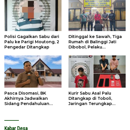
Polisi Gagalkan Sabu dari
Ditinggal ke Sawah, Tiga
Palu ke Parigi Moutong, 2
Rumah di Balinggi Jati
Pengedar Ditangkap
Dibobol, Pelaku
Ditangkap Dini Hari
Pasca Disomasi, BK
Kurir Sabu Asal Palu
Akhirnya Jadwalkan
Ditangkap di Toboli,
Sidang Pendahuluan
Jaringan Terungkap
Terhadap Selpina
Hingga Ampibabo
Kabar Desa