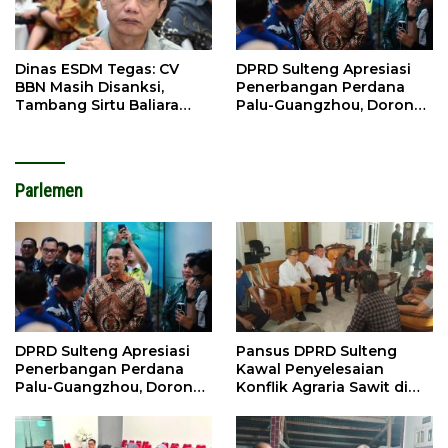
Dinas ESDM Tegas: CV
DPRD Sulteng Apresiasi
BBN Masih Disanksi,
Penerbangan Perdana
Tambang Sirtu Baliara
Palu-Guangzhou, Dorong
Dilarang Beroperasi
Investasi
Parlemen
DPRD Sulteng Apresiasi
Pansus DPRD Sulteng
Penerbangan Perdana
Kawal Penyelesaian
Palu-Guangzhou, Dorong
Konflik Agraria Sawit di
Investasi
Tolitoli