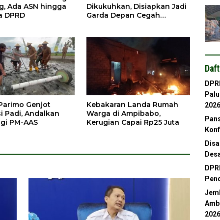
, Ada ASN hingga
Dikukuhkan, Disiapkan Jadi
a DPRD
Garda Depan Cegah
Kebakaran
Daft
DPRD
Palu
arimo Genjot
Kebakaran Landa Rumah
202
i Padi, Andalkan
Warga di Ampibabo,
Pans
gi PM-AAS
Kerugian Capai Rp25 Juta
Konf
Disa
Desa
DPRD
Pend
Jemb
Ambl
202