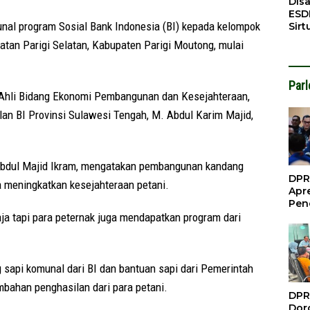
Dis
ESD
 program Sosial Bank Indonesia (BI) kepada kelompok
Sirt
Bali
tan Parigi Selatan, Kabupaten Parigi Moutong, mulai
Par
f Ahli Bidang Ekonomi Pembangunan dan Kesejahteraan,
an BI Provinsi Sulawesi Tengah, M. Abdul Karim Majid,
Abdul Majid Ikram, mengatakan pembangunan kandang
DPR
a meningkatkan kesejahteraan petani.
Apre
Pen
Per
ja tapi para peternak juga mendapatkan program dari
Gua
Inve
 sapi komunal dari BI dan bantuan sapi dari Pemerintah
bahan penghasilan dari para petani.
DPR
Doro