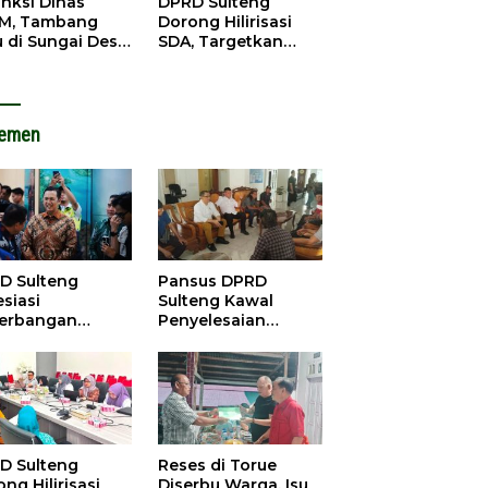
anksi Dinas
DPRD Sulteng
M, Tambang
Dorong Hilirisasi
u di Sungai Desa
SDA, Targetkan
ara Tetap Jalan
Pendapatan Daerah
Meningkat
lemen
D Sulteng
Pansus DPRD
siasi
Sulteng Kawal
erbangan
Penyelesaian
dana Palu-
Konflik Agraria
ngzhou, Dorong
Sawit di Tolitoli
stasi
D Sulteng
Reses di Torue
ng Hilirisasi
Diserbu Warga, Isu