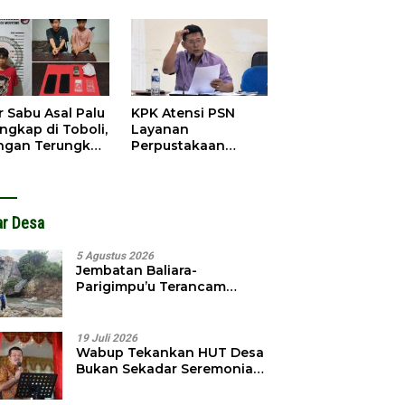
obol, Pelaku
Pendahuluan
ngkap Dini Hari
Terhadap Selpina
r Sabu Asal Palu
KPK Atensi PSN
ngkap di Toboli,
Layanan
ingan Terungkap
Perpustakaan
gga Ampibabo
Parimo, Kadis
Diminta Susun
Laporan
ar Desa
5 Agustus 2026
Jembatan Baliara-
Parigimpu’u Terancam
Amblas, Warga Waswas
Akses Putus
19 Juli 2026
Wabup Tekankan HUT Desa
Bukan Sekadar Seremonial,
Tapi Evaluasi Pembangunan