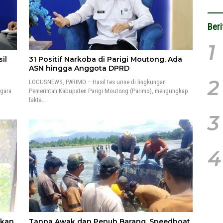
Beri
1
il
31 Positif Narkoba di Parigi Moutong, Ada
ASN hingga Anggota DPRD
2
LOCUSNEWS, PARIMO – Hasil tes urine di lingkungan
egara
Pemerintah Kabupaten Parigi Moutong (Parimo), mengungkap
fakta…
3
4
pkan
Tanpa Awak dan Penuh Barang, Speedboat