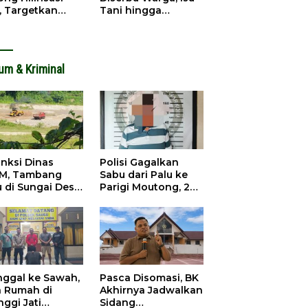
, Targetkan
Tani hingga
dapatan Daerah
Infrastruktur
ingkat
Mengemuka
um & Kriminal
anksi Dinas
Polisi Gagalkan
M, Tambang
Sabu dari Palu ke
u di Sungai Desa
Parigi Moutong, 2
ara Tetap Jalan
Pengedar
Ditangkap
inggal ke Sawah,
Pasca Disomasi, BK
a Rumah di
Akhirnya Jadwalkan
nggi Jati
Sidang