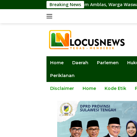
Langsung
-Parigimpu’u Terancam Amblas, Warga Waswas Akses Putus
Breaking News
ke
konten
Home
Daerah
Parlemen
Huk
Periklanan
Disclaimer
Home
Kode Etik