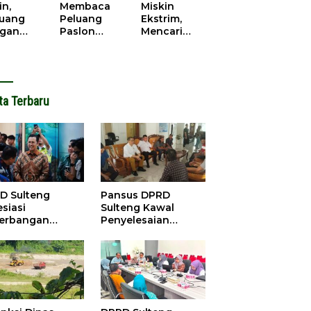
cana
WPR di
in,
Membaca
Miskin
Parigi
juang
Peluang
Ekstrim,
Moutong.
gan
Paslon
Mencari
al Doa,
Bupati
Solusi di
ir Saat
Parimo
Pilkada
antikan
Yang Akan
Parigi
k Motor
‘Berlayar’ di
Moutong
ut
Pilkada
2024
ta Terbaru
2024
D Sulteng
Pansus DPRD
siasi
Sulteng Kawal
erbangan
Penyelesaian
dana Palu-
Konflik Agraria
ngzhou, Dorong
Sawit di Tolitoli
stasi