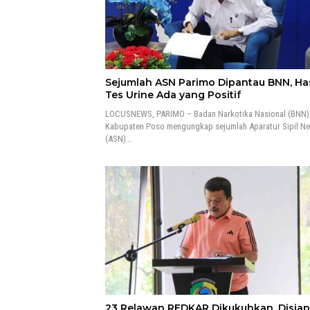
Sejumlah ASN Parimo Dipantau BNN, Has
Tes Urine Ada yang Positif
LOCUSNEWS, PARIMO – Badan Narkotika Nasional (BNN)
Kabupaten Poso mengungkap sejumlah Aparatur Sipil N
(ASN)…
23 Relawan REDKAR Dikukuhkan, Disia