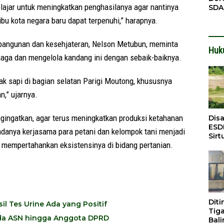
elajar untuk meningkatkan penghasilanya agar nantinya
SDA
Pen
bu kota negara baru dapat terpenuhi,” harapnya.
Men
mbangunan dan kesehjateran, Nelson Metubun, meminta
Huk
jaga dan mengelola kandang ini dengan sebaik-baiknya.
ak sapi di bagian selatan Parigi Moutong, khususnya
n,” ujarnya.
ingatkan, agar terus meningkatkan produksi ketahanan
Dis
ESD
danya kerjasama para petani dan kelompok tani menjadi
Sirt
 mempertahankan eksistensinya di bidang pertanian.
Bali
Dit
l Tes Urine Ada yang Positif
Tig
 Ada ASN hingga Anggota DPRD
Bali