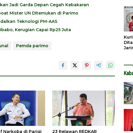
Dib
pkan Jadi Garda Depan Cegah Kebakaran
Dita
oat Mister UN Ditemukan di Parimo
ndalkan Teknologi PM-AAS
babo, Kerugian Capai Rp25 Juta
Kuri
Dita
unal
Pemda parimo
Jar
Hin
Kab
if Narkoba di Parigi
23 Relawan REDKAR