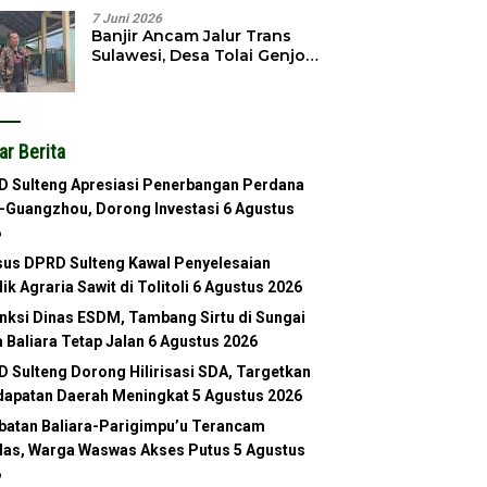
7 Juni 2026
Banjir Ancam Jalur Trans
Sulawesi, Desa Tolai Genjot
Normalisasi Sungai
ar Berita
 Sulteng Apresiasi Penerbangan Perdana
-Guangzhou, Dorong Investasi
6 Agustus
6
us DPRD Sulteng Kawal Penyelesaian
lik Agraria Sawit di Tolitoli
6 Agustus 2026
nksi Dinas ESDM, Tambang Sirtu di Sungai
 Baliara Tetap Jalan
6 Agustus 2026
 Sulteng Dorong Hilirisasi SDA, Targetkan
apatan Daerah Meningkat
5 Agustus 2026
atan Baliara-Parigimpu’u Terancam
as, Warga Waswas Akses Putus
5 Agustus
6