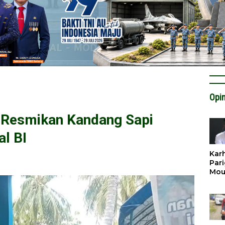
Opin
 Resmikan Kandang Sapi
l BI
Karh
Pari
Mou
Cat
Krit
Tan
Tata
Miti