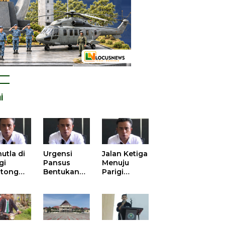
i
utla di
Urgensi
Jalan Ketiga
gi
Pansus
Menuju
tong
Bentukan
Parigi
atan
DPRD dalam
Moutong
is atas
Mengurai
yang Lebih
tangan
Kisruh
Beradab
 Kelola
Pengusulan
gasi
52 Titik