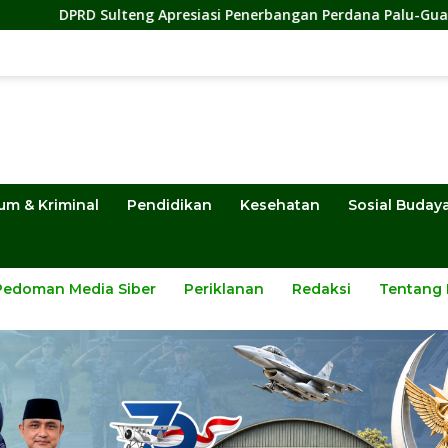
lteng Apresiasi Penerbangan Perdana Palu-Guangzhou, Dorong 
um & Kriminal
Pendidikan
Kesehatan
Sosial Buday
Pedoman Media Siber
Periklanan
Redaksi
Tentang