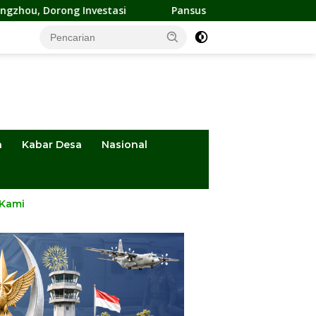
Investasi
Pansus DPRD Sulteng Kawal Penyelesaian Konfli
a
Kabar Desa
Nasional
 Kami