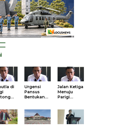
i
utla di
Urgensi
Jalan Ketiga
gi
Pansus
Menuju
tong
Bentukan
Parigi
atan
DPRD dalam
Moutong
is atas
Mengurai
yang Lebih
tangan
Kisruh
Beradab
 Kelola
Pengusulan
gasi
52 Titik