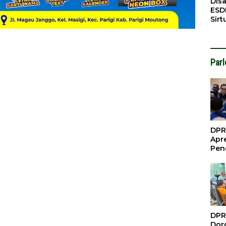
Dis
ESD
Sirt
Bali
Par
DPR
Apre
Pen
Per
Gua
Inve
DPR
Doro