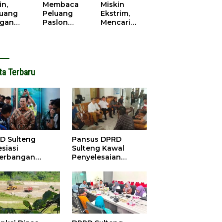
cana
WPR di
in,
Membaca
Miskin
Parigi
juang
Peluang
Ekstrim,
Moutong.
gan
Paslon
Mencari
al Doa,
Bupati
Solusi di
ir Saat
Parimo
Pilkada
antikan
Yang Akan
Parigi
k Motor
‘Berlayar’ di
Moutong
ut
Pilkada
2024
ta Terbaru
2024
D Sulteng
Pansus DPRD
siasi
Sulteng Kawal
erbangan
Penyelesaian
dana Palu-
Konflik Agraria
ngzhou, Dorong
Sawit di Tolitoli
stasi