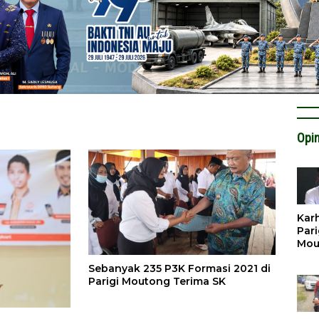
Opin
Karh
Pari
Mou
Cat
Sebanyak 235 P3K Formasi 2021 di
Krit
Parigi Moutong Terima SK
Tan
Tata
Miti