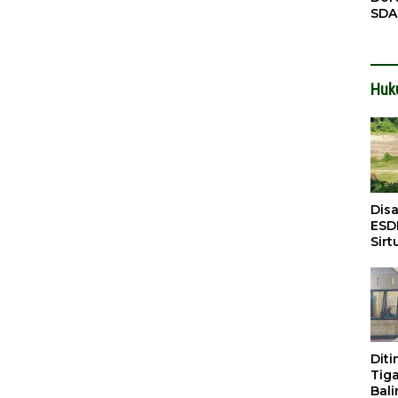
SDA
Pen
Men
Huk
Dis
ESD
Sirt
Bali
Dit
Tig
Bali