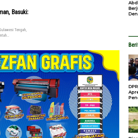
Ben
Abd
Ber
an, Basuki:
Den
Mod
Had
ulawesi Tengah,
Pel
intah…
Nai
But
Beri
DPR
Apre
Pen
Per
Gua
Inve