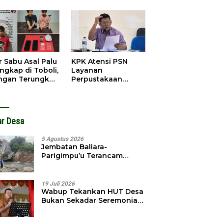
obol, Pelaku
Pendahuluan
ngkap Dini Hari
Terhadap Selpina
r Sabu Asal Palu
KPK Atensi PSN
ngkap di Toboli,
Layanan
ingan Terungkap
Perpustakaan
gga Ampibabo
Parimo, Kadis
Diminta Susun
Laporan
ar Desa
5 Agustus 2026
Jembatan Baliara-
Parigimpu’u Terancam
Amblas, Warga Waswas
Akses Putus
19 Juli 2026
Wabup Tekankan HUT Desa
Bukan Sekadar Seremonial,
Tapi Evaluasi Pembangunan