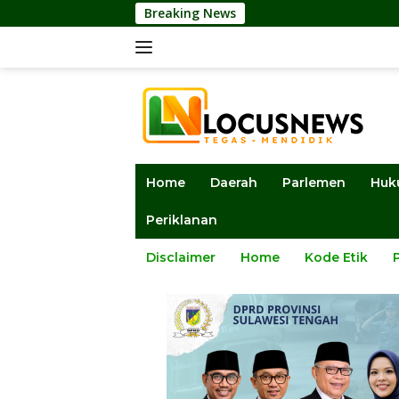
Langsung
Breaking News
DPRD Su
ke
konten
Home
Daerah
Parlemen
Huk
Periklanan
Disclaimer
Home
Kode Etik