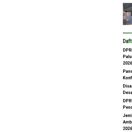
Daft
DPRD
Palu
202
Pans
Konf
Disa
Desa
DPRD
Pend
Jemb
Ambl
202