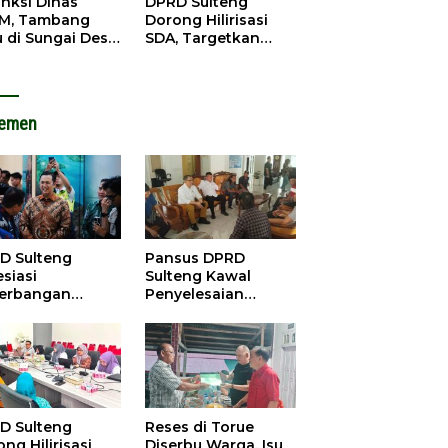
anksi Dinas
DPRD Sulteng
M, Tambang
Dorong Hilirisasi
u di Sungai Desa
SDA, Targetkan
ara Tetap Jalan
Pendapatan Daerah
Meningkat
lemen
D Sulteng
Pansus DPRD
siasi
Sulteng Kawal
erbangan
Penyelesaian
dana Palu-
Konflik Agraria
ngzhou, Dorong
Sawit di Tolitoli
stasi
D Sulteng
Reses di Torue
ng Hilirisasi
Diserbu Warga, Isu