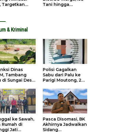
, Targetkan
Tani hingga
dapatan Daerah
Infrastruktur
ingkat
Mengemuka
um & Kriminal
anksi Dinas
Polisi Gagalkan
M, Tambang
Sabu dari Palu ke
u di Sungai Desa
Parigi Moutong, 2
ara Tetap Jalan
Pengedar
Ditangkap
inggal ke Sawah,
Pasca Disomasi, BK
a Rumah di
Akhirnya Jadwalkan
nggi Jati
Sidang