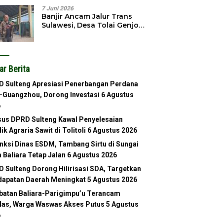
7 Juni 2026
Banjir Ancam Jalur Trans
Sulawesi, Desa Tolai Genjot
Normalisasi Sungai
ar Berita
 Sulteng Apresiasi Penerbangan Perdana
-Guangzhou, Dorong Investasi
6 Agustus
6
us DPRD Sulteng Kawal Penyelesaian
lik Agraria Sawit di Tolitoli
6 Agustus 2026
nksi Dinas ESDM, Tambang Sirtu di Sungai
 Baliara Tetap Jalan
6 Agustus 2026
 Sulteng Dorong Hilirisasi SDA, Targetkan
apatan Daerah Meningkat
5 Agustus 2026
atan Baliara-Parigimpu’u Terancam
as, Warga Waswas Akses Putus
5 Agustus
6