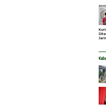
Dib
Dita
Kuri
Dita
Jar
Hin
Kab