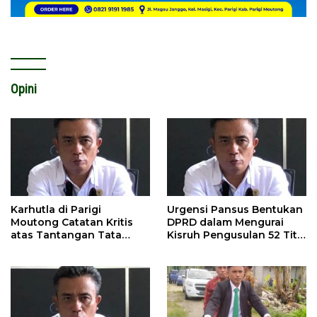
Opini
Karhutla di Parigi
Urgensi Pansus Bentukan
Moutong Catatan Kritis
DPRD dalam Mengurai
atas Tantangan Tata
Kisruh Pengusulan 52 Titik
Kelola Mitigasi Bencana
WPR di Parigi Moutong.