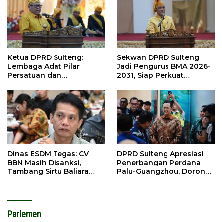
Ketua DPRD Sulteng:
Sekwan DPRD Sulteng
Lembaga Adat Pilar
Jadi Pengurus BMA 2026-
Persatuan dan
2031, Siap Perkuat
Pembangunan
Pelestarian Adat
Dinas ESDM Tegas: CV
DPRD Sulteng Apresiasi
BBN Masih Disanksi,
Penerbangan Perdana
Tambang Sirtu Baliara
Palu-Guangzhou, Dorong
Dilarang Beroperasi
Investasi
Parlemen