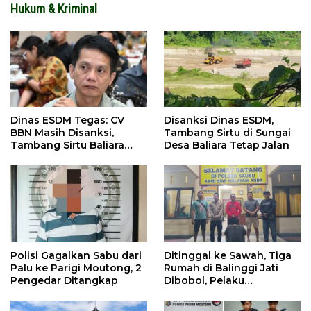
Hukum & Kriminal
Dinas ESDM Tegas: CV
Disanksi Dinas ESDM,
BBN Masih Disanksi,
Tambang Sirtu di Sungai
Tambang Sirtu Baliara
Desa Baliara Tetap Jalan
Dilarang Beroperasi
Polisi Gagalkan Sabu dari
Ditinggal ke Sawah, Tiga
Palu ke Parigi Moutong, 2
Rumah di Balinggi Jati
Pengedar Ditangkap
Dibobol, Pelaku
Ditangkap Dini Hari