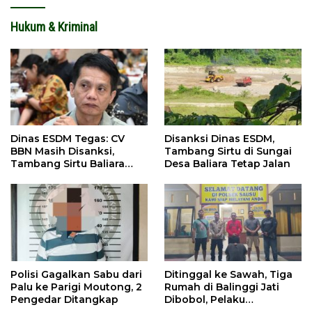
Hukum & Kriminal
Dinas ESDM Tegas: CV
Disanksi Dinas ESDM,
BBN Masih Disanksi,
Tambang Sirtu di Sungai
Tambang Sirtu Baliara
Desa Baliara Tetap Jalan
Dilarang Beroperasi
Polisi Gagalkan Sabu dari
Ditinggal ke Sawah, Tiga
Palu ke Parigi Moutong, 2
Rumah di Balinggi Jati
Pengedar Ditangkap
Dibobol, Pelaku
Ditangkap Dini Hari