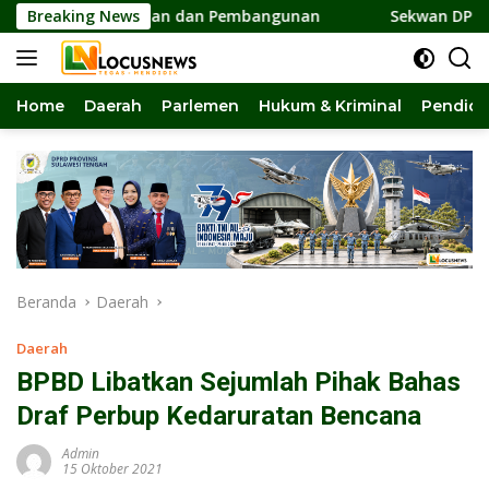
Langsung
Persatuan dan Pembangunan
Breaking News
Sekwan DPRD Sulteng Jadi 
ke
konten
Home
Daerah
Parlemen
Hukum & Kriminal
Pendidi
Beranda
Daerah
Daerah
BPBD Libatkan Sejumlah Pihak Bahas
Draf Perbup Kedaruratan Bencana
Admin
15 Oktober 2021