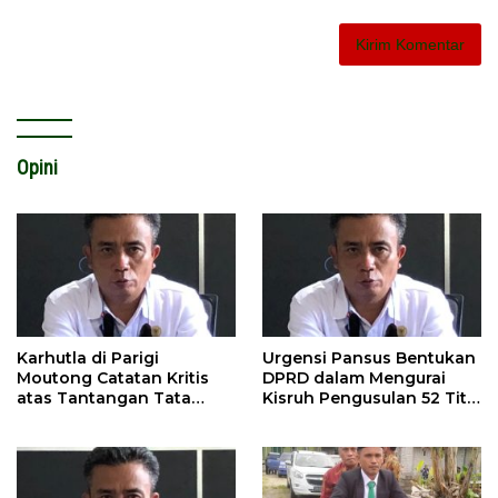
Opini
Karhutla di Parigi
Urgensi Pansus Bentukan
Moutong Catatan Kritis
DPRD dalam Mengurai
atas Tantangan Tata
Kisruh Pengusulan 52 Titik
Kelola Mitigasi Bencana
WPR di Parigi Moutong.