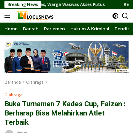
Langsung
 Amblas, Warga Waswas Akses Putus
Breaking News
Reses di Torue Di
ke
konten
Home
Daerah
Parlemen
Hukum & Kriminal
Pendidi
Beranda
Olahraga
Olahraga
Buka Turnamen 7 Kades Cup, Faizan :
Berharap Bisa Melahirkan Atlet
Terbaik
Admin