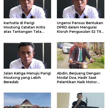
Karhutla di Parigi
Urgensi Pansus Bentukan
Moutong Catatan Kritis
DPRD dalam Mengurai
atas Tantangan Tata
Kisruh Pengusulan 52 Titik
Kelola Mitigasi Bencana
WPR di Parigi Moutong.
Jalan Ketiga Menuju Parigi
Abdin, Berjuang Dengan
Moutong yang Lebih
Modal Doa, Hadir Saat
Beradab
Pelantikan Naik Motor
Butut