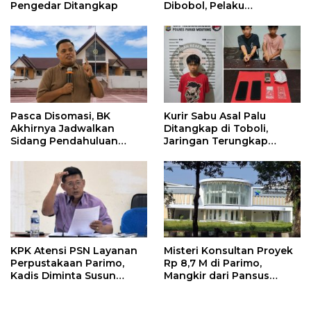
Pengedar Ditangkap
Dibobol, Pelaku
Ditangkap Dini Hari
Pasca Disomasi, BK
Kurir Sabu Asal Palu
Akhirnya Jadwalkan
Ditangkap di Toboli,
Sidang Pendahuluan
Jaringan Terungkap
Terhadap Selpina
Hingga Ampibabo
KPK Atensi PSN Layanan
Misteri Konsultan Proyek
Perpustakaan Parimo,
Rp 8,7 M di Parimo,
Kadis Diminta Susun
Mangkir dari Pansus
Laporan
hingga Abaikan
Kontraktor