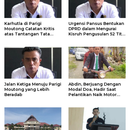
Karhutla di Parigi
Urgensi Pansus Bentukan
Moutong Catatan Kritis
DPRD dalam Mengurai
atas Tantangan Tata
Kisruh Pengusulan 52 Titik
Kelola Mitigasi Bencana
WPR di Parigi Moutong.
Jalan Ketiga Menuju Parigi
Abdin, Berjuang Dengan
Moutong yang Lebih
Modal Doa, Hadir Saat
Beradab
Pelantikan Naik Motor
Butut