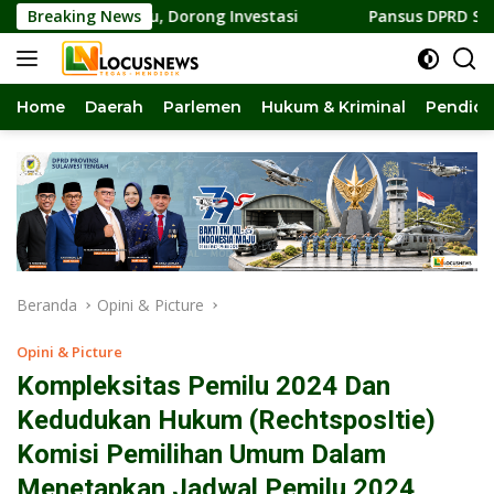
Langsung
zhou, Dorong Investasi
Breaking News
Pansus DPRD Sulteng Kawal Penye
ke
konten
Home
Daerah
Parlemen
Hukum & Kriminal
Pendidi
Beranda
Opini & Picture
Opini & Picture
Kompleksitas Pemilu 2024 Dan
Kedudukan Hukum (RechtsposItie)
Komisi Pemilihan Umum Dalam
Menetapkan Jadwal Pemilu 2024