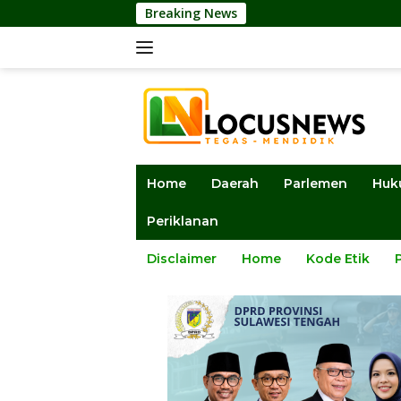
Langsung
Breaking News
Ketua DPRD Sulteng:
ke
konten
Home
Daerah
Parlemen
Huk
Periklanan
Disclaimer
Home
Kode Etik