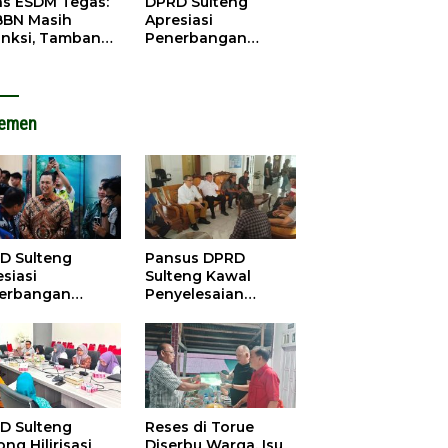
as ESDM Tegas:
DPRD Sulteng
BBN Masih
Apresiasi
anksi, Tambang
Penerbangan
u Baliara
Perdana Palu-
arang Beroperasi
Guangzhou, Dorong
Investasi
lemen
D Sulteng
Pansus DPRD
siasi
Sulteng Kawal
erbangan
Penyelesaian
dana Palu-
Konflik Agraria
ngzhou, Dorong
Sawit di Tolitoli
stasi
D Sulteng
Reses di Torue
ng Hilirisasi
Diserbu Warga, Isu