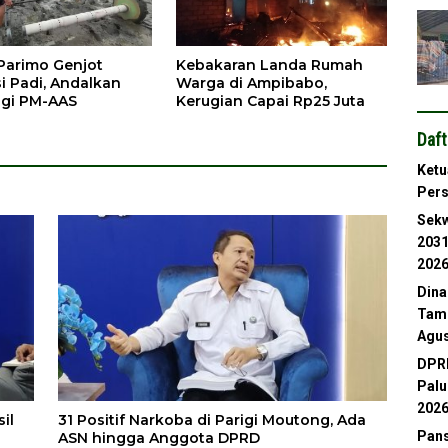
arimo Genjot
Kebakaran Landa Rumah
i Padi, Andalkan
Warga di Ampibabo,
gi PM-AAS
Kerugian Capai Rp25 Juta
Daft
Ketu
Per
Sekw
2031
202
Dina
Tamb
Agus
DPRD
Palu
202
il
31 Positif Narkoba di Parigi Moutong, Ada
Pans
ASN hingga Anggota DPRD