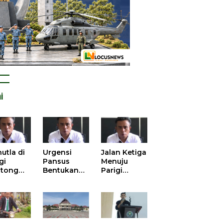
i
utla di
Urgensi
Jalan Ketiga
gi
Pansus
Menuju
tong
Bentukan
Parigi
atan
DPRD dalam
Moutong
is atas
Mengurai
yang Lebih
tangan
Kisruh
Beradab
 Kelola
Pengusulan
gasi
52 Titik