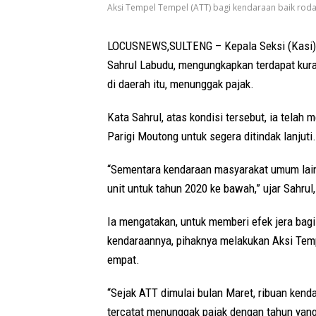
Aksi Tempel Tempel (ATT) bagi kendaraan baik roda
LOCUSNEWS,SULTENG – Kepala Seksi (Kasi) 
Sahrul Labudu, mengungkapkan terdapat kur
di daerah itu, menunggak pajak.
Kata Sahrul, atas kondisi tersebut, ia tela
Parigi Moutong untuk segera ditindak lanjuti.
“Sementara kendaraan masyarakat umum lainn
unit untuk tahun 2020 ke bawah,” ujar Sahrul
Ia mengatakan, untuk memberi efek jera bag
kendaraannya, pihaknya melakukan Aksi Tem
empat.
“Sejak ATT dimulai bulan Maret, ribuan ken
tercatat menunggak pajak dengan tahun yang 