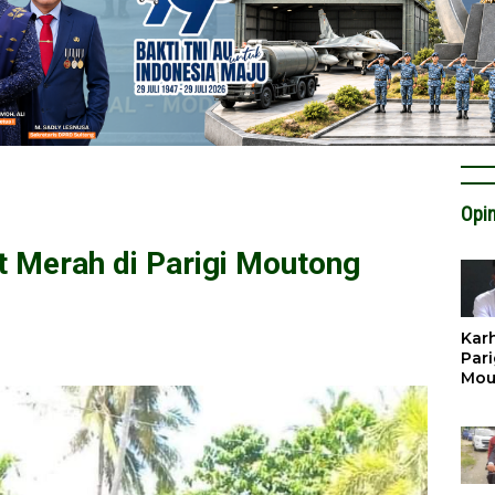
Opin
t Merah di Parigi Moutong
Karh
Pari
Mou
Cat
Krit
Tan
Tata
Miti