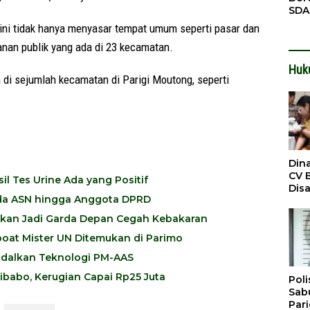
SDA
Pen
ini tidak hanya menyasar tempat umum seperti pasar dan
Men
anan publik yang ada di 23 kecamatan.
Huk
 di sejumlah kecamatan di Parigi Moutong, seperti
Din
CV 
l Tes Urine Ada yang Positif
Dis
 Ada ASN hingga Anggota DPRD
Sirt
Dil
pkan Jadi Garda Depan Cegah Kebakaran
oat Mister UN Ditemukan di Parimo
ndalkan Teknologi PM-AAS
babo, Kerugian Capai Rp25 Juta
Poli
Sabu
Par