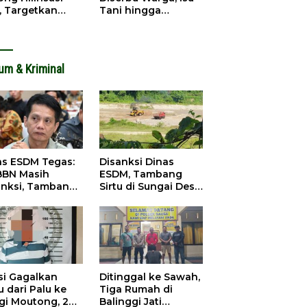
, Targetkan
Tani hingga
dapatan Daerah
Infrastruktur
ingkat
Mengemuka
um & Kriminal
as ESDM Tegas:
Disanksi Dinas
BBN Masih
ESDM, Tambang
anksi, Tambang
Sirtu di Sungai Desa
u Baliara
Baliara Tetap Jalan
arang Beroperasi
si Gagalkan
Ditinggal ke Sawah,
 dari Palu ke
Tiga Rumah di
igi Moutong, 2
Balinggi Jati