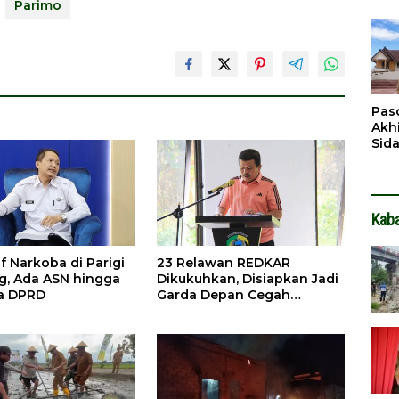
Parimo
Pen
Dit
Pas
Akh
Sid
Pen
Ter
Kab
if Narkoba di Parigi
23 Relawan REDKAR
, Ada ASN hingga
Dikukuhkan, Disiapkan Jadi
a DPRD
Garda Depan Cegah
Kebakaran