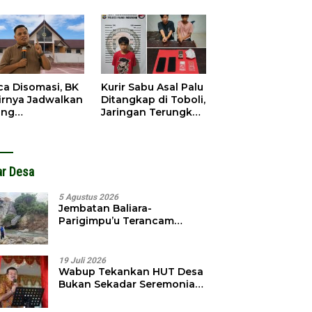
gedar
Dibobol, Pelaku
angkap
Ditangkap Dini Hari
ca Disomasi, BK
Kurir Sabu Asal Palu
irnya Jadwalkan
Ditangkap di Toboli,
ang
Jaringan Terungkap
dahuluan
Hingga Ampibabo
hadap Selpina
ar Desa
5 Agustus 2026
Jembatan Baliara-
Parigimpu’u Terancam
Amblas, Warga Waswas
Akses Putus
19 Juli 2026
Wabup Tekankan HUT Desa
Bukan Sekadar Seremonial,
Tapi Evaluasi Pembangunan