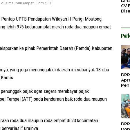
Din
 dua maupun empat. (Foto : IST)
CV 
Dis
Sirt
Pentap UPTB Pendapatan Wilayah II Parigi Moutong,
Dil
ang lebih 976 kedaraan plat merah roda dua maupun empat
Par
h melaporkan ke pihak Pemerintah Daerah (Pemda) Kabupaten
ya, yang juga menunggak di daerah ini sebanyak 18 ribu
DPR
, Kamis.
Apre
Pen
Per
i penunggak pajak agar segera membayar pajak
Gua
pel Tempel (ATT) pada kendaraan baik roda dua maupun
Inve
daraan roda dua maupun roda empat di 23 kecamatan
DPR
bervariasi,” urainya.
Doro