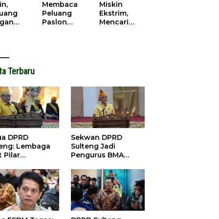
cana
WPR di
in,
Membaca
Miskin
Parigi
juang
Peluang
Ekstrim,
Moutong.
gan
Paslon
Mencari
al Doa,
Bupati
Solusi di
ir Saat
Parimo
Pilkada
antikan
Yang Akan
Parigi
k Motor
‘Berlayar’ di
Moutong
ut
Pilkada
2024
ta Terbaru
2024
ua DPRD
Sekwan DPRD
teng: Lembaga
Sulteng Jadi
 Pilar
Pengurus BMA
satuan dan
2026-2031, Siap
bangunan
Perkuat Pelestarian
Adat