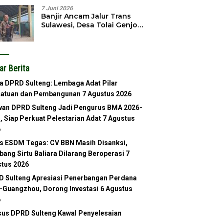
7 Juni 2026
Banjir Ancam Jalur Trans
Sulawesi, Desa Tolai Genjot
Normalisasi Sungai
ar Berita
a DPRD Sulteng: Lembaga Adat Pilar
satuan dan Pembangunan
7 Agustus 2026
an DPRD Sulteng Jadi Pengurus BMA 2026-
, Siap Perkuat Pelestarian Adat
7 Agustus
6
s ESDM Tegas: CV BBN Masih Disanksi,
ang Sirtu Baliara Dilarang Beroperasi
7
tus 2026
 Sulteng Apresiasi Penerbangan Perdana
-Guangzhou, Dorong Investasi
6 Agustus
6
us DPRD Sulteng Kawal Penyelesaian