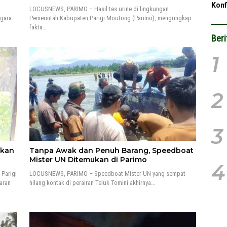
Konf
LOCUSNEWS, PARIMO – Hasil tes urine di lingkungan
egara
Pemerintah Kabupaten Parigi Moutong (Parimo), mengungkap
fakta…
Beri
1
2
3
pkan
Tanpa Awak dan Penuh Barang, Speedboat
Mister UN Ditemukan di Parimo
4
Parigi
LOCUSNEWS, PARIMO – Speedboat Mister UN yang sempat
aran
hilang kontak di perairan Teluk Tomini akhirnya…